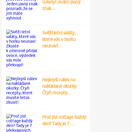
cukety! Jeden jasný
znak…
Svěží letní saláty,
které vás v horku
neunaví:…
Nejlepší nálev na
nakládané okurky:
Čtyři recepty…
Proč jíst cottage každý
den? Tady je 7…