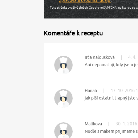
zpracování osobních údajů
.
Tato stránka využívá služeb Google reCAPTCHA, na kterou se v
Komentáře k receptu
|
4. 4.
Irča Kalousková
Ani nepamatuji, kdy jsem je
|
17. 10. 2016 
Hanah
jak píší ostatní, trapný jste
|
30. 1. 2016
Malikova
Nudle s makem prijimame s o