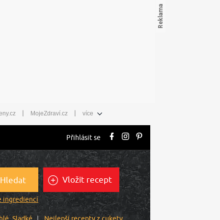
|
|
eny.cz
MojeZdraví.cz
více
Přihlásit se
Vložit recept
Hledat
 ingrediencí
hlé
Sladké
Nejlepší recepty z cukety