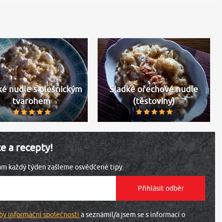
ké nudle s olešnickým
Sladké ořechové nudle
tvarohem
(těstoviny)
ce a recepty!
vám každý týden zašleme osvědčené tipy.
by informační společnosti
a seznámil/a jsem se s informací o