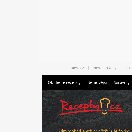
|
|
Blesk.cz
Blesk pro ženy
AHA
Oblíbené recepty
Nejnovější
Suroviny
Zdravý oběd
Rychlá večeře
Chuťovky