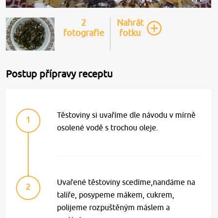
2
Nahrát
fotografie
fotku
Postup přípravy receptu
Těstoviny si uvaříme dle návodu v mírně
1
osolené vodě s trochou oleje.
Uvařené těstoviny scedíme,nandáme na
2
talíře, posypeme mákem, cukrem,
polijeme rozpuštěným máslem a