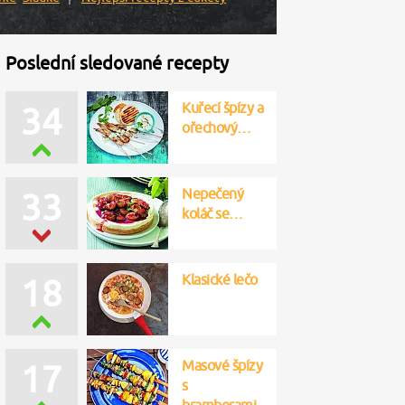
Poslední sledované recepty
Kuřecí špízy a
34
ořechový…
Nepečený
33
koláč se…
Klasické lečo
18
Masové špízy
17
s