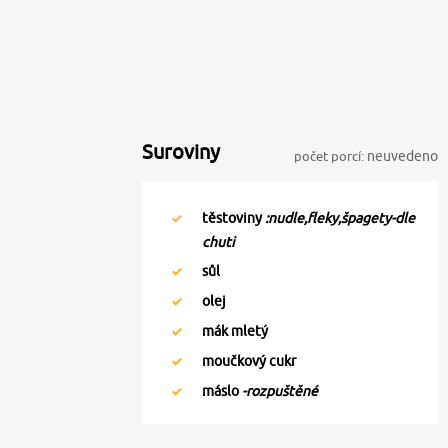
Suroviny
počet porcí:
neuvedeno
těstoviny
:nudle,fleky,špagety-dle
chuti
sůl
olej
mák mletý
moučkový cukr
máslo
-rozpuštěné