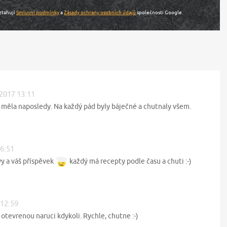
ztahují
Smluvní podmínky
a
Zásady ochrany osobních údajů
společnosti Google.
 2017 13:11
 měla naposledy. Na každý pád byly báječné a chutnaly všem.
16:51
 vy a váš příspěvek
každý má recepty podle času a chuti :-)
 12:59
tevrenou naruci kdykoli. Rychle, chutne :-)