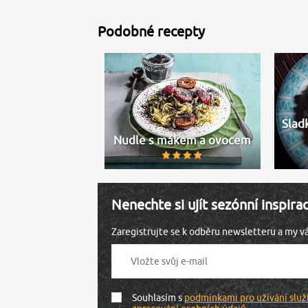
Podobné recepty
Slad
Nudle s mákem a ovocem
Nenechte si ujít sezónní inspira
Zaregistrujte se k odběru newsletteru a my 
Souhlasím s
podmínkami pro užívání služ