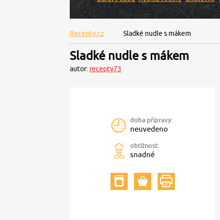
Recepty.cz
Sladké nudle s mákem
Sladké nudle s mákem
autor:
recepty73
doba přípravy:
neuvedeno
obtížnost:
snadné