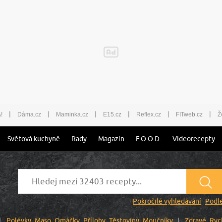
|
|
|
|
|
|
!
Dáma.cz
Maminka.cz
E15.cz
Reflex.cz
FITweb.cz
Ž
Světová kuchyně
Rady
Magazín
F.O.O.D.
Videorecepty
Pokročilé vyhledávání
Podle
Polévky
Maso
Omáčky
Přílohy
Těstoviny
Moučníky
Zdravé
Ryc