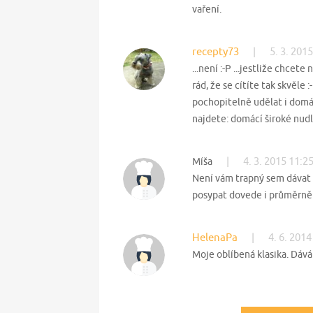
vaření.
recepty73
|
5. 3. 201
...není :-P ...jestliže chcete
rád, že se cítíte tak skvěle 
pochopitelně udělat i domác
najdete: domácí široké nud
|
4. 3. 2015 11:2
Míša
Není vám trapný sem dávat r
posypat dovede i průměrně i
HelenaPa
|
4. 6. 2014
Moje oblíbená klasika. Dává