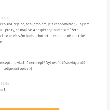
5 09:05
 něco složitějšího, není problém, je z čeho vybírat ;-) ...a jsem
:-D ...pro ty, co mají čas a nespěchají: nudle si můžete
í a o to víc Vám budou chutnat ...recept na ně zde také
le
5
ecept...no vlastně nerecept? Dyť uvařit těstoviny a něčím
nteligentní opice :-|
 11:45
m 1.