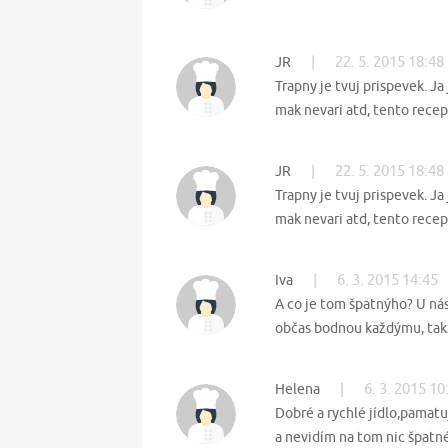
|
22. 5. 2015 18:48
JR
Trapny je tvuj prispevek. Ja
mak nevari atd, tento recep
|
22. 5. 2015 18:48
JR
Trapny je tvuj prispevek. Ja
mak nevari atd, tento recep
|
6. 3. 2015 14:45
Iva
A co je tom špatnýho? U nás
občas bodnou každýmu, tak
|
6. 3. 2015 10
Helena
Dobré a rychlé jídlo,pamatu
a nevidím na tom nic špatn