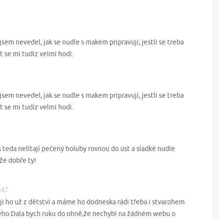
 jsem nevedel, jak se nudle s makem pripravuji, jestli se treba
t se mi tudiz velmi hodi.
 jsem nevedel, jak se nudle s makem pripravuji, jestli se treba
t se mi tudiz velmi hodi.
 teda nelítají pečený holuby rovnou do úst a sladké nudle
že dobře ty!
:47
ji ho už z dětství a máme ho dodneska rádi třeba i stvarohem
ého.Dala bych ruku do ohně,že nechybí na žádném webu o