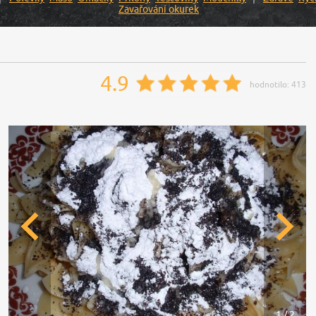
Zavařování okurek
4.9
hodnotilo:
413
1 / 2