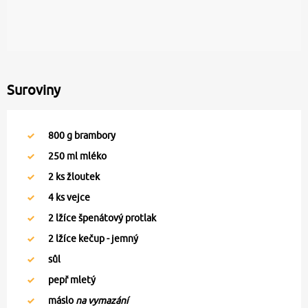
Suroviny
800
g brambory
250
ml mléko
2
ks žloutek
4
ks vejce
2
lžíce špenátový protlak
2
lžíce kečup - jemný
sůl
pepř mletý
máslo
na vymazání