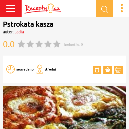
Přihlásit se
Pstrokata kasza
autor:
Ladia
0.0
hodnotilo:
0
neuvedeno
střední