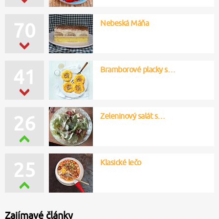
Nebeská Máňa
70
Bramborové placky s…
41
Zeleninový salát s…
26
Klasické lečo
25
Zajímavé články