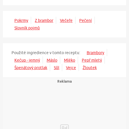
Pokrmy
Z brambor
Večeře
Pečení
Slovník pojmů
Použité ingredience v tomto receptu:
Brambory
Kečup - jemný
Máslo
Mléko
Pepř mletý
Špenátový protlak
Sůl
Vejce
Žloutek