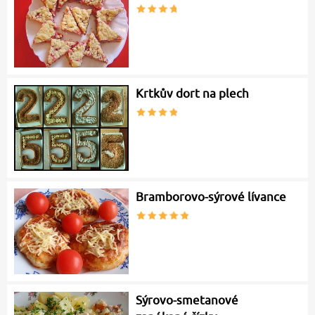
Krtkův dort na plech
Bramborovo-sýrové lívance
Sýrovo-smetanové