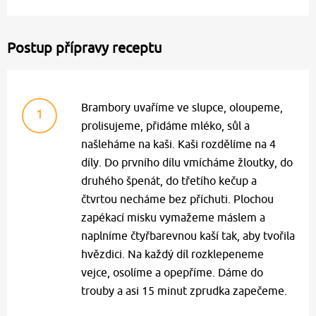
Postup přípravy receptu
Brambory uvaříme ve slupce, oloupeme,
1
prolisujeme, přidáme mléko, sůl a
našleháme na kaši. Kaši rozdělíme na 4
díly. Do prvního dílu vmícháme žloutky, do
druhého špenát, do třetího kečup a
čtvrtou necháme bez příchuti. Plochou
zapékací misku vymažeme máslem a
naplníme čtyřbarevnou kaší tak, aby tvořila
hvězdici. Na každý díl rozklepeneme
vejce, osolíme a opepříme. Dáme do
trouby a asi 15 minut zprudka zapečeme.