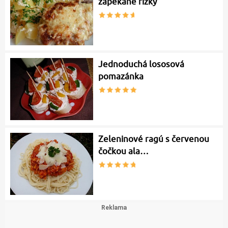
zapékané řízky
Jednoduchá lososová
pomazánka
Zeleninové ragú s červenou
čočkou ala…