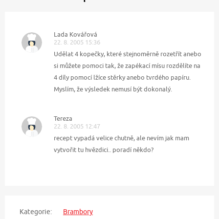
Lada Kovářová
22. 8. 2005 15:36
Udělat 4 kopečky, které stejnoměrně rozetřít anebo
si můžete pomoci tak, že zapékací mísu rozdělíte na
4 díly pomocí lžíce stěrky anebo tvrdého papíru.
Myslím, že výsledek nemusí být dokonalý.
Tereza
22. 8. 2005 12:47
recept vypadá velice chutně, ale nevím jak mam
vytvořit tu hvězdici.. poradí někdo?
Kategorie:
Brambory