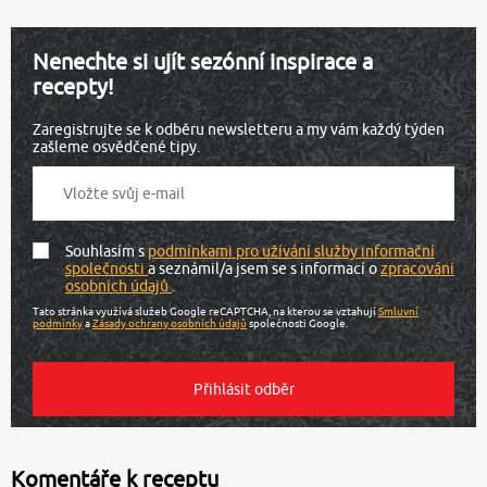
Nenechte si ujít sezónní inspirace a
recepty!
Zaregistrujte se k odběru newsletteru a my vám každý týden
zašleme osvědčené tipy.
Souhlasím s
podmínkami pro užívání služby informační
společnosti
a seznámil/a jsem se s informací o
zpracování
osobních údajů
.
Tato stránka využívá služeb Google reCAPTCHA, na kterou se vztahují
Smluvní
podmínky
a
Zásady ochrany osobních údajů
společnosti Google.
Komentáře k receptu