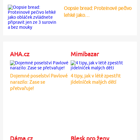
Oopsie bread: Proteinové pečivo
lehké jako…
AHA.cz
Mimibazar
Dojemné poselství Pavlové
4 tipy, jak v létě zpestřit
narazilo: Zase se
jídelníček malých dětí
přetvařuje!
Dáma.cz
Blesk pro ženy