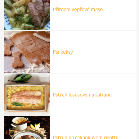
Přírodní vepřové maso
Psí keksy
Pstruh lososový na šafránu
Pstruh na čekankovém risottu