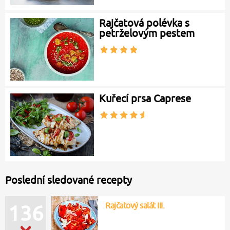
Rajčatová polévka s
petrželovým pestem
Kuřecí prsa Caprese
Poslední sledované recepty
Rajčatový salát III.
136