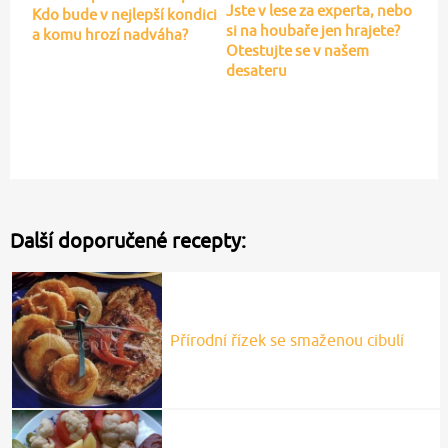
Jste v lese za experta, nebo
Kdo bude v nejlepší kondici
si na houbaře jen hrajete?
a komu hrozí nadváha?
Otestujte se v našem
desateru
Další doporučené recepty:
Přírodní řízek se smaženou cibulí