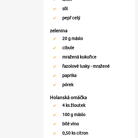
sůl
pepř celý
zelenina
20
g máslo
cibule
mražená kukuřice
fazolové lusky - mražené
paprika
pórek
Holanská omáčka
4
ks žloutek
100
g máslo
bílé víno
0,50
ks citron