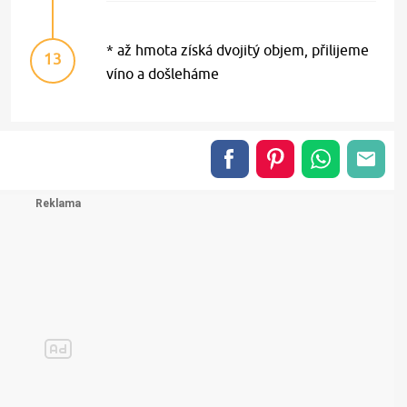
* až hmota získá dvojitý objem, přilijeme
13
víno a došleháme