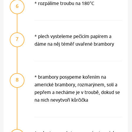
* rozpálíme troubu na 180°C
6
* plech vysteleme pečícím papírem a
7
dáme na něj téměř uvařené brambory
* brambory posypeme kořením na
8
americké brambory, rozmarýnem, solí a
pepřem a necháme je v troubě, dokud se
na nich nevytvoří kůrčička