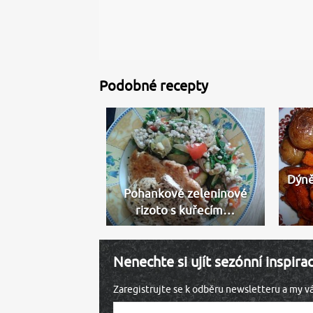
Podobné recepty
Dýně
Pohankové zeleninové
rizoto s kuřecím…
Nenechte si ujít sezónní inspira
Zaregistrujte se k odběru newsletteru a my 