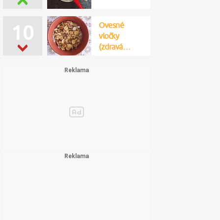
Ovesné
10
vločky
(zdravá…