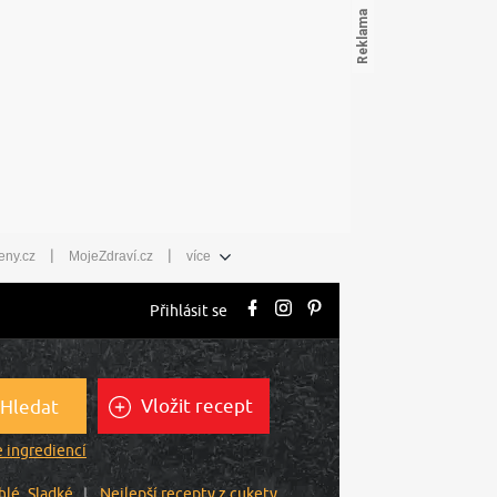
|
|
eny.cz
MojeZdraví.cz
více
Přihlásit se
Vložit recept
Hledat
 ingrediencí
hlé
Sladké
Nejlepší recepty z cukety