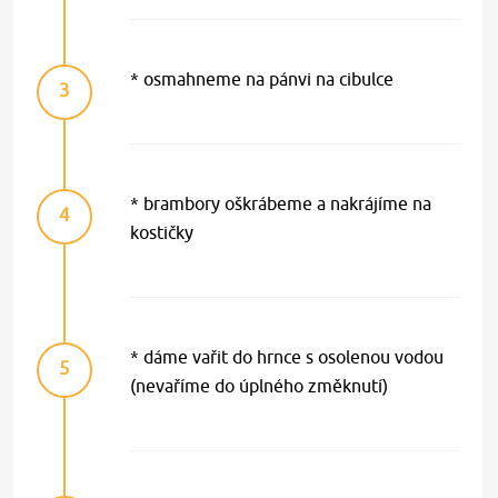
* osmahneme na pánvi na cibulce
3
* brambory oškrábeme a nakrájíme na
4
kostičky
* dáme vařit do hrnce s osolenou vodou
5
(nevaříme do úplného změknutí)