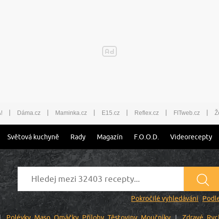
|
|
|
|
|
|
!
Dáma.cz
Maminka.cz
E15.cz
Reflex.cz
FITweb.cz
Ž
Světová kuchyně
Rady
Magazín
F.O.O.D.
Videorecepty
Pokročilé vyhledávání
Podle
Polévky
Maso
Omáčky
Přílohy
Těstoviny
Moučníky
Zdravé
Ryc