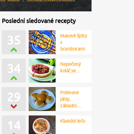
Poslední sledované recepty
Masové špízy
35
s
bramborami
Nepečený
34
koláč se…
Polévané
29
jáhly,
základní…
Klasické lečo
14