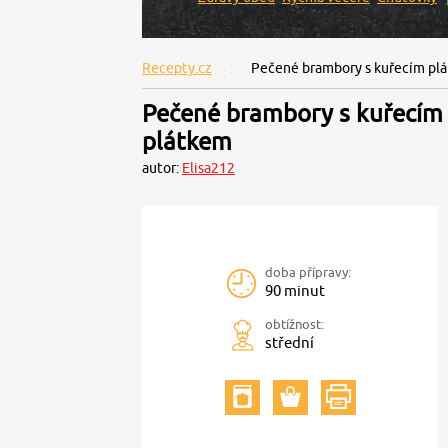
Recepty.cz
Pečené brambory s kuřecím pl
Pečené brambory s kuřecím
plátkem
autor:
Elisa212
doba přípravy:
90 minut
obtížnost:
střední