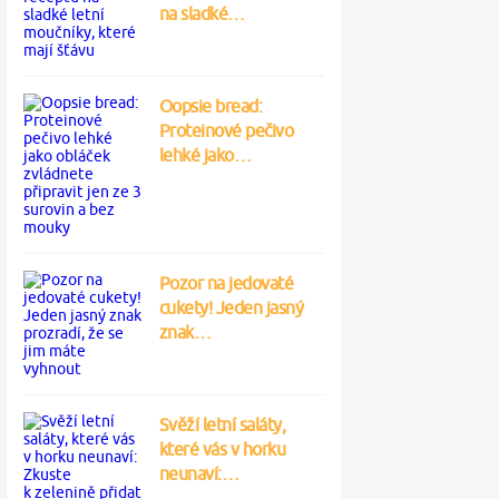
na sladké…
Oopsie bread:
Proteinové pečivo
lehké jako…
Pozor na jedovaté
cukety! Jeden jasný
znak…
Svěží letní saláty,
které vás v horku
neunaví:…