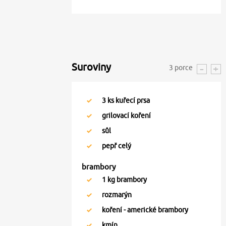
Suroviny
3
porce
3
ks kuřecí prsa
grilovací koření
sůl
pepř celý
brambory
1
kg brambory
rozmarýn
koření - americké brambory
kmín