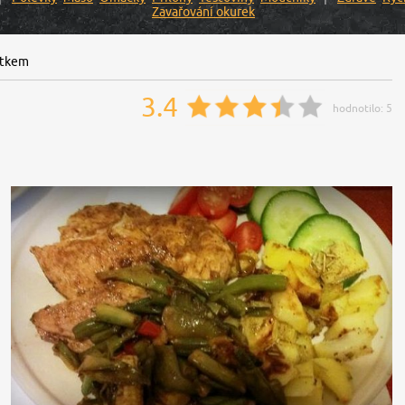
Zavařování okurek
átkem
3.4
hodnotilo:
5