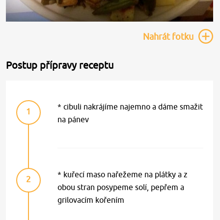
Nahrát
fotku
Postup přípravy receptu
* cibuli nakrájíme najemno a dáme smažit
1
na pánev
* kuřecí maso nařežeme na plátky a z
2
obou stran posypeme solí, pepřem a
grilovacím kořením