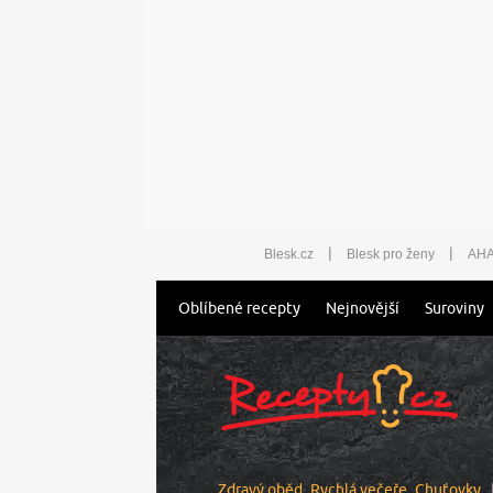
|
|
Blesk.cz
Blesk pro ženy
AHA
Oblíbené recepty
Nejnovější
Suroviny
Zdravý oběd
Rychlá večeře
Chuťovky