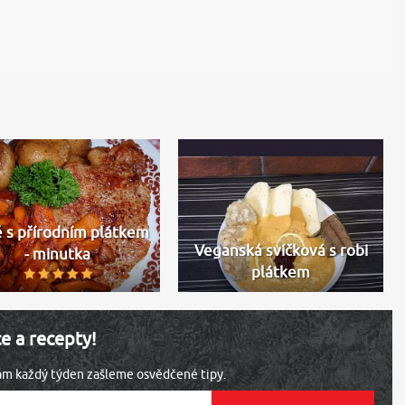
 s přírodním plátkem
Veganská svíčková s robi
- minutka
plátkem
ce a recepty!
vám každý týden zašleme osvědčené tipy.