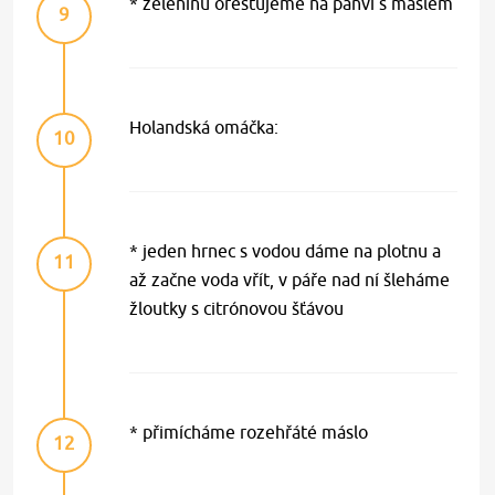
* zeleninu orestujeme na pánvi s máslem
9
Holandská omáčka:
10
* jeden hrnec s vodou dáme na plotnu a
11
až začne voda vřít, v páře nad ní šleháme
žloutky s citrónovou šťávou
* přimícháme rozehřáté máslo
12