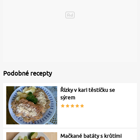
Podobné recepty
Řízky v kari těstíčku se
sýrem
Mačkané batáty s krůtími