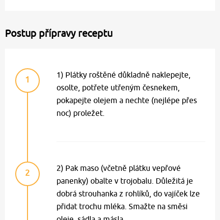
Postup přípravy receptu
1) Plátky roštěné důkladně naklepejte,
1
osolte, potřete utřeným česnekem,
pokapejte olejem a nechte (nejlépe přes
noc) proležet.
2) Pak maso (včetně plátku vepřové
2
panenky) obalte v trojobalu. Důležitá je
dobrá strouhanka z rohlíků, do vajíček lze
přidat trochu mléka. Smažte na směsi
oleje, sádla a másla.