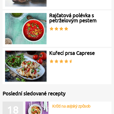
Rajčatová polévka s
petrželovým pestem
Kuřecí prsa Caprese
Poslední sledované recepty
Krůtí na asijský způsob
18