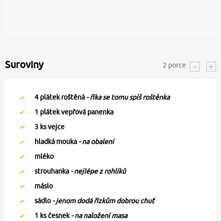
Suroviny
2
porce
4
plátek roštěná
- říka se tomu spíš roštěnka
1
plátek vepřová panenka
3
ks vejce
hladká mouka
- na obalení
mléko
strouhanka
- nejlépe z rohlíků
máslo
sádlo
- jenom dodá řízkům dobrou chuť
1
ks česnek
- na naložení masa