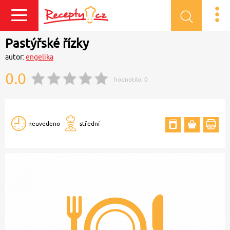
Přihlásit se
Pastýřské řízky
autor:
engelika
0.0
hodnotilo:
0
neuvedeno
střední