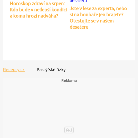
Horoskop zdraví na srpen:
Jste v lese za experta, nebo
Kdo bude v nejlepší kondici
si na houbaře jen hrajete?
a komu hrozí nadváha?
Otestujte se v našem
desateru
Recepty.cz
Pastýřské řízky