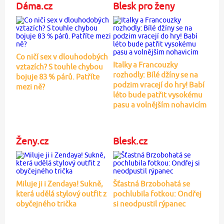
Dáma.cz
Blesk pro ženy
Co ničí sex v dlouhodobých
Italky a Francouzky
vztazích? S touhle chybou
rozhodly: Bílé džíny se na
bojuje 83 % párů. Patříte
podzim vracejí do hry! Babí
mezi ně?
léto bude patřit vysokému
pasu a volnějším nohavicím
Ženy.cz
Blesk.cz
Miluje ji i Zendaya! Sukně,
Šťastná Brzobohatá se
která udělá stylový outfit z
pochlubila fotkou: Ondřej
obyčejného trička
si neodpustil rýpanec