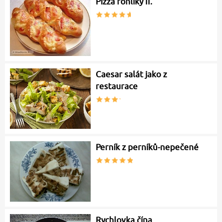
Pizza rohlíky II.
Caesar salát jako z
restaurace
Perník z perníků-nepečené
Rychlovka čína