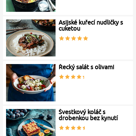
Asijské kuřecí nudličky s
cuketou
Řecký salát s olivami
Švestkový koláč s
drobenkou bez kynutí