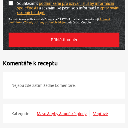
Souhlasím s
podmínkami pro užívání služby informační
společnosti
a seznámil/a jsem se s informací o
zpracování
osobních údajů
.
Tato stránka využívá služeb Google reCAPTCHA, na kterou se vztahují
Smluvní
podmínky
a
Zásady ochrany osobních údajů
společnosti Google.
Komentáře k receptu
Nejsou zde zatím žádné komentáře.
Kategorie:
Maso & ryby & mořské plody
Vepřové