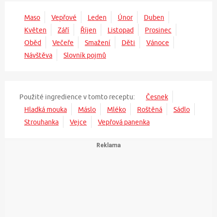
Maso
Vepřové
Leden
Únor
Duben
Květen
Září
Říjen
Listopad
Prosinec
Oběd
Večeře
Smažení
Děti
Vánoce
Návštěva
Slovník pojmů
Použité ingredience v tomto receptu:
Česnek
Hladká mouka
Máslo
Mléko
Roštěná
Sádlo
Strouhanka
Vejce
Vepřová panenka