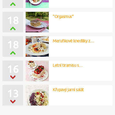
"Orgasmus"
17
Meruňkové knedlíky z…
16
Letní tiramisu s…
14
Křupavý jarní salát
15