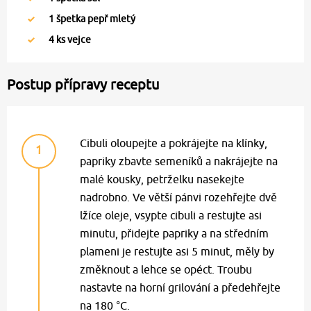
1
špetka pepř mletý
4
ks vejce
Postup přípravy receptu
Cibuli oloupejte a pokrájejte na klínky,
1
papriky zbavte semeníků a nakrájejte na
malé kousky, petrželku nasekejte
nadrobno. Ve větší pánvi rozehřejte dvě
lžíce oleje, vsypte cibuli a restujte asi
minutu, přidejte papriky a na středním
plameni je restujte asi 5 minut, měly by
změknout a lehce se opéct. Troubu
nastavte na horní grilování a předehřejte
na 180 °C.