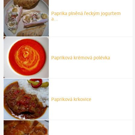
Paprika plněná řeckým jogurtem
a…
Papriková krémová polévka
Papriková krkovice