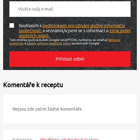
Souhlasím s
podmínkami pro užívání služby informační
společnosti
a seznámil/a jsem se s informací o
zpracování
osobních údajů
.
Tato stránka využívá služeb Google reCAPTCHA, na kterou se vztahují
Smluvní
podmínky
a
Zásady ochrany osobních údajů
společnosti Google.
Komentáře k receptu
Nejsou zde zatím žádné komentáře.