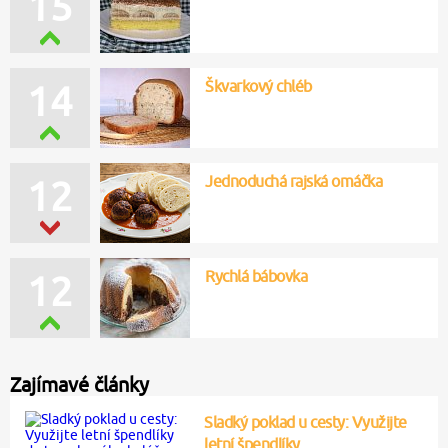
15
Škvarkový chléb
14
Jednoduchá rajská omáčka
12
Rychlá bábovka
12
Zajímavé články
Sladký poklad u cesty: Využijte
letní špendlíky…