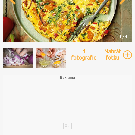
1 / 4
4
Nahrát
fotografie
fotku