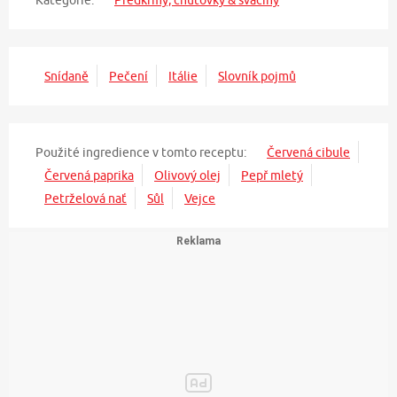
Kategorie:
Předkrmy, chuťovky & svačiny
Snídaně
Pečení
Itálie
Slovník pojmů
Použité ingredience v tomto receptu:
Červená cibule
Červená paprika
Olivový olej
Pepř mletý
Petrželová nať
Sůl
Vejce