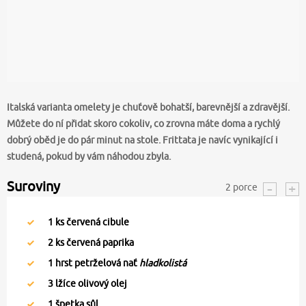
Italská varianta omelety je chuťově bohatší, barevnější a zdravější.
Můžete do ní přidat skoro cokoliv, co zrovna máte doma a rychlý
dobrý oběd je do pár minut na stole. Frittata je navíc vynikající i
studená, pokud by vám náhodou zbyla.
Suroviny
2
porce
1
ks červená cibule
2
ks červená paprika
1
hrst petrželová nať
hladkolistá
3
lžíce olivový olej
1
špetka sůl