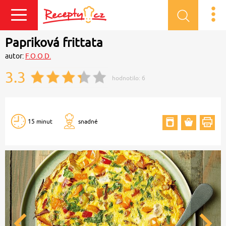
Přihlásit se
Papriková frittata
autor:
F.O.O.D.
3.3
hodnotilo:
6
15 minut
snadné