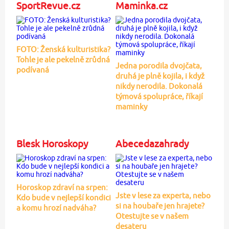
SportRevue.cz
Maminka.cz
FOTO: Ženská kulturistika?
Tohle je ale pekelně zrůdná
Jedna porodila dvojčata,
podívaná
druhá je plně kojila, i když
nikdy nerodila. Dokonalá
týmová spolupráce, říkají
maminky
Blesk Horoskopy
Abecedazahrady
Horoskop zdraví na srpen:
Jste v lese za experta, nebo
Kdo bude v nejlepší kondici
si na houbaře jen hrajete?
a komu hrozí nadváha?
Otestujte se v našem
desateru