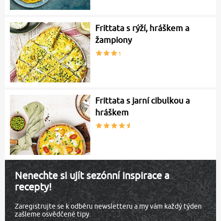
Frittata s rýží, hráškem a
žampiony
Frittata s jarní cibulkou a
hráškem
Nenechte si ujít sezónní inspirace a
recepty!
Zaregistrujte se k odběru newsletteru a my vám každý týden
zašleme osvědčené tipy.