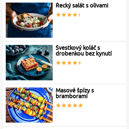
Řecký salát s olivami
Švestkový koláč s
drobenkou bez kynutí
Masové špízy s
bramborami