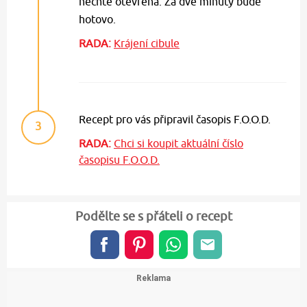
nechte otevřená. Za dvě minuty bude
hotovo.
RADA:
Krájení cibule
Recept pro vás připravil časopis F.O.O.D.
3
RADA:
Chci si koupit aktuální číslo
časopisu F.O.O.D.
Podělte se s přáteli o recept