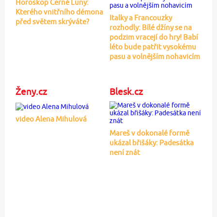
Horoskop Černé Luny:
Kterého vnitřního démona
Italky a Francouzky
před světem skrýváte?
rozhodly: Bílé džíny se na
podzim vracejí do hry! Babí
léto bude patřit vysokému
pasu a volnějším nohavicím
Ženy.cz
Blesk.cz
video Alena Mihulová
Mareš v dokonalé formě
ukázal břišáky: Padesátka
není znát