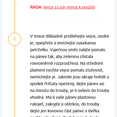
RADA:
Vejce za pár minut k použití
V misce důkladně prošlehejte vejce, osolte
2
je, opepřete a vmíchejte nasekanou
petrželku. Vaječnou směs nalijte pomalu
na pánev tak, aby zelenina zůstala
rovnoměrně rozprostřená. Na středním
plameni nechte vejce pomalu ztuhnout,
nemíchejte je. Jakmile jsou okraje hnědé a
spodek frittaty opečený, dejte pánev asi
na minutu do trouby, je-li ovšem do trouby
vhodná. Má-li vaše pánev plastovou
rukojeť, zakryjte ji utěrkou, do trouby
dejte jen kovovou část pánve a dvířka