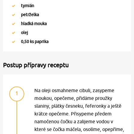
tymián
petrželka
hladká mouka
olej
0,50
ks paprika
Postup přípravy receptu
Na oleji osmahneme cibuli, zasypeme
1
moukou, opečeme, přidáme proužky
slaniny, plátky česneku, feferonky a ještě
krátce opečeme. Přisypeme předem
namočenou čočku a zalijeme vodou v
které se čočka máčela, osolíme, opepříme,