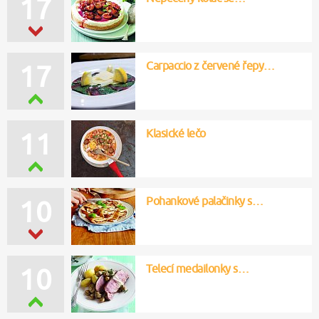
17
Carpaccio z červené řepy…
17
Klasické lečo
11
Pohankové palačinky s…
10
Telecí medailonky s…
10