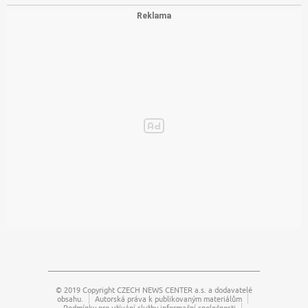
© 2019 Copyright
CZECH NEWS CENTER a.s.
a dodavatelé
obsahu.
Autorská práva k publikovaným materiálům
Podmínky pro užívání služby informační společnosti