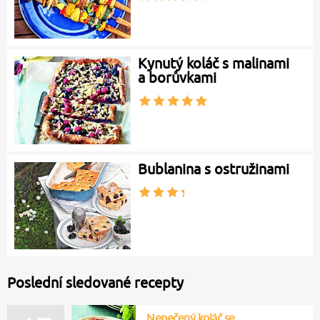
Kynutý koláč s malinami
a borůvkami
Bublanina s ostružinami
Poslední sledované recepty
Nepečený koláč se…