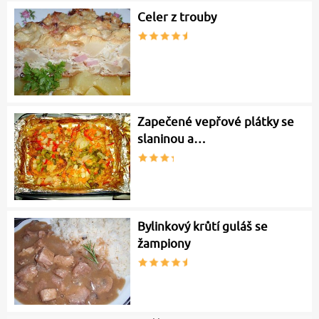
Celer z trouby
Zapečené vepřové plátky se
slaninou a…
Bylinkový krůtí guláš se
žampiony