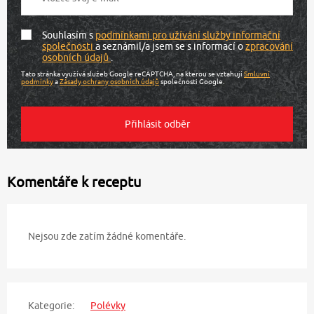
Souhlasím s
podmínkami pro užívání služby informační
společnosti
a seznámil/a jsem se s informací o
zpracování
osobních údajů
.
Tato stránka využívá služeb Google reCAPTCHA, na kterou se vztahují
Smluvní
podmínky
a
Zásady ochrany osobních údajů
společnosti Google.
Komentáře k receptu
Nejsou zde zatím žádné komentáře.
Kategorie:
Polévky