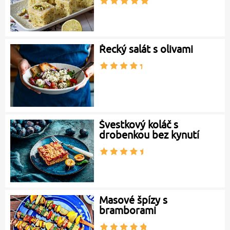
Řecký salát s olivami
Švestkový koláč s
drobenkou bez kynutí
Masové špízy s
bramborami