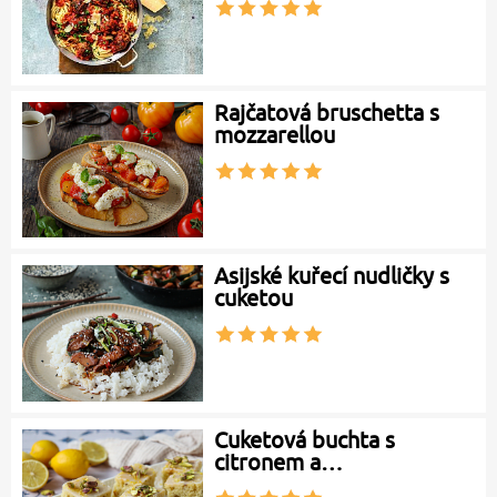
Rajčatová bruschetta s
mozzarellou
Asijské kuřecí nudličky s
cuketou
Cuketová buchta s
citronem a…