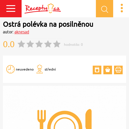
Přihlásit se
Ostrá polévka na posilněnou
autor:
aknesad
0.0
hodnotilo:
0
neuvedeno
střední