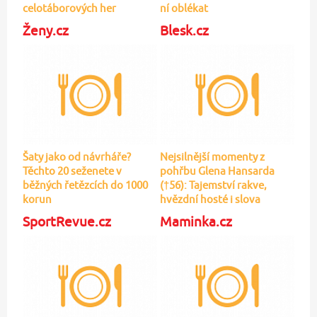
celotáborových her
ní oblékat
Ženy.cz
Blesk.cz
Šaty jako od návrháře?
Nejsilnější momenty z
Těchto 20 seženete v
pohřbu Glena Hansarda
běžných řetězcích do 1000
(†56): Tajemství rakve,
korun
hvězdní hosté i slova
manželky
SportRevue.cz
Maminka.cz