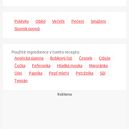
Polévky
Oběd
Večeře
Pečení
Smažení
Slovník pojmů
Použité ingredience v tomto receptu:
Anglická slanina
Bobkový list
Česnek
Cibule
Čočka
Feferonka
Hladká mouka
Majoránka
Olej
Paprika
Pepř mletý
Petrželka
Sůl
Tymián