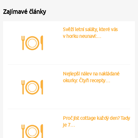
Zajímavé články
Svěží letní saláty, které vás
v horku neunaví:…
Nejlepší nálev na nakládané
okurky: Čtyři recepty…
Proč jíst cottage každý den? Tady
je 7…