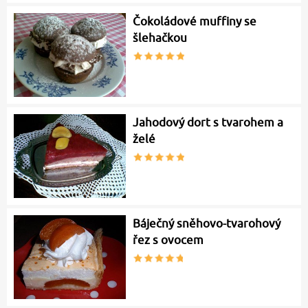
Čokoládové muffiny se
šlehačkou
Jahodový dort s tvarohem a
želé
Báječný sněhovo-tvarohový
řez s ovocem