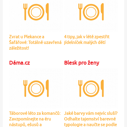
Zvrat u Plekance a
4 tipy, jak v létě zpestřit
Šafářové: Totálně uzavřená
jídelníček malých dětí
záležitost!
Dáma.cz
Blesk pro ženy
Táborové léto za komančů:
Jaké barvy vám nejvíc sluší?
Zavzpomínejte na éru
Odhalte tajemství barevné
nástupů, ešusů a
typologie a naučte se podle