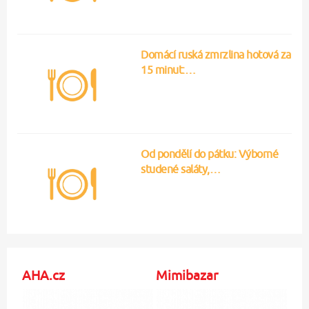
Domácí ruská zmrzlina hotová za
15 minut:…
Od pondělí do pátku: Výborné
studené saláty,…
AHA.cz
Mimibazar