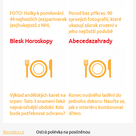
FOTO: Holky k pomilování.
Porod bez příkras: 90
44 nejhezčích (ex)partnerek
syrových fotografií, které
(ex)hokejistů z NHL
ukazují zázrak zrození v
jeho nejčistší podobě
Blesk Horoskopy
Abecedazahrady
Výklad andělských karet na
Konec nudného ladění do
srpen: Tato 3 znamení čeká
jednoho dekoru: Naučte se,
nejnáročnější období. Kdo
jak v interiéru kombinovat
bude potřebovat ochranu?
dřevo
Recepty.cz
Ostrá polévka na posilněnou