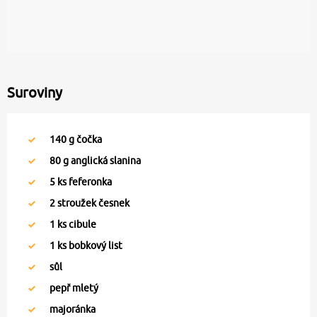
Suroviny
140
g čočka
80
g anglická slanina
5
ks feferonka
2
stroužek česnek
1
ks cibule
1
ks bobkový list
sůl
pepř mletý
majoránka