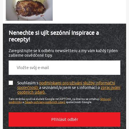
Nenechte si ujít sezónní inspirace a
recepty!
Zaregistrujte se k odběru newsletteru a my vám každý týden
zašleme osvědčené tipy.
Souhlasím s
podmínkami pro užívání služby informační
společnosti
a seznámil/a jsem se s informací o
zpracování
osobních údajů
.
Tato stránka využívá služeb Google reCAPTCHA, na kterou se vztahují
Smluvní
podmínky
a
Zásady ochrany osobních údajů
společnosti Google.