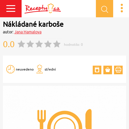
Přihlásit se
Nákládané karboše
autor:
Jana Hamalova
0.0
hodnotilo:
0
neuvedeno
střední