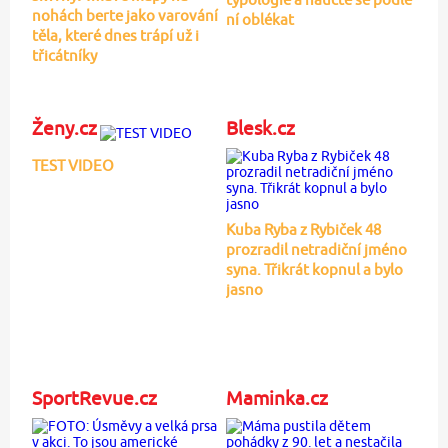
nohách berte jako varování
ní oblékat
těla, které dnes trápí už i
třicátníky
Ženy.cz
Blesk.cz
TEST VIDEO
Kuba Ryba z Rybiček 48
prozradil netradiční jméno
syna. Třikrát kopnul a bylo
jasno
SportRevue.cz
Maminka.cz