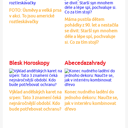
FOTO: Úsměvy a velká prsa
v akci. To jsou americké
Máma pustila dětem
roztleskávačky
pohádky z 90. let a nestačila
se divit: Starší syn mnohem
déle a lépe spí, pochvaluje
si. Co za tím stojí?
Blesk Horoskopy
Abecedazahrady
Výklad andělských karet na
Konec nudného ladění do
srpen: Tato 3 znamení čeká
jednoho dekoru: Naučte se,
nejnáročnější období. Kdo
jak v interiéru kombinovat
bude potřebovat ochranu?
dřevo