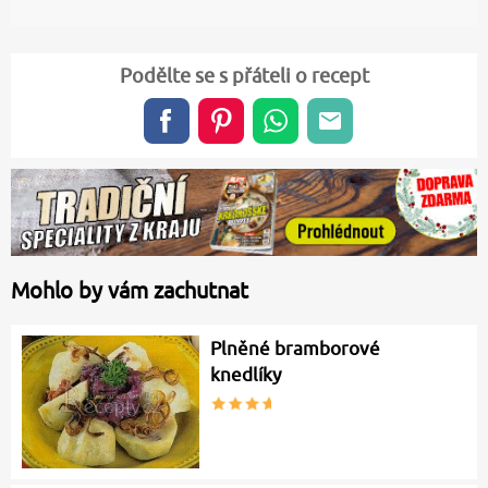
Podělte se s přáteli o recept
Mohlo by vám zachutnat
Plněné bramborové
knedlíky