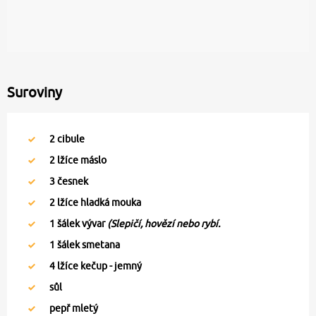
Suroviny
2
cibule
2
lžíce máslo
3
česnek
2
lžíce hladká mouka
1
šálek vývar
(Slepičí, hovězí nebo rybí.
1
šálek smetana
4
lžíce kečup - jemný
sůl
pepř mletý