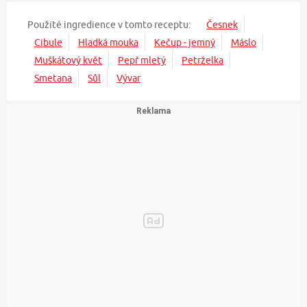
Použité ingredience v tomto receptu:
Česnek
Cibule
Hladká mouka
Kečup - jemný
Máslo
Muškátový květ
Pepř mletý
Petrželka
Smetana
Sůl
Vývar