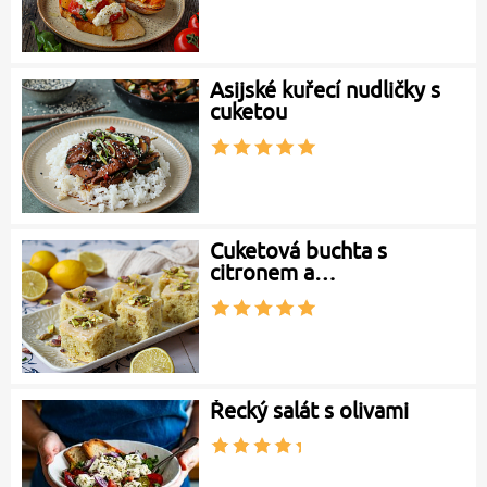
Asijské kuřecí nudličky s
cuketou
Cuketová buchta s
citronem a…
Řecký salát s olivami