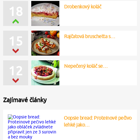
Drobenkový koláč
18
Rajčatová bruschetta s…
15
Nepečený koláč se…
12
Zajímavé články
Oopsie bread: Proteinové pečivo
lehké jako…