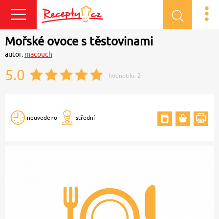
Přihlásit se
Mořské ovoce s těstovinami
autor:
macouch
5.0
hodnotilo:
2
neuvedeno
střední