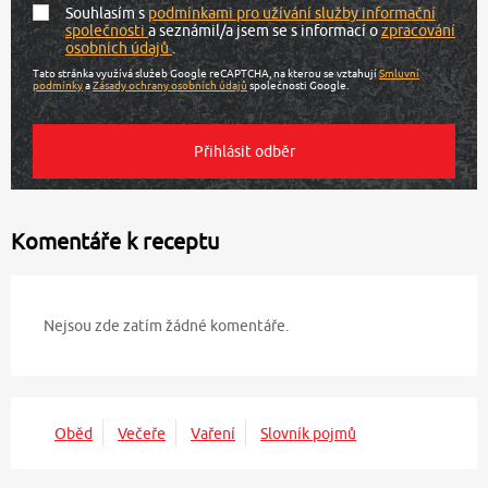
Souhlasím s
podmínkami pro užívání služby informační
společnosti
a seznámil/a jsem se s informací o
zpracování
osobních údajů
.
Tato stránka využívá služeb Google reCAPTCHA, na kterou se vztahují
Smluvní
podmínky
a
Zásady ochrany osobních údajů
společnosti Google.
Komentáře k receptu
Nejsou zde zatím žádné komentáře.
Oběd
Večeře
Vaření
Slovník pojmů