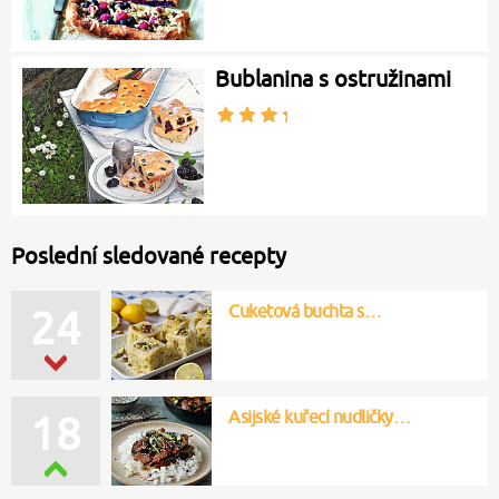
Bublanina s ostružinami
Poslední sledované recepty
Cuketová buchta s…
24
Asijské kuřecí nudličky…
18