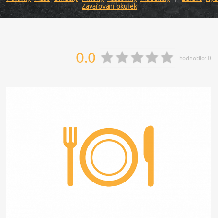
Zavařování okurek
0.0
hodnotilo:
0