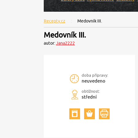
Recepty.cz
Medovník III.
Medovník III.
autor:
Jana2222
doba přípravy:
neuvedeno
obtížnost:
střední