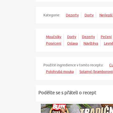
Kategorie:
Dezerty
Dorty
Nejlepší
Moučníky
Dorty
Dezerty
Pečení
Posvícení
Oslava
Návštěva
Levn
Použité ingredience v tomto receptu:
Cu
Polohrubá mouka
Solamyl (bramborový
Podělte se s přáteli o recept