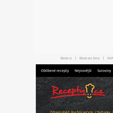
|
|
Blesk.cz
Blesk pro ženy
AHA
Oblíbené recepty
Nejnovější
Suroviny
Zdravý oběd
Rychlá večeře
Chuťovky