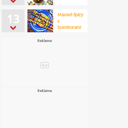
Masové špízy
13
s
bramborami