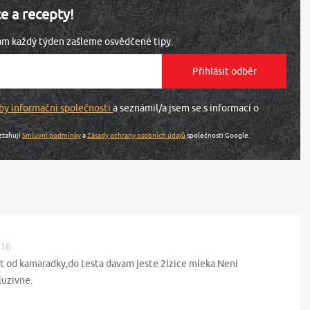
ce a recepty!
vám každý týden zašleme osvědčené tipy.
by informační společnosti
a seznámil/a jsem se s informací o
ztahují
Smluvní podmínky
a
Zásady ochrany osobních údajů
společnosti Google.
:16
t od kamaradky,do testa davam jeste 2lzice mleka.Neni
luzivne.