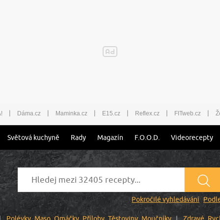
|
|
|
|
|
|
!
Dáma.cz
Maminka.cz
E15.cz
Reflex.cz
FITweb.cz
Ž
Světová kuchyně
Rady
Magazín
F.O.O.D.
Videorecepty
Pokročilé vyhledávání
Podle
Polévky
Maso
Omáčky
Přílohy
Těstoviny
Moučníky
Zdravé
Ryc