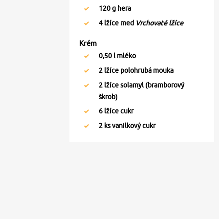
120
g hera
4
lžíce med
Vrchovaté lžíce
Krém
0,50
l mléko
2
lžíce polohrubá mouka
2
lžíce solamyl (bramborový
škrob)
6
lžíce cukr
2
ks vanilkový cukr