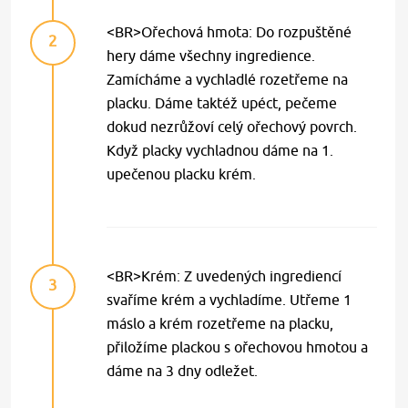
<BR>Ořechová hmota: Do rozpuštěné
2
hery dáme všechny ingredience.
Zamícháme a vychladlé rozetřeme na
placku. Dáme taktéž upéct, pečeme
dokud nezrůžoví celý ořechový povrch.
Když placky vychladnou dáme na 1.
upečenou placku krém.
<BR>Krém: Z uvedených ingrediencí
3
svaříme krém a vychladíme. Utřeme 1
máslo a krém rozetřeme na placku,
přiložíme plackou s ořechovou hmotou a
dáme na 3 dny odležet.