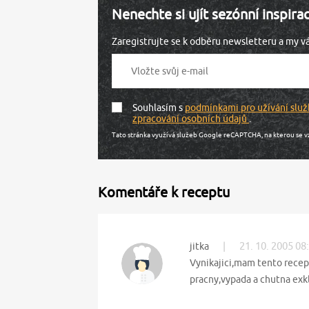
Nenechte si ujít sezónní inspira
Zaregistrujte se k odběru newsletteru a my 
Souhlasím s
podmínkami pro užívání služ
zpracování osobních údajů
.
Tato stránka využívá služeb Google reCAPTCHA, na kterou se v
Komentáře k receptu
|
21. 10. 2005 08
jitka
Vynikajici,mam tento recep
pracny,vypada a chutna exk