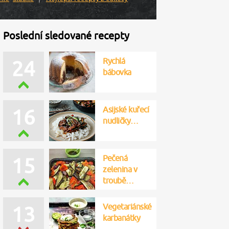
Poslední sledované recepty
Rychlá
24
bábovka
Asijské kuřecí
16
nudličky…
Pečená
15
zelenina v
troubě…
Vegetariánské
13
karbanátky