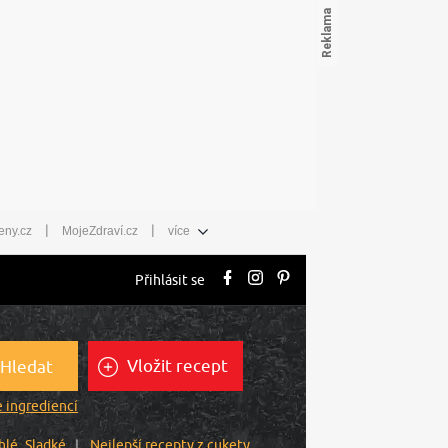
|
|
eny.cz
MojeZdraví.cz
více
Přihlásit se
Vložit recept
Hledat
 ingrediencí
hlé
Sladké
Nejlepší recepty z cukety