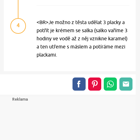
<BR>Je možno z těsta udělat 3 placky a
4
potřít je krémem se salka (salko vaříme 3
hodiny ve vodě až z něj vznikne karamel)
a ten utřeme s máslem a potíráme mezi
plackami.