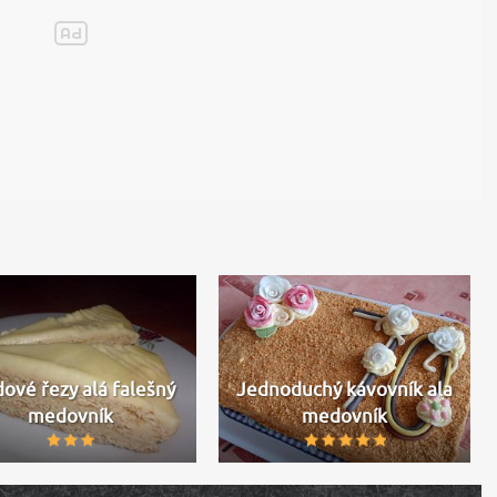
ové řezy alá falešný
Jednoduchý kávovník ala
medovník
medovník