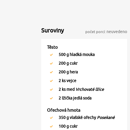
Suroviny
počet porcí:
neuvedeno
Těsto
500
g hladká mouka
200
g cukr
200
g hera
2
ks vejce
2
ks med
Vrchovaté lžíce
2
lžička jedlá soda
Ořechová hmota
350
g vlašské ořechy
Posekané
100
g cukr