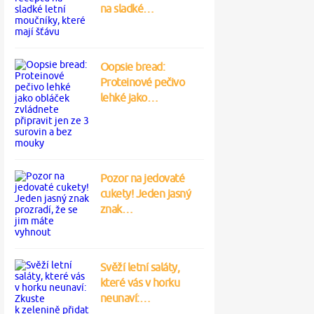
na sladké…
Oopsie bread:
Proteinové pečivo
lehké jako…
Pozor na jedovaté
cukety! Jeden jasný
znak…
Svěží letní saláty,
které vás v horku
neunaví:…