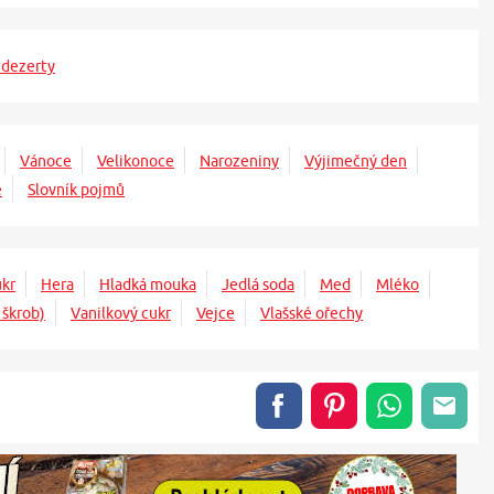
 dezerty
Vánoce
Velikonoce
Narozeniny
Výjimečný den
ě
Slovník pojmů
kr
Hera
Hladká mouka
Jedlá soda
Med
Mléko
 škrob)
Vanilkový cukr
Vejce
Vlašské ořechy