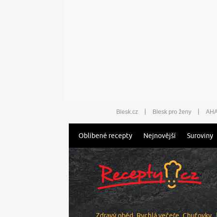
|
|
Blesk.cz
Blesk pro ženy
AHA
Oblíbené recepty
Nejnovější
Suroviny
Zdravý oběd
Rychlá večeře
Chuťovky