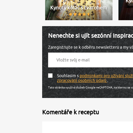
Ky
Kynutý koláč s tvarohem
Nenechte si ujít sezónní inspira
Zaregistrujte se k odběru newsletteru a my 
Souhlasím s
podmínkami pro užívání služ
zpracování osobních údajů
.
Tato stránka využívá služeb Google reCAPTCHA, na kterou se v
Komentáře k receptu