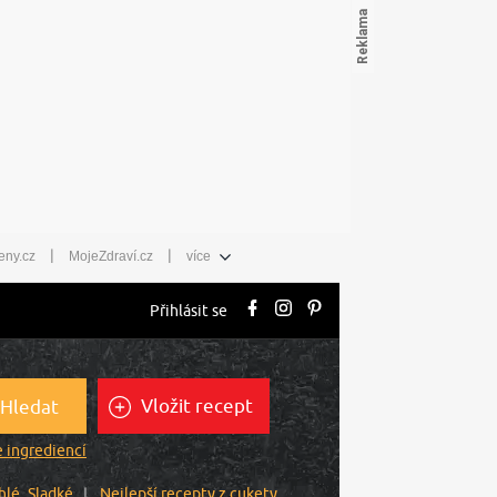
|
|
eny.cz
MojeZdraví.cz
více
Přihlásit se
Vložit recept
Hledat
 ingrediencí
hlé
Sladké
Nejlepší recepty z cukety