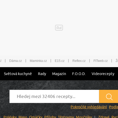
|
|
|
|
|
|
!
Dáma.cz
Maminka.cz
E15.cz
Reflex.cz
FITweb.cz
Ž
Světová kuchyně
Rady
Magazín
F.O.O.D.
Videorecepty
Pokročilé vyhledávání
Podle
Polévky
Maso
Omáčky
Přílohy
Těstoviny
Moučníky
Zdravé
Ryc