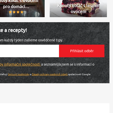
nutý koláč s ovocem
Kynutý koláč s lesním
pro domácí…
ovocem
ce a recepty!
vám každý týden zašleme osvědčené tipy.
by informační společnosti
a seznámil/a jsem se s informací o
ztahují
Smluvní podmínky
a
Zásady ochrany osobních údajů
společnosti Google.