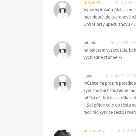
marie29
|
18. 5. 2013
Výborný koláč..dělala jsem 
moc dobré..do tvarohové ná
Určitě brzy upeču znovu <3
|
26. 7. 2012 1
milada
no tak jsem vyzkoušela, běhe
vychladne ztuhne :-\
|
6. 4. 2012 21:1
Jana
Můžete mi prosím poradit j
kynutou buchtou,tak se mus
mléka dá droždí a troška cu
1,5dl přijde celé do těsta 
moc rád kynuté těsto i tvar
mirkavazy
|
6. 6. 201