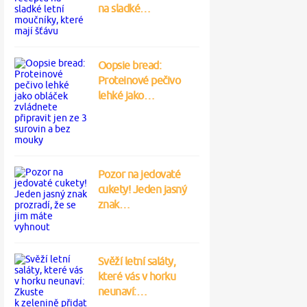
na sladké…
Oopsie bread:
Proteinové pečivo
lehké jako…
Pozor na jedovaté
cukety! Jeden jasný
znak…
Svěží letní saláty,
které vás v horku
neunaví:…