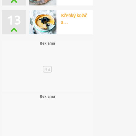
Křehký koláč
13
s…