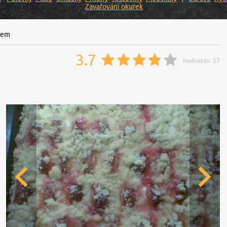
Zavařování okurek
hem
3.7
hodnotilo:
27