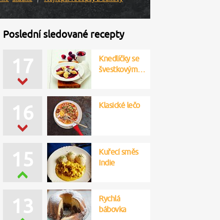
Poslední sledované recepty
Knedlíčky se
17
švestkovým…
Klasické lečo
16
Kuřecí směs
15
Indie
Rychlá
13
bábovka