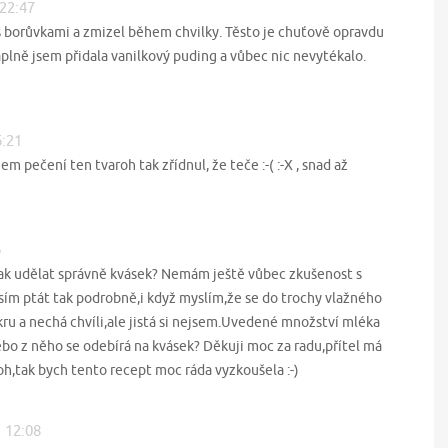
 22:47
s borůvkami a zmizel během chvilky. Těsto je chuťově opravdu
plně jsem přidala vanilkový puding a vůbec nic nevytékalo.
6:21
m pečení ten tvaroh tak zřídnul, že teče :-( :-X , snad až
6
ak udělat správně kvásek? Nemám ještě vůbec zkušenost s
ím ptát tak podrobně,i když myslím,že se do trochy vlažného
kru a nechá chvíli,ale jistá si nejsem.Uvedené množství mléka
nebo z něho se odebírá na kvásek? Děkuji moc za radu,přítel má
oh,tak bych tento recept moc ráda vyzkoušela :-)
1 12:08