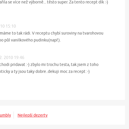
ila se více než výborně... těsto super. Za tento recept dík :-)
010 15:10
,máme to tak rádi. V receptu chybí suroviny na tvarohovou
o půl vanilkového pudinku(např.).
 2. 2010 19:46
 chodi pridavat :-) zbylo mi trochu testa, tak jsem z toho
icky a ty jsou taky dobre..dekuji moc za recept :-)
rumbly
Nejlepší dezerty