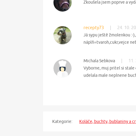
Zkoušela jsem poprve a vydař
recepty73
|
24. 10. 2
Já sypu ještě žmolenkou :-)
náplň=tvaroh,cukr,vejce neb
|
11.
Michala Sebkova
Vyborne, muj pritel si stale
udelala male neplnene bucht
Kategorie:
Koláče, buchty, bublaniny a c