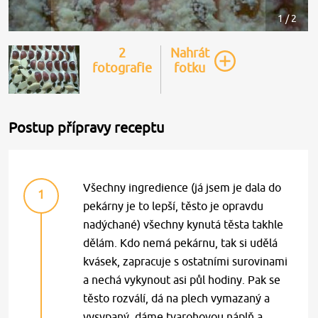
1 / 2
2
Nahrát
fotografie
fotku
Postup přípravy receptu
Všechny ingredience (já jsem je dala do
1
pekárny je to lepší, těsto je opravdu
nadýchané) všechny kynutá těsta takhle
dělám. Kdo nemá pekárnu, tak si udělá
kvásek, zapracuje s ostatními surovinami
a nechá vykynout asi půl hodiny. Pak se
těsto rozválí, dá na plech vymazaný a
vysypaný, dáme tvarohovou náplň a