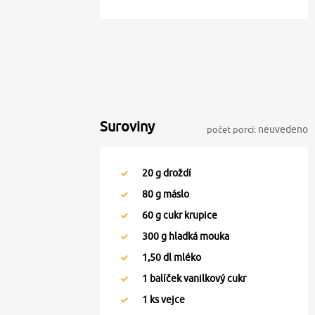
Suroviny
počet porcí:
neuvedeno
20
g droždí
80
g máslo
60
g cukr krupice
300
g hladká mouka
1,50
dl mléko
1
balíček vanilkový cukr
1
ks vejce