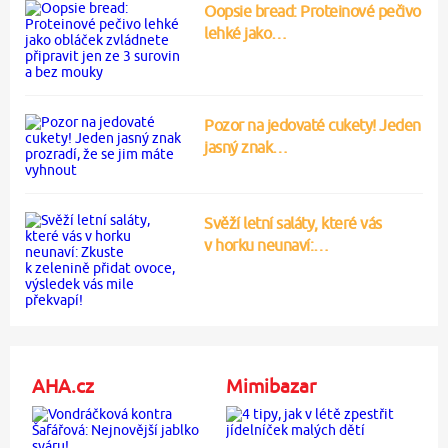
Oopsie bread: Proteinové pečivo
lehké jako…
Pozor na jedovaté cukety! Jeden
jasný znak…
Svěží letní saláty, které vás
v horku neunaví:…
AHA.cz
Mimibazar