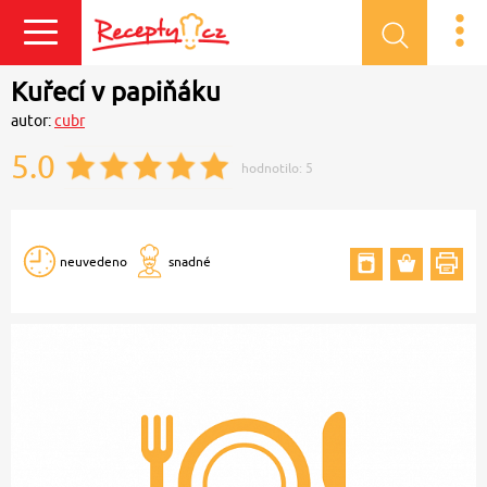
Přihlásit se
Kuřecí v papiňáku
autor:
cubr
5.0
hodnotilo:
5
neuvedeno
snadné