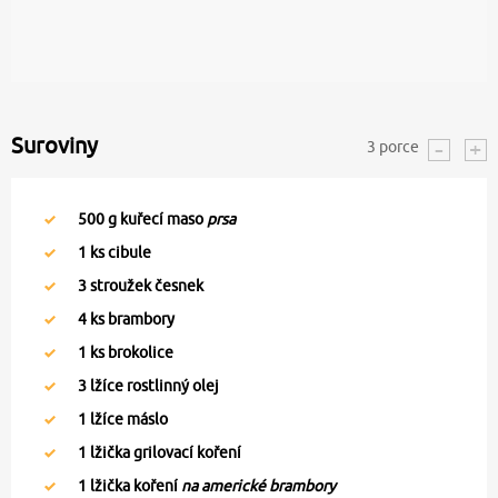
Suroviny
3
porce
500
g kuřecí maso
prsa
1
ks cibule
3
stroužek česnek
4
ks brambory
1
ks brokolice
3
lžíce rostlinný olej
1
lžíce máslo
1
lžička grilovací koření
1
lžička koření
na americké brambory