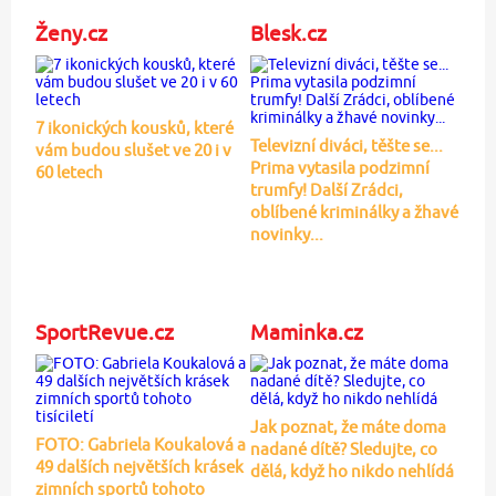
Ženy.cz
Blesk.cz
7 ikonických kousků, které
Televizní diváci, těšte se...
vám budou slušet ve 20 i v
Prima vytasila podzimní
60 letech
trumfy! Další Zrádci,
oblíbené kriminálky a žhavé
novinky...
SportRevue.cz
Maminka.cz
Jak poznat, že máte doma
FOTO: Gabriela Koukalová a
nadané dítě? Sledujte, co
49 dalších největších krásek
dělá, když ho nikdo nehlídá
zimních sportů tohoto