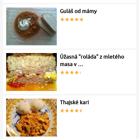
Guláš od mámy
Úžasná "roláda" z mletého
masa v …
Thajské kari