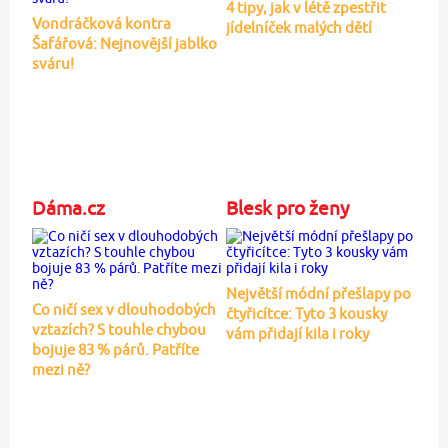
4 tipy, jak v létě zpestřit
Vondráčková kontra
jídelníček malých dětí
Šafářová: Nejnovější jablko
sváru!
Dáma.cz
Blesk pro ženy
Největší módní přešlapy po
Co ničí sex v dlouhodobých
čtyřicítce: Tyto 3 kousky
vztazích? S touhle chybou
vám přidají kila i roky
bojuje 83 % párů. Patříte
mezi ně?