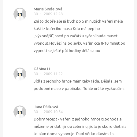
Marie Šindelová
30. 1. 2009 12:28
Zní to dobře,ale já bych po 5 minutách vaření měla
kaši i z kuřecího masa.Kdo má pepíno
,,výkonější",hned po začátku syčení bude muset
vypnout.Hovězí na polévku vařím cca 8-10 minut,po
vypnutí se ještě půl hodiny dělá samo.
Gábina H
30. 1. 2009 11:22
Jídla z jednoho hrnce mám taky ráda. Dělala jsem
podobné maso v papiňáku. Tohle určitě vyzkouším.
Jana Pátková
30. 1. 2009 10:54
Dobrý recept - vaření z jednoho hrnce tj.pohoda,a
můžeme přidat i jinou zeleninu, jídlo je skoro dietní a
to nám doma vyhovuje. Paní Věrko dávám 1 s