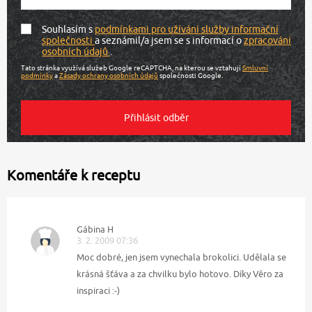
Souhlasím s
podmínkami pro užívání služby informační
společnosti
a seznámil/a jsem se s informací o
zpracování
osobních údajů
.
Tato stránka využívá služeb Google reCAPTCHA, na kterou se vztahují
Smluvní
podmínky
a
Zásady ochrany osobních údajů
společnosti Google.
Komentáře k receptu
Gábina H
3. 2. 2009 07:36
Moc dobré, jen jsem vynechala brokolici. Udělala se
krásná šťáva a za chvilku bylo hotovo. Díky Věro za
inspiraci :-)