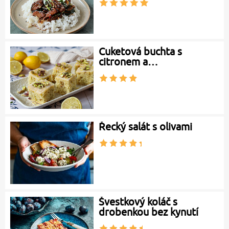
Cuketová buchta s
citronem a…
Řecký salát s olivami
Švestkový koláč s
drobenkou bez kynutí