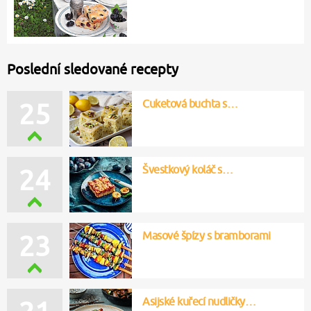
Poslední sledované recepty
Cuketová buchta s…
25
Švestkový koláč s…
24
Masové špízy s bramborami
23
Asijské kuřecí nudličky…