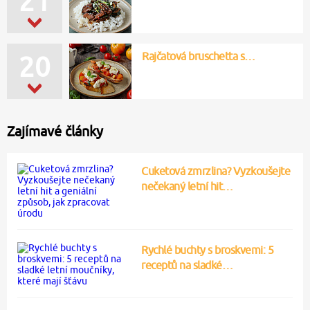
21
Rajčatová bruschetta s…
20
Zajímavé články
Cuketová zmrzlina? Vyzkoušejte
nečekaný letní hit…
Rychlé buchty s broskvemi: 5
receptů na sladké…