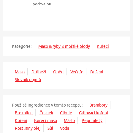
pochvalou.
Kategorie:
Maso & ryby & mořské plody
Kuřecí
Maso
Drůbeží
Oběd
Večeře
Dušení
Slovník pojmů
Použité ingredience v tomto receptu:
Brambory
Brokolice
Česnek
Cibule
Grilovací koření
Koření
Kuřecí maso
Máslo
Pepř mletý
Rostlinný olej
Sůl
Voda