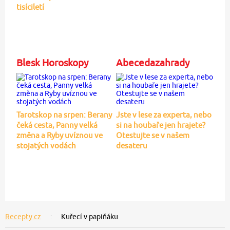
tisíciletí
Blesk Horoskopy
Abecedazahrady
Tarotskop na srpen: Berany
Jste v lese za experta, nebo
čeká cesta, Panny velká
si na houbaře jen hrajete?
změna a Ryby uvíznou ve
Otestujte se v našem
stojatých vodách
desateru
Recepty.cz
Kuřecí v papiňáku