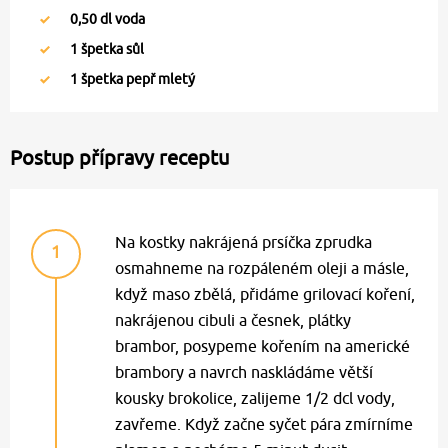
0,50
dl voda
1
špetka sůl
1
špetka pepř mletý
Postup přípravy receptu
Na kostky nakrájená prsíčka zprudka
1
osmahneme na rozpáleném oleji a másle,
když maso zbělá, přidáme grilovací koření,
nakrájenou cibuli a česnek, plátky
brambor, posypeme kořením na americké
brambory a navrch naskládáme větší
kousky brokolice, zalijeme 1/2 dcl vody,
zavřeme. Když začne syčet pára zmírníme