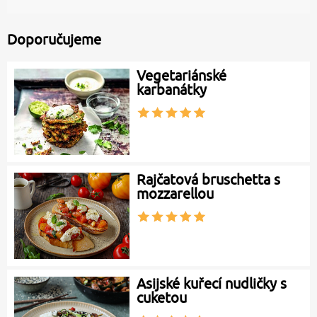
Doporučujeme
Vegetariánské
karbanátky
Rajčatová bruschetta s
mozzarellou
Asijské kuřecí nudličky s
cuketou