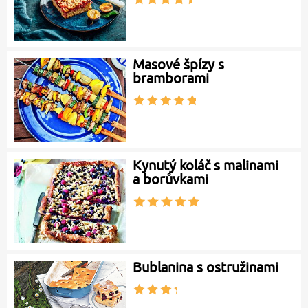
Masové špízy s
bramborami
Kynutý koláč s malinami
a borůvkami
Bublanina s ostružinami