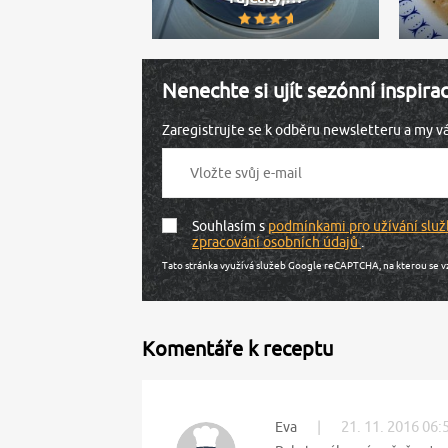
Nenechte si ujít sezónní inspira
Zaregistrujte se k odběru newsletteru a my 
Souhlasím s
podmínkami pro užívání služ
zpracování osobních údajů
.
Tato stránka využívá služeb Google reCAPTCHA, na kterou se v
Komentáře k receptu
|
21. 11. 2016 06:
Eva