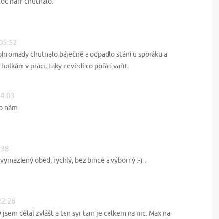
 moc nám chutnalo.
 05:52
ohromady chutnalo báječně a odpadlo stání u sporáku a
holkám v práci, taky nevědí co pořád vařit.
14:03
lo nám.
:38
 vymazlený oběd, rychlý, bez bince a výborný :-) .
22:26
sem dělal zvlášt a ten syr tam je celkem na nic. Max na