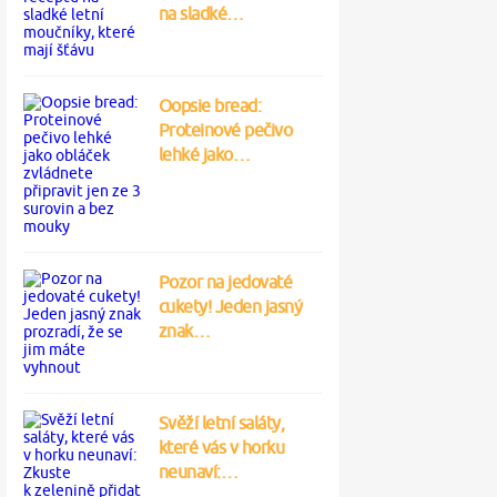
na sladké…
Oopsie bread:
Proteinové pečivo
lehké jako…
Pozor na jedovaté
cukety! Jeden jasný
znak…
Svěží letní saláty,
které vás v horku
neunaví:…