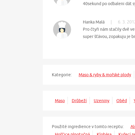
40sekund po odbaleni dát s
|
6. 3. 201
Hanka Malá
Pro čtyři nám stačily dvě v
super šťávou, zopakuju je br
Kategorie:
Maso & ryby & mořské plody
Maso
Drůbeží
Uzeniny
Oběd
Použité ingredience v tomto receptu:
Al
Hořčice plnotučná
Klobása
Kuřecí p