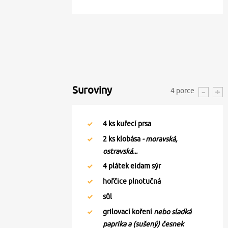
Suroviny
4
porce
4
ks kuřecí prsa
2
ks klobása
- moravská,
ostravská...
4
plátek eidam sýr
hořčice plnotučná
sůl
grilovací koření
nebo sladká
paprika a (sušený) česnek