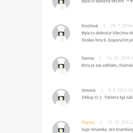
Byla to výborná večeře :-*
|
29. 1. 2016
Kinzlová
Byla to dobrota! Všechno d
hlídání hrnců. Doporučím je 
|
11. 12. 2014 
Darina
Brzo je zas udělám, chutna
|
8. 9. 2013 16
Simona
Děkuji O:-) . Tohleto byl náš
Pepeq
|
17. 12. 2012 
Supr mnamka. Jen brambory j