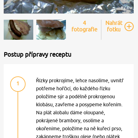
1 / 4
4
Nahrát
fotografie
fotku
Postup přípravy receptu
Řízky prokrojíme, lehce nasolíme, uvnitř
1
potřeme hořčicí, do každého řízku
položíme sýr a podélně prokrojenou
klobásu, zavřeme a posypeme kořením.
Na plát alobalu dáme oloupané,
pokrájené brambory, osolíme a
okořeníme, položíme na ně kuřecí prso,
zakápneme troškou oleje (nebo plátek