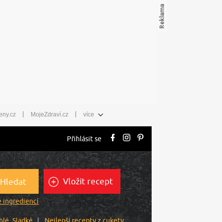
|
|
eny.cz
MojeZdraví.cz
více
Přihlásit se
Vložit recept
Hledat
 ingrediencí
hlé
Sladké
Nejlepší recepty z cukety