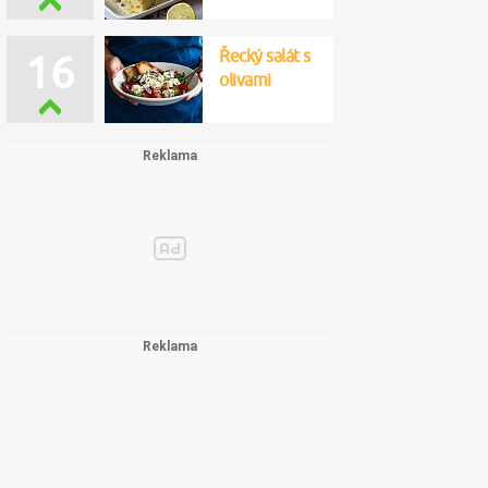
Řecký salát s
16
olivami