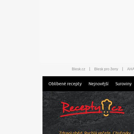
|
|
Blesk.cz
Blesk pro ženy
AHA
Oblíbené recepty
Nejnovější
Suroviny
Zdravý oběd
Rychlá večeře
Chuťovky