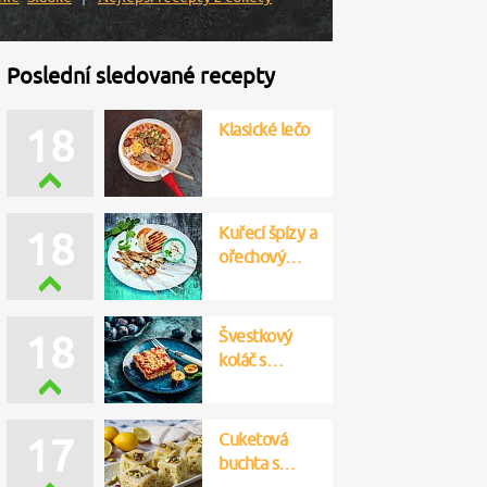
Poslední sledované recepty
Klasické lečo
18
Kuřecí špízy a
18
ořechový…
Švestkový
18
koláč s…
Cuketová
17
buchta s…