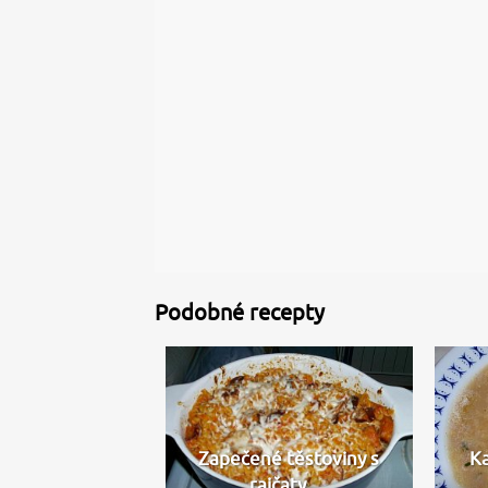
Podobné recepty
Zapečené těstoviny s
K
rajčaty,…