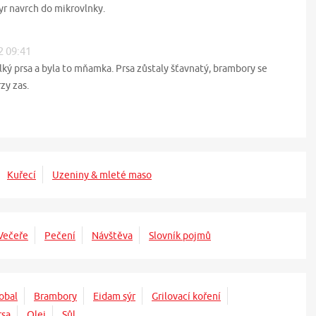
yr navrch do mikrovlnky.
2 09:41
elký prsa a byla to mňamka. Prsa zůstaly šťavnatý, brambory se
zy zas.
Kuřecí
Uzeniny & mleté maso
Večeře
Pečení
Návštěva
Slovník pojmů
obal
Brambory
Eidam sýr
Grilovací koření
rsa
Olej
Sůl