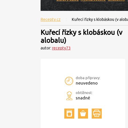
Recepty.cz
Kuřecí řízky s klobáskou (v alob
Kuřecí řízky s klobáskou (v
alobalu)
autor:
recepty73
doba přípravy:
neuvedeno
obtížnost:
snadné