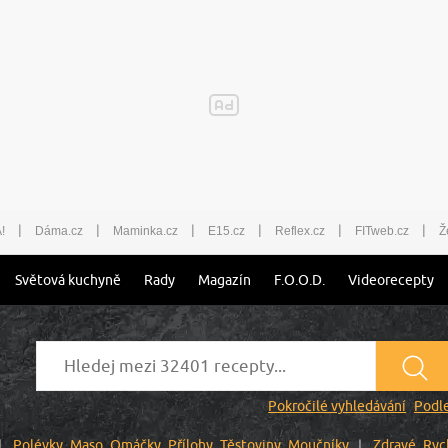
|
|
|
|
|
|
!
Dáma.cz
Maminka.cz
E15.cz
Reflex.cz
FITweb.cz
Ž
Světová kuchyně
Rady
Magazín
F.O.O.D.
Videorecepty
Pokročilé vyhledávání
Podle
Polévky
Maso
Omáčky
Přílohy
Těstoviny
Moučníky
Zdravé
Ryc