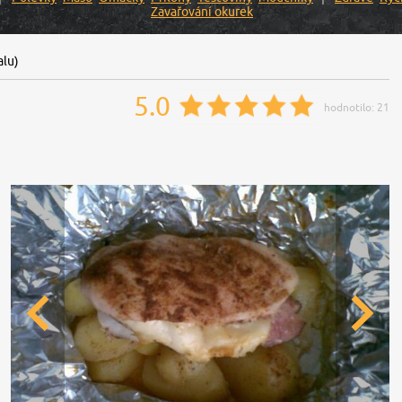
Zavařování okurek
alu)
5.0
hodnotilo:
21