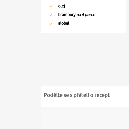
olej
brambory
na 4 porce
alobal
Podělte se s přáteli o recept