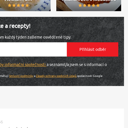
ce a recepty!
vám každý týden zašleme osvědčené tipy.
by informační společnosti
a seznámil/a jsem se s informací o
ztahují
Smluvní podmínky
a
Zásady ochrany osobních údajů
společnosti Google.
56