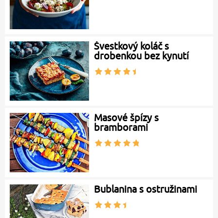
Švestkový koláč s
drobenkou bez kynutí
Masové špízy s
bramborami
Bublanina s ostružinami