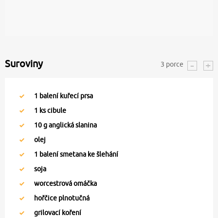
Suroviny
3
porce
1
balení kuřecí prsa
1
ks cibule
10
g anglická slanina
olej
1
balení smetana ke šlehání
soja
worcestrová omáčka
hořčice plnotučná
grilovací koření