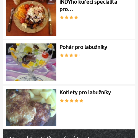
iNDYho kuřecí specialita
pro…
Pohár pro labužníky
Kotlety pro labužníky