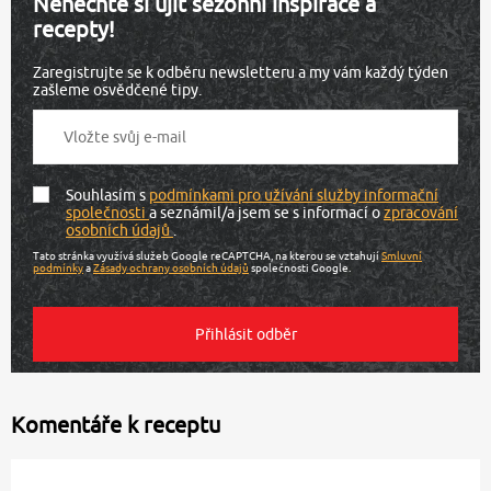
Nenechte si ujít sezónní inspirace a
recepty!
Zaregistrujte se k odběru newsletteru a my vám každý týden
zašleme osvědčené tipy.
Souhlasím s
podmínkami pro užívání služby informační
společnosti
a seznámil/a jsem se s informací o
zpracování
osobních údajů
.
Tato stránka využívá služeb Google reCAPTCHA, na kterou se vztahují
Smluvní
podmínky
a
Zásady ochrany osobních údajů
společnosti Google.
Komentáře k receptu