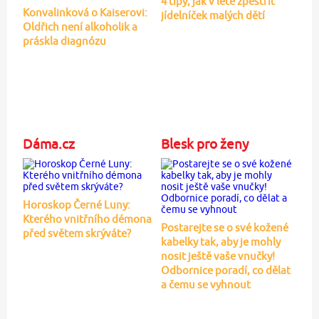
4 tipy, jak v létě zpestřit
Konvalinková o Kaiserovi:
jídelníček malých dětí
Oldřich není alkoholik a
práskla diagnózu
Dáma.cz
Blesk pro ženy
Horoskop Černé Luny:
Kterého vnitřního démona
Postarejte se o své kožené
před světem skrýváte?
kabelky tak, aby je mohly
nosit ještě vaše vnučky!
Odbornice poradí, co dělat
a čemu se vyhnout