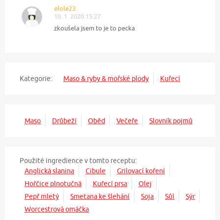
elole23
10. 1. 2020 15:27
zkoušela jsem to je to pecka
Kategorie:
Maso & ryby & mořské plody
Kuřecí
Maso
Drůbeží
Oběd
Večeře
Slovník pojmů
Použité ingredience v tomto receptu:
Anglická slanina
Cibule
Grilovací koření
Hořčice plnotučná
Kuřecí prsa
Olej
Pepř mletý
Smetana ke šlehání
Soja
Sůl
Sýr
Worcestrová omáčka