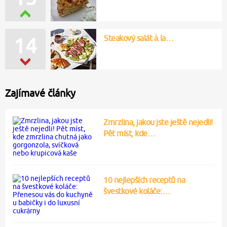
Steakový salát à la…
14
Zajímavé články
Zmrzlina, jakou jste ještě nejedli!
Pět míst, kde…
10 nejlepších receptů na
švestkové koláče:…