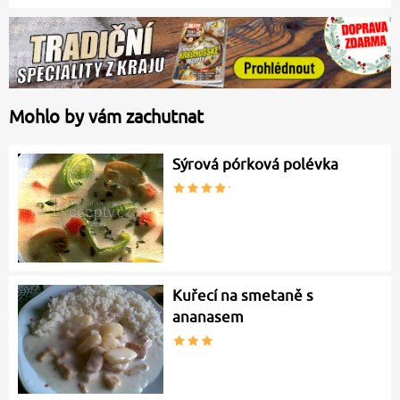
Mohlo by vám zachutnat
Sýrová pórková polévka
Kuřecí na smetaně s
ananasem