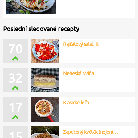
Poslední sledované recepty
Rajčatový salát III.
70
Nebeská Máňa
32
Klasické lečo
17
Zapečený květák (nejen)…
15