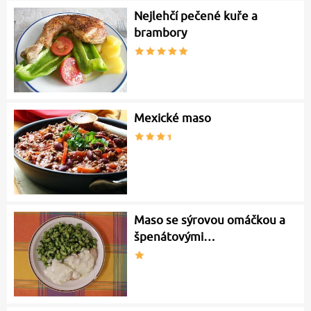
Nejlehčí pečené kuře a
brambory
Mexické maso
Maso se sýrovou omáčkou a
špenátovými…