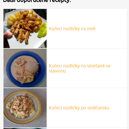
Kuřecí nudličky na nivě
Kuřecí nudličky na smetaně se
slaninou
Kuřecí nudličky po sedlčansku