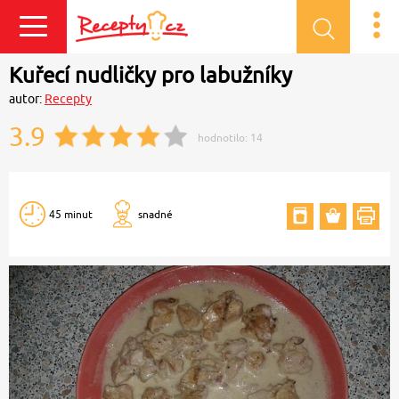
Přihlásit se
Kuřecí nudličky pro labužníky
autor:
Recepty
3.9
hodnotilo:
14
45 minut
snadné