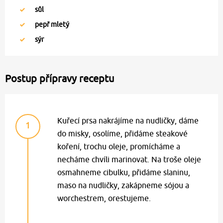
sůl
pepř mletý
sýr
Postup přípravy receptu
Kuřecí prsa nakrájíme na nudličky, dáme
1
do misky, osolíme, přidáme steakové
koření, trochu oleje, promícháme a
necháme chvíli marinovat. Na troše oleje
osmahneme cibulku, přidáme slaninu,
maso na nudličky, zakápneme sójou a
worchestrem, orestujeme.