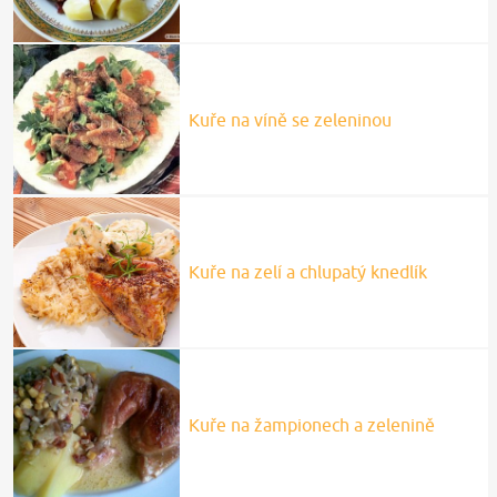
Kuře na víně se zeleninou
Kuře na zelí a chlupatý knedlík
Kuře na žampionech a zelenině