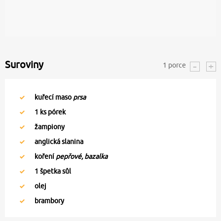
Suroviny
1
porce
kuřecí maso
prsa
1
ks pórek
žampiony
anglická slanina
koření
pepřové, bazalka
1
špetka sůl
olej
brambory