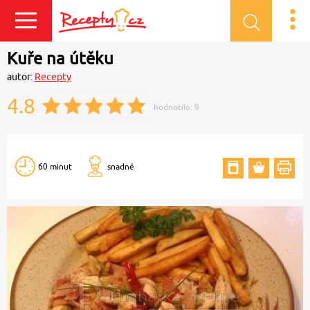
Přihlásit se
Kuře na útěku
autor:
Recepty
4.8
hodnotilo:
9
60 minut
snadné