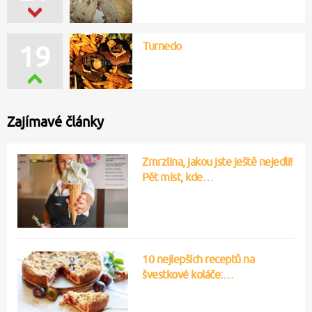
Turnedo
19
Zajímavé články
Zmrzlina, jakou jste ještě nejedli!
Pět míst, kde…
10 nejlepších receptů na
švestkové koláče:…