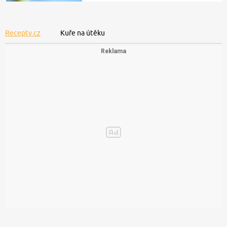
Recepty.cz
Kuře na útěku