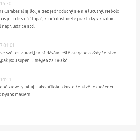
 16:20
a Gambas al ajillo, je tiez jednoduchý ale nie luxusný. Nebolo
ás je to bezná "Tapa", ktorú dostanete prakticky v kazdom
 napr. ustrice atd.
07 01:01
ve své restauraci,jen přidávám ještě oregano a vždy čerstvou
pak jsou super...u mě,jen za 180 kč........
 14:41
ené krevety miluji.Jako přílohu zkuste čerstvě rozpečenou
 bylink.máslem.