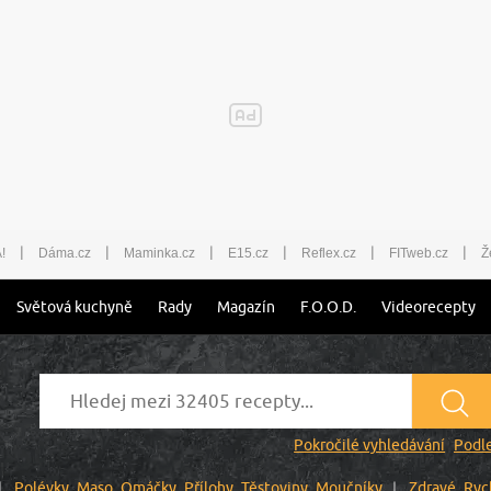
|
|
|
|
|
|
!
Dáma.cz
Maminka.cz
E15.cz
Reflex.cz
FITweb.cz
Ž
Světová kuchyně
Rady
Magazín
F.O.O.D.
Videorecepty
Pokročilé vyhledávání
Podle
Polévky
Maso
Omáčky
Přílohy
Těstoviny
Moučníky
Zdravé
Ryc