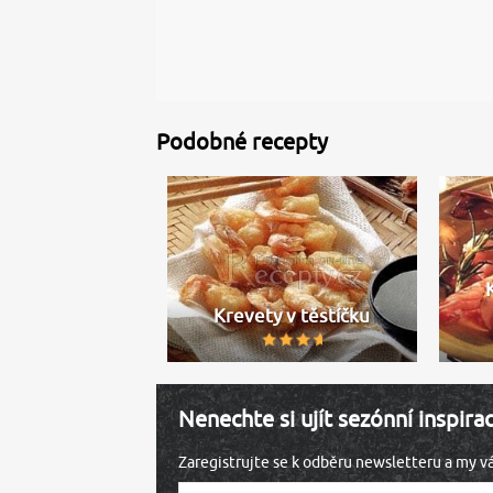
Podobné recepty
Krevety v těstíčku
Nenechte si ujít sezónní inspira
Zaregistrujte se k odběru newsletteru a my 