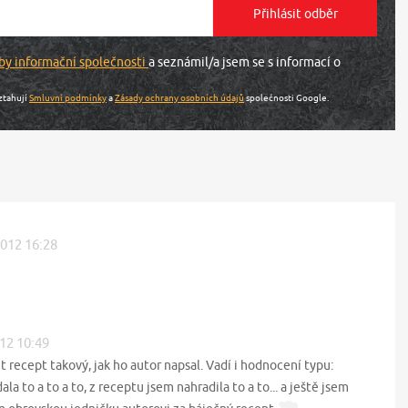
by informační společnosti
a seznámil/a jsem se s informací o
ztahují
Smluvní podmínky
a
Zásady ochrany osobních údajů
společnosti Google.
2012 16:28
012 10:49
t recept takový, jak ho autor napsal. Vadí i hodnocení typu:
la to a to a to, z receptu jsem nahradila to a to... a ještě jsem