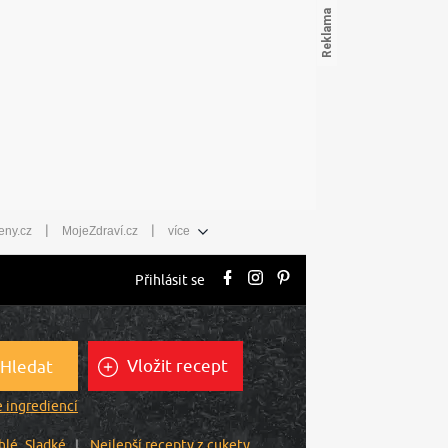
|
|
eny.cz
MojeZdraví.cz
více
Přihlásit se
Vložit recept
Hledat
 ingrediencí
hlé
Sladké
Nejlepší recepty z cukety