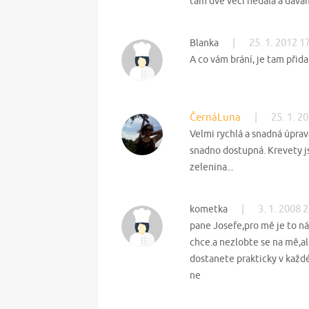
tam dvě věci nedala a dává
|
25. 1. 2012 1
Blanka
A co vám brání, je tam přidat
ČernáLuna
|
25. 1. 2
Velmi rychlá a snadná úprav
snadno dostupná. Krevety j
zelenina...
|
3. 1. 2008 
kometka
pane Josefe,pro mě je to ná
chce.a nezlobte se na mě,al
dostanete prakticky v každé
ne