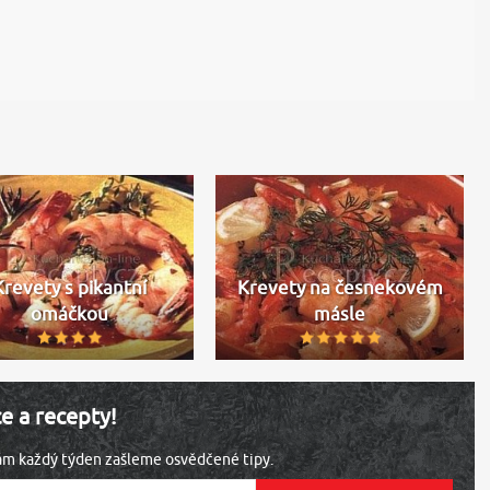
Krevety s pikantní
Krevety na česnekovém
omáčkou
másle
ce a recepty!
vám každý týden zašleme osvědčené tipy.