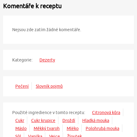
Komentáře k receptu
Nejsou zde zatím žádné komentáře.
Kategorie:
Dezerty
Pečení
Slovník pojmů
Použité ingredience v tomto receptu:
Citronová kůra
Cukr
Cukr krupice
Droždí
Hladká mouka
Máslo
Měkký tvaroh
Mléko
Polohrubá mouka
Sůl
Vanilka
Vejce
Žloutek