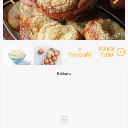
1 / 5
5
Nahrát
fotografií
fotku