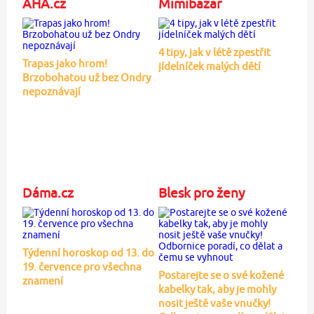
AHA.cz
Mimibazar
4 tipy, jak v létě zpestřit
Trapas jako hrom!
jídelníček malých dětí
Brzobohatou už bez Ondry
nepoznávají
Dáma.cz
Blesk pro ženy
Týdenní horoskop od 13. do
19. července pro všechna
Postarejte se o své kožené
znamení
kabelky tak, aby je mohly
nosit ještě vaše vnučky!