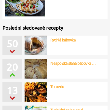
Poslední sledované recepty
Rychlá bábovka
50
Neapolská slaná bábovka …
20
Turnedo
13
Tudelská zeleninová…