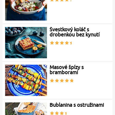
Švestkový koláč s
drobenkou bez kynutí
Masové špízy s
bramborami
Bublanina s ostružinami