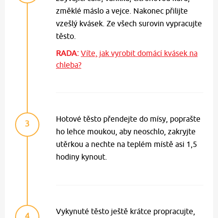
změklé máslo a vejce. Nakonec přilijte
vzešlý kvásek. Ze všech surovin vypracujte
těsto.
RADA:
Víte, jak vyrobit domácí kvásek na
chleba?
Hotové těsto přendejte do mísy, poprašte
3
ho lehce moukou, aby neoschlo, zakryjte
utěrkou a nechte na teplém místě asi 1,5
hodiny kynout.
Vykynuté těsto ještě krátce propracujte,
4