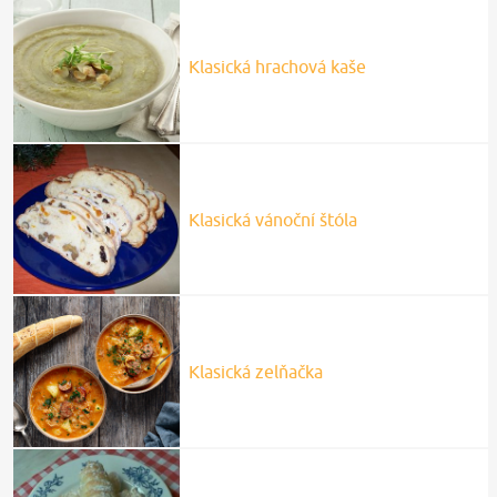
Klasická hrachová kaše
Klasická vánoční štóla
Klasická zelňačka