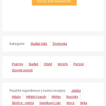
Načíst další komentáře
Kategorie:
Sladká jídla
Žemlovka
Pokrmy
Sladké
Oběd
Večeře
Pečení
Slovník pojmů
Použité ingredience v tomto receptu:
Jablka
Máslo
Měkký tvaroh
Mléko
Rozinky
Skořice - mletá
Vanilkový cukr
Vejce
Veka