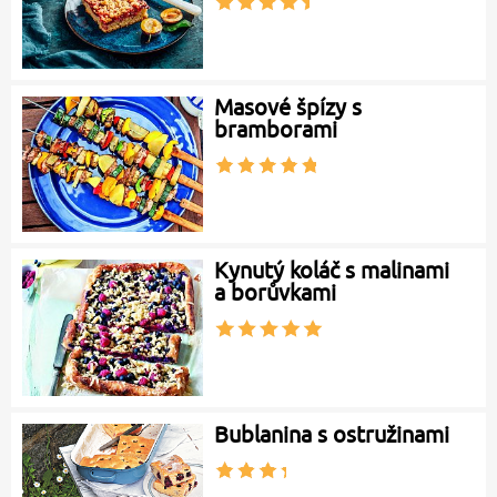
Masové špízy s
bramborami
Kynutý koláč s malinami
a borůvkami
Bublanina s ostružinami