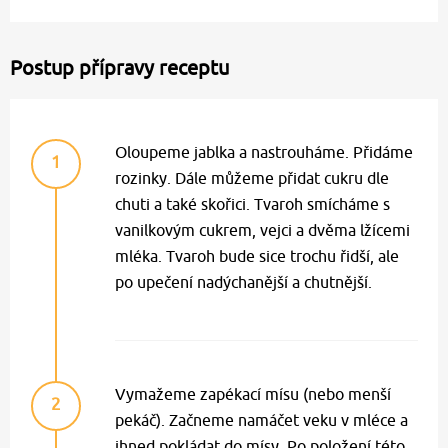
Postup přípravy receptu
Oloupeme jablka a nastrouháme. Přidáme
1
rozinky. Dále můžeme přidat cukru dle
chuti a také skořici. Tvaroh smícháme s
vanilkovým cukrem, vejci a dvěma lžícemi
mléka. Tvaroh bude sice trochu řidší, ale
po upečení nadýchanější a chutnější.
Vymažeme zapékací mísu (nebo menší
2
pekáč). Začneme namáčet veku v mléce a
ihned pokládat do mísy. Po položení této