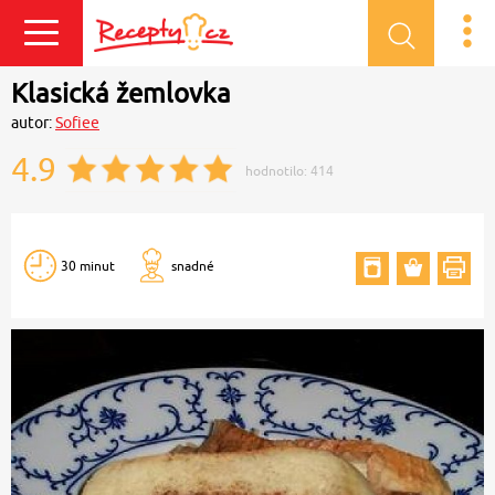
Přihlásit se
Klasická žemlovka
autor:
Sofiee
4.9
hodnotilo:
414
30 minut
snadné