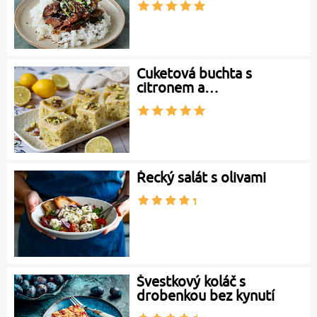
Cuketová buchta s
citronem a…
Řecký salát s olivami
Švestkový koláč s
drobenkou bez kynutí