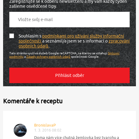
Zaregistrujte se k odběru newsletteru a my vám každý týden
zašleme osvědčené tipy.
Souhlasím s
podmínkami pro užívání služby informační
společnosti
a seznámil/a jsem se s informací o
zpracování
osobních údajů
.
Tato stránka využívá služeb Google reCAPTCHA, na kterou se vztahují
Smluvní
podmínky
a
Zásady ochrany osobních údajů
společnosti Google.
Komentáře k receptu
BronislavaP
1. 3. 2016 08:02
Doma nám více chutná žemlovka bez tvarohu a