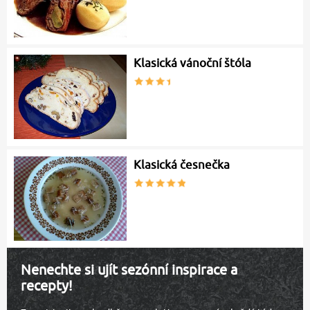
Klasická vánoční štóla
Klasická česnečka
Nenechte si ujít sezónní inspirace a
recepty!