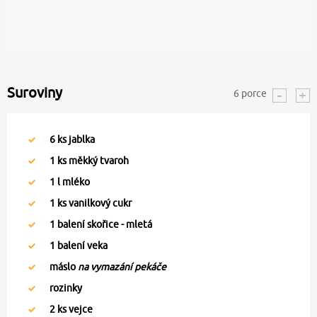
Suroviny
6
porce
6
ks jablka
1
ks měkký tvaroh
1
l mléko
1
ks vanilkový cukr
1
balení skořice - mletá
1
balení veka
máslo
na vymazání pekáče
rozinky
2
ks vejce