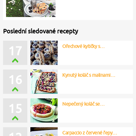
Poslední sledované recepty
Ořechové kytičky s…
17
Kynutý koláč s malinami…
16
Nepečený koláč se…
15
Carpaccio z červené řepy…