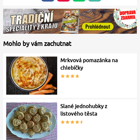
Mohlo by vám zachutnat
Mrkvová pomazánka na
chlebíčky
Slané jednohubky z
listového těsta