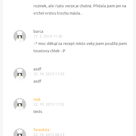
rozinek, ale i tato verze je chutná. Přidala jsem jen na
vrchní vrstvu trochu másla...
barca
17. 5. 2014 11:30
:-* moc děkují za recept místo veky jsem použílá jsem
toustovy chleb :-P
asdf
22. 10. 2013 11:03
asdf
mzk
22. 10. 2013 11:02
tests
Terezkita
22. 10. 2013 08:23