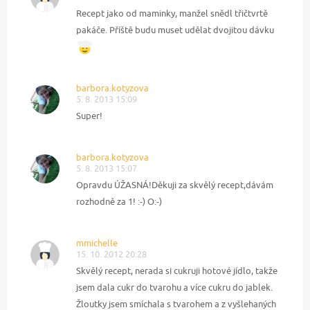
Recept jako od maminky, manžel snědl třičtvrtě
pakáče. Příště budu muset udělat dvojitou dávku
barbora.kotyzova
5. 8. 2013 15:09
Super!
barbora.kotyzova
5. 8. 2013 15:07
Opravdu ÚŽASNÁ!Děkuji za skvělý recept,dávám
rozhodně za 1! :-) O:-)
mmichelle
15. 10. 2012 20:28
Skvělý recept, nerada si cukruji hotové jídlo, takže
jsem dala cukr do tvarohu a více cukru do jablek.
Žloutky jsem smíchala s tvarohem a z vyšlehaných