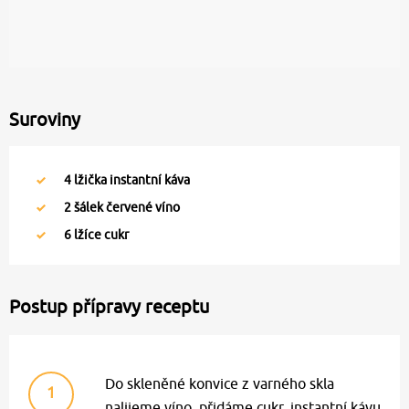
Suroviny
4
lžička instantní káva
2
šálek červené víno
6
lžíce cukr
Postup přípravy receptu
Do skleněné konvice z varného skla
1
nalijeme víno, přidáme cukr, instantní kávu