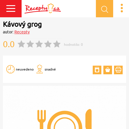
Přihlásit se
Kávový grog
autor:
Recepty
0.0
hodnotilo:
0
neuvedeno
snadné