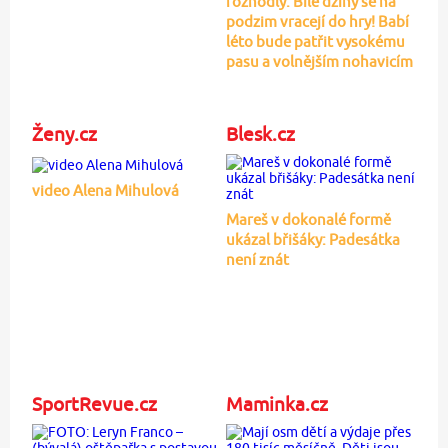
rozhodly: Bílé džíny se na
podzim vracejí do hry! Babí
léto bude patřit vysokému
pasu a volnějším nohavicím
Ženy.cz
Blesk.cz
video Alena Mihulová
Mareš v dokonalé formě
ukázal břišáky: Padesátka
není znát
SportRevue.cz
Maminka.cz