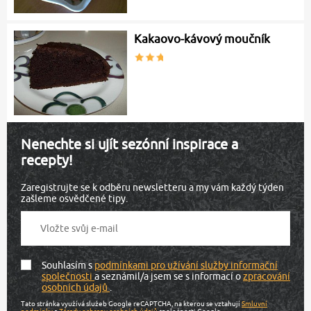
Kakaovo-kávový moučník
Nenechte si ujít sezónní inspirace a
recepty!
Zaregistrujte se k odběru newsletteru a my vám každý týden
zašleme osvědčené tipy.
Souhlasím s
podmínkami pro užívání služby informační
společnosti
a seznámil/a jsem se s informací o
zpracování
osobních údajů
.
Tato stránka využívá služeb Google reCAPTCHA, na kterou se vztahují
Smluvní
podmínky
a
Zásady ochrany osobních údajů
společnosti Google.