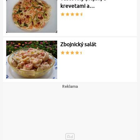
krevetami a…
Zbojnický salát