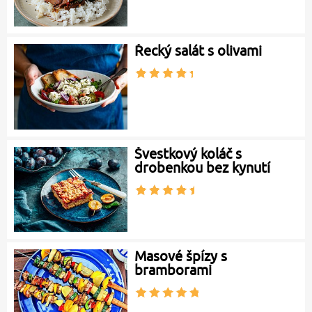
Řecký salát s olivami
Švestkový koláč s
drobenkou bez kynutí
Masové špízy s
bramborami