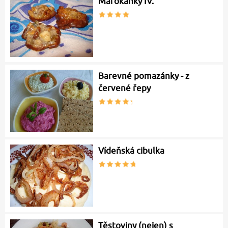
Marokánky IV.
Barevné pomazánky - z
červené řepy
Vídeňská cibulka
Těstoviny (nejen) s