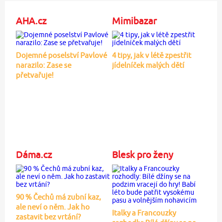
AHA.cz
Mimibazar
Dojemné poselství Pavlové
4 tipy, jak v létě zpestřit
narazilo: Zase se
jídelníček malých dětí
přetvařuje!
Dáma.cz
Blesk pro ženy
90 % Čechů má zubní kaz,
ale neví o něm. Jak ho
Italky a Francouzky
zastavit bez vrtání?