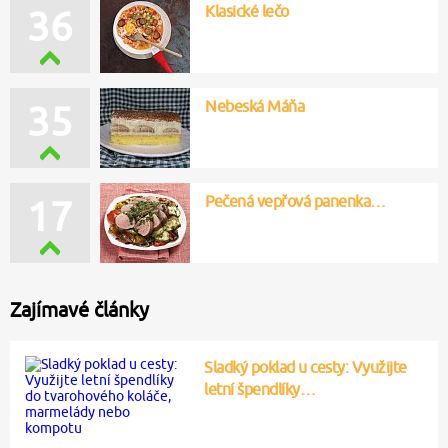
Klasické lečo
36
Nebeská Máňa
35
Pečená vepřová panenka…
17
Zajímavé články
Sladký poklad u cesty: Využijte
letní špendlíky…