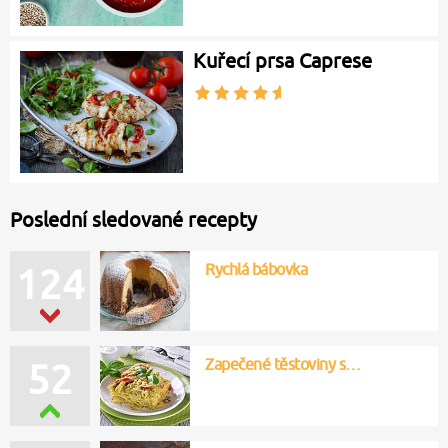
Kuřecí prsa Caprese
Poslední sledované recepty
Rychlá bábovka
124
Zapečené těstoviny s…
52