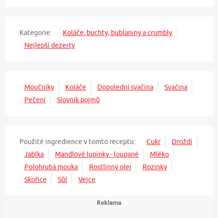
Kategorie:
Koláče, buchty, bublaniny a crumbly
Nejlepší dezerty
Moučníky
Koláče
Dopolední svačina
Svačina
Pečení
Slovník pojmů
Použité ingredience v tomto receptu:
Cukr
Droždí
Jablka
Mandlové lupínky - loupané
Mléko
Polohrubá mouka
Rostlinný olej
Rozinky
Skořice
Sůl
Vejce