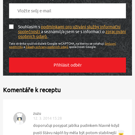
Souhlasím s
podmínkami pro užívání služby informační
společnosti
a seznámil/a jsem se s informací o
zpracování
osobních údajů
.
Tato stránka využívá služeb Google reCAPTCHA, na kterou se vztahují
Smluvní
podmínky
a
Zásady ochrany osobních údajů
společnosti Google.
Komentáře k receptu
zuzu
12. 3. 2014 15:28
doporučuji posypat jablka pudinkem hlavně když
pustí štávu náplň by měla být potom stabilnejší