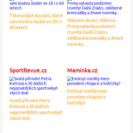
7 ikonických kousků, které
Televizní diváci, těšte se...
vám budou slušet ve 20 i v
Prima vytasila podzimní
60 letech
trumfy! Další Zrádci,
oblíbené kriminálky a žhavé
novinky...
SportRevue.cz
Maminka.cz
Existují rozdíly mezi
porodem chlapce a
Svatá přírodo! Petra
holčičky?
Kvitová a 30 dalších
nejprsatějších sportovkyň
všech dob