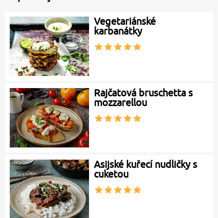
Vegetariánské
karbanátky
Rajčatová bruschetta s
mozzarellou
Asijské kuřecí nudličky s
cuketou