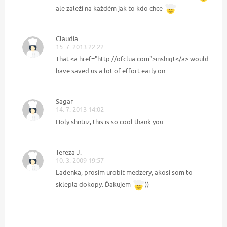
ale zaleží na každém jak to kdo chce
Claudia
15. 7. 2013 22:22
That <a href="http://ofclua.com">inshigt</a> would
have saved us a lot of effort early on.
Sagar
14. 7. 2013 14:02
Holy shntiiz, this is so cool thank you.
Tereza J.
10. 3. 2009 19:57
Ladenka, prosím urobiť medzery, akosi som to
sklepla dokopy. Ďakujem
))