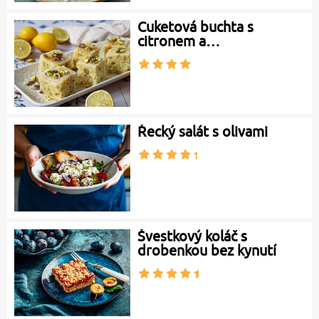
Cuketová buchta s
citronem a…
Řecký salát s olivami
Švestkový koláč s
drobenkou bez kynutí