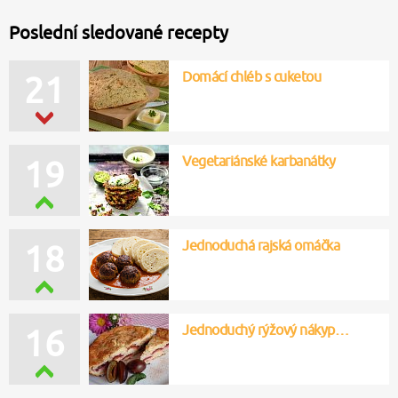
Poslední sledované recepty
Domácí chléb s cuketou
21
Vegetariánské karbanátky
19
Jednoduchá rajská omáčka
18
Jednoduchý rýžový nákyp…
16