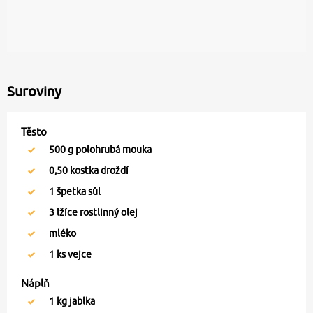
Suroviny
Těsto
500
g polohrubá mouka
0,50
kostka droždí
1
špetka sůl
3
lžíce rostlinný olej
mléko
1
ks vejce
Náplň
1
kg jablka