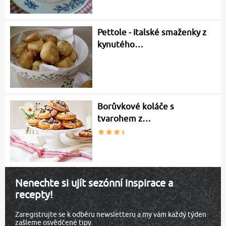
Pettole - italské smaženky z
kynutého…
Borůvkové koláče s
tvarohem z…
Nenechte si ujít sezónní inspirace a
recepty!
Zaregistrujte se k odběru newsletteru a my vám každý týden
zašleme osvědčené tipy.