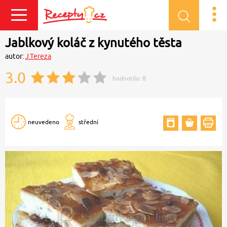
Přihlásit se
Jablkový koláč z kynutého těsta
autor:
J.Tereza
3.0
hodnotilo:
8
neuvedeno
střední