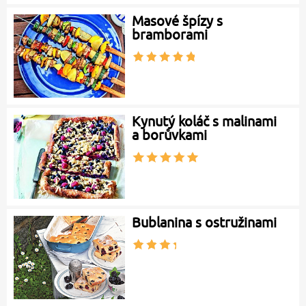
Masové špízy s
bramborami
Kynutý koláč s malinami
a borůvkami
Bublanina s ostružinami