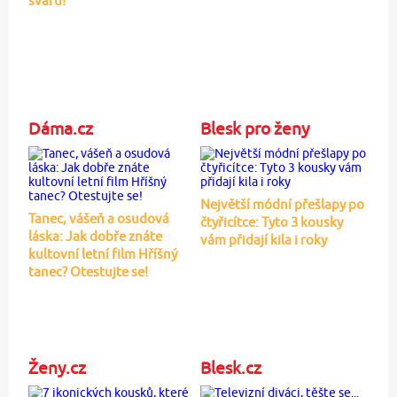
sváru!
Dáma.cz
Blesk pro ženy
Největší módní přešlapy po
Tanec, vášeň a osudová
čtyřicítce: Tyto 3 kousky
láska: Jak dobře znáte
vám přidají kila i roky
kultovní letní film Hříšný
tanec? Otestujte se!
Ženy.cz
Blesk.cz