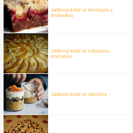
Jablkový koláč se švestkami a
drobenkou
Jablkový koláč se zakysanou
smetanou
Jablkový koláč ve skleničce