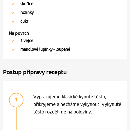
skořice
rozinky
cukr
Na povrch
1
vejce
mandlové lupínky - loupané
Postup přípravy receptu
Vypracujeme klasické kynuté těsto,
1
přikryjeme a necháme vykynout. Vykynuté
těsto rozdělíme na poloviny.