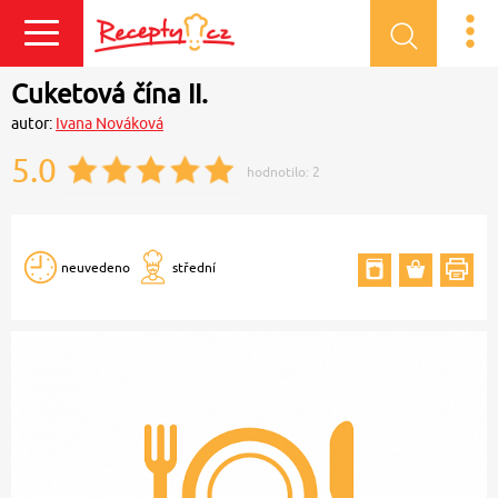
Přihlásit se
Cuketová čína II.
autor:
Ivana Nováková
5.0
hodnotilo:
2
neuvedeno
střední