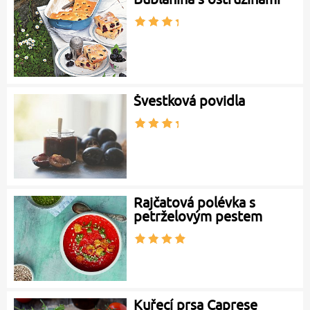
Švestková povidla
Rajčatová polévka s
petrželovým pestem
Kuřecí prsa Caprese