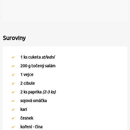
Suroviny
1
ks cuketa
střední
200
g točený salám
1
vejce
2
cibule
2
ks paprika
(2-3 ks)
sojová omáčka
kari
česnek
koření - čína