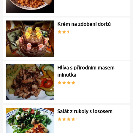
Krém na zdobení dortů
Hlíva s přírodním masem -
minutka
Salát z rukoly s lososem