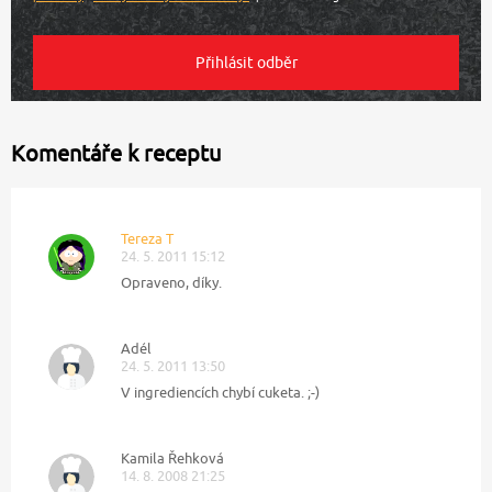
Komentáře k receptu
Tereza T
24. 5. 2011 15:12
Opraveno, díky.
Adél
24. 5. 2011 13:50
V ingrediencích chybí cuketa. ;-)
Kamila Řehková
14. 8. 2008 21:25