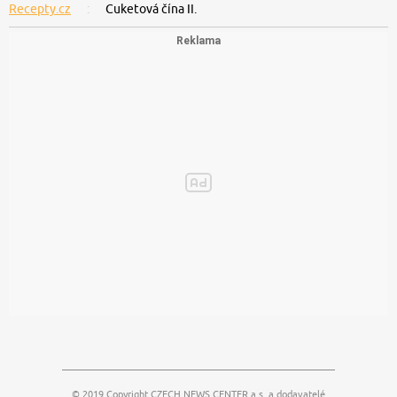
Recepty.cz
Cuketová čína II.
© 2019 Copyright
CZECH NEWS CENTER a.s.
a dodavatelé