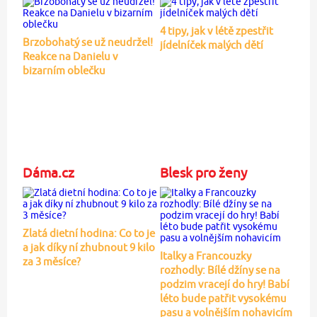
4 tipy, jak v létě zpestřit
Brzobohatý se už neudržel!
jídelníček malých dětí
Reakce na Danielu v
bizarním oblečku
Dáma.cz
Blesk pro ženy
Zlatá dietní hodina: Co to je
a jak díky ní zhubnout 9 kilo
Italky a Francouzky
za 3 měsíce?
rozhodly: Bílé džíny se na
podzim vracejí do hry! Babí
léto bude patřit vysokému
pasu a volnějším nohavicím