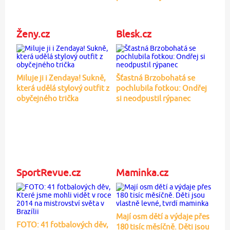
Ženy.cz
Blesk.cz
Miluje ji i Zendaya! Sukně,
Šťastná Brzobohatá se
která udělá stylový outfit z
pochlubila fotkou: Ondřej
obyčejného trička
si neodpustil rýpanec
SportRevue.cz
Maminka.cz
Mají osm dětí a výdaje přes
FOTO: 41 fotbalových děv,
180 tisíc měsíčně. Děti jsou