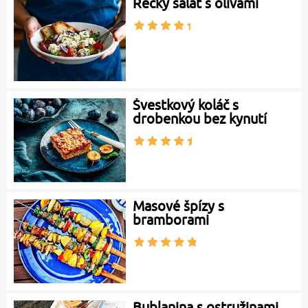
Řecký salát s olivami
Švestkový koláč s
drobenkou bez kynutí
Masové špízy s
bramborami
Bublanina s ostružinami