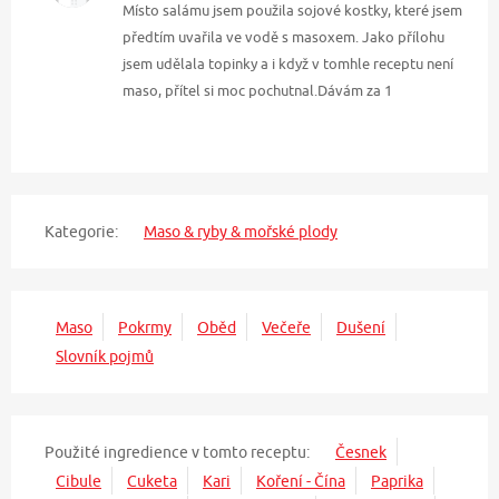
Místo salámu jsem použila sojové kostky, které jsem
předtím uvařila ve vodě s masoxem. Jako přílohu
jsem udělala topinky a i když v tomhle receptu není
maso, přítel si moc pochutnal.Dávám za 1
Kategorie:
Maso & ryby & mořské plody
Maso
Pokrmy
Oběd
Večeře
Dušení
Slovník pojmů
Použité ingredience v tomto receptu:
Česnek
Cibule
Cuketa
Kari
Koření - Čína
Paprika