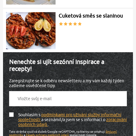
Cuketová směs se slaninou
Nenechte si ujít sezónní inspirace a
recepty!
Zaregistrujte se k odběru newsletteru a my vám každý týden
zašleme osvědčené tipy.
Souhlasím s
podmínkami pro užívání služby informační
společnosti
a seznámil/a jsem se s informací o
zpracování
osobních údajů
.
Tato stránka využívá služeb Google reCAPTCHA, na kterou se vztahují
Smluvní
podmínky
a
Zásady ochrany osobních údajů
společnosti Google.