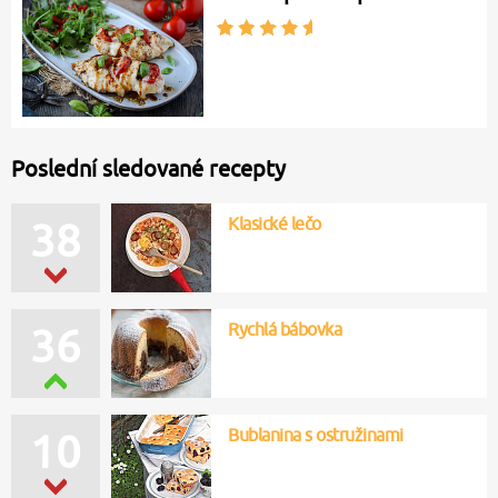
Poslední sledované recepty
Klasické lečo
38
Rychlá bábovka
36
Bublanina s ostružinami
10