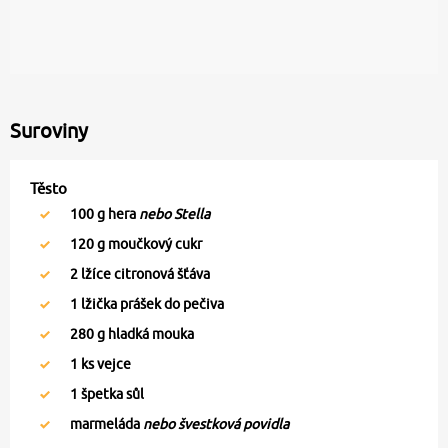
Suroviny
Těsto
100
g hera
nebo Stella
120
g moučkový cukr
2
lžíce citronová šťáva
1
lžička prášek do pečiva
280
g hladká mouka
1
ks vejce
1
špetka sůl
marmeláda
nebo švestková povidla