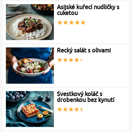
Asijské kuřecí nudličky s
cuketou
Řecký salát s olivami
Švestkový koláč s
drobenkou bez kynutí