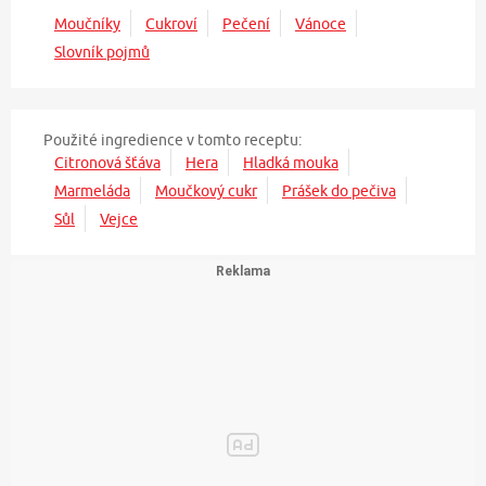
Moučníky
Cukroví
Pečení
Vánoce
Slovník pojmů
Použité ingredience v tomto receptu:
Citronová šťáva
Hera
Hladká mouka
Marmeláda
Moučkový cukr
Prášek do pečiva
Sůl
Vejce