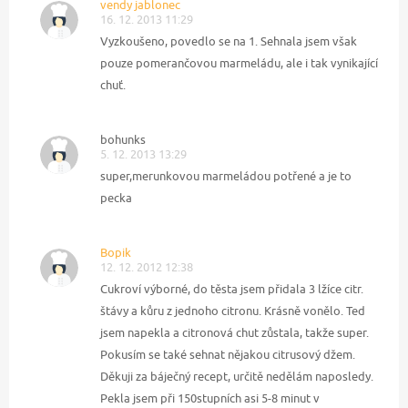
vendy jablonec
16. 12. 2013 11:29
Vyzkoušeno, povedlo se na 1. Sehnala jsem však
pouze pomerančovou marmeládu, ale i tak vynikající
chuť.
bohunks
5. 12. 2013 13:29
super,merunkovou marmeládou potřené a je to
pecka
Bopik
12. 12. 2012 12:38
Cukroví výborné, do těsta jsem přidala 3 lžíce citr.
štávy a kůru z jednoho citronu. Krásně vonělo. Ted
jsem napekla a citronová chut zůstala, takže super.
Pokusím se také sehnat nějakou citrusový džem.
Děkuji za báječný recept, určitě nedělám naposledy.
Pekla jsem při 150stupních asi 5-8 minut v