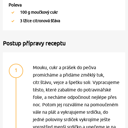
Poleva
100
g moučkový cukr
3
lžíce citronová šťáva
Postup přípravy receptu
Mouku, cukr a prášek do pečiva
1
promícháme a přidáme změklý tuk,
citr.štávu, vejce a špetku soli. Vypracujeme
těsto, které zabalíme do potravinářské
folie, a necháme odpočinout nejlépe přes
noc. Potom jej rozválíme na pomoučeném
vále na plát a vykrajujeme srdíčka, do
jedné poloviny srdíček vykrojíme ješte
vprostřed menší srdíčko a upečeme je na