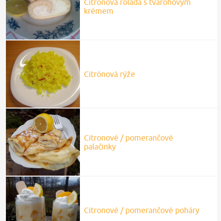
Citronová roláda s tvarohovým
krémem
Citrónová rýže
Citronové / pomerančové
palačinky
Citronové / pomerančové poháry