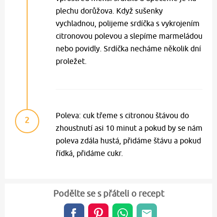
plechu dorůžova. Když sušenky
vychladnou, polijeme srdíčka s vykrojením
citronovou polevou a slepíme marmeládou
nebo povidly. Srdíčka necháme několik dní
proležet.
Poleva: cuk třeme s citronou štávou do
2
zhoustnutí asi 10 minut a pokud by se nám
poleva zdála hustá, přidáme štávu a pokud
řídká, přidáme cukr.
Podělte se s přáteli o recept