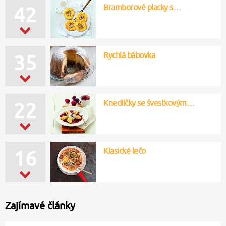
Bramborové placky s…
42
Rychlá bábovka
35
Knedlíčky se švestkovým…
22
Klasické lečo
16
Zajímavé články