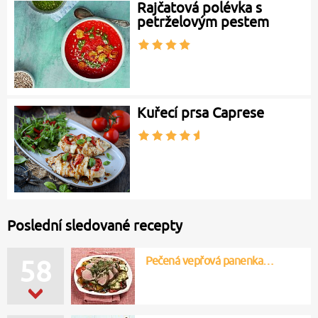
Rajčatová polévka s
petrželovým pestem
Kuřecí prsa Caprese
Poslední sledované recepty
Pečená vepřová panenka…
58