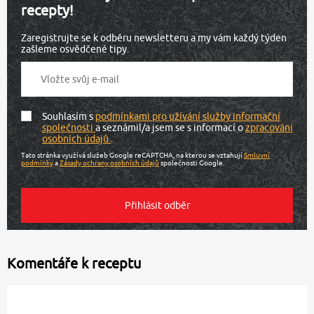
recepty!
Zaregistrujte se k odběru newsletteru a my vám každý týden
zašleme osvědčené tipy.
Souhlasím s
podmínkami pro užívání služby informační
společnosti
a seznámil/a jsem se s informací o
zpracování
osobních údajů
.
Tato stránka využívá služeb Google reCAPTCHA, na kterou se vztahují
Smluvní
podmínky
a
Zásady ochrany osobních údajů
společnosti Google.
Komentáře k receptu