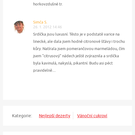
horkovzdušné tr.
Simča S.
26. 1. 2012 14:46
Srdíčka jsou luxusní. Těsto je v podstatě varice na
linecké, ale dala jsem hodně citronové šťávy i trochu
kůry. Natírala jsem pomerančovou marmeládou, čím
jsem "citrusový" nádech ještě zvýraznila a srdíčka
byla kavinulá, nakyslá, pikantní. Budu asi péct
pravidelně....
Kategorie:
Nejlepší dezerty
Vánoční cukroví