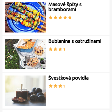
Masové špízy s
bramborami
Bublanina s ostružinami
Švestková povidla