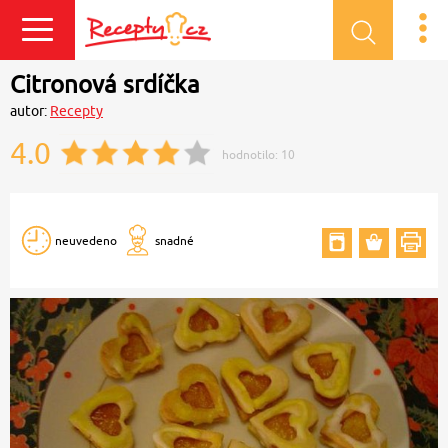
Přihlásit se
Citronová srdíčka
autor:
Recepty
4.0
hodnotilo:
10
neuvedeno
snadné