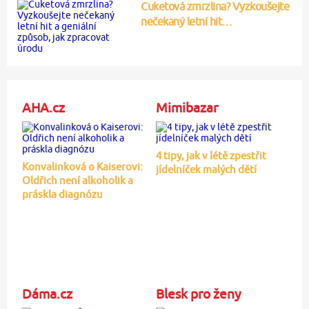
Cuketová zmrzlina? Vyzkoušejte
nečekaný letní hit…
AHA.cz
Mimibazar
4 tipy, jak v létě zpestřit
Konvalinková o Kaiserovi:
jídelníček malých dětí
Oldřich není alkoholik a
práskla diagnózu
Dáma.cz
Blesk pro ženy