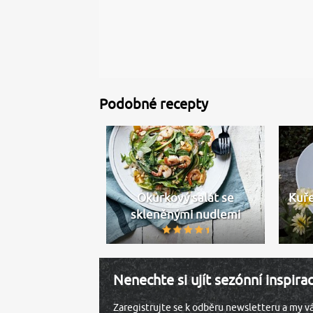
Podobné recepty
Okurkový salát se
Kuře
skleněnými nudlemi
Nenechte si ujít sezónní inspira
Zaregistrujte se k odběru newsletteru a my 