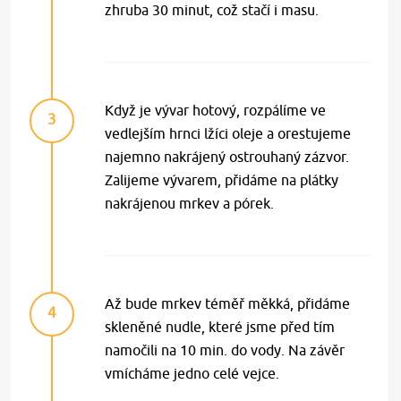
zhruba 30 minut, což stačí i masu.
Když je vývar hotový, rozpálíme ve
3
vedlejším hrnci lžíci oleje a orestujeme
najemno nakrájený ostrouhaný zázvor.
Zalijeme vývarem, přidáme na plátky
nakrájenou mrkev a pórek.
Až bude mrkev téměř měkká, přidáme
4
skleněné nudle, které jsme před tím
namočili na 10 min. do vody. Na závěr
vmícháme jedno celé vejce.