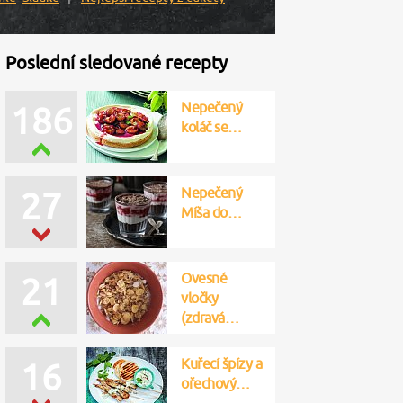
Poslední sledované recepty
Nepečený
185
koláč se…
Nepečený
25
Míša do…
Ovesné
22
vločky
(zdravá…
Kuřecí špízy a
17
ořechový…