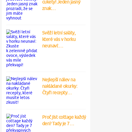
cukety! Jeden jasný
znak…
Svěží letní saláty,
které vás v horku
neunaví:…
Nejlepší nálev na
nakládané okurky:
Čtyři recepty…
Proč jíst cottage každý
den? Tady je 7…