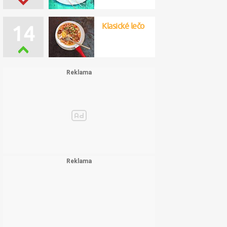
Klasické lečo
12