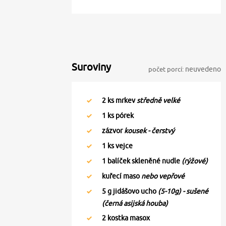
Suroviny
počet porcí:
neuvedeno
2
ks mrkev
středně velké
1
ks pórek
zázvor
kousek - čerstvý
1
ks vejce
1
balíček skleněné nudle
(rýžové)
kuřecí maso
nebo vepřové
5
g jidášovo ucho
(5-10g) - sušené
(černá asijská houba)
2
kostka masox