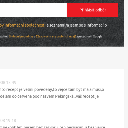
by informační společnosti
a seznámil/a jsem se s informací o
ztahují
Smluvní podmínky
a
Zásady ochrany osobních údajů
společnosti Google.
008 13:49
ento recept je velmi povedený,to vejce tam být má a musí,o
 dělám do červena pod názvem Pekingská...váš recept je
008 19:18
nekolik let, ovsem bez zazvoru, ten nesnasim, a bez vejce.