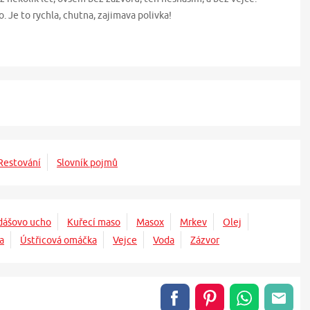
 Je to rychla, chutna, zajimava polivka!
Restování
Slovník pojmů
dášovo ucho
Kuřecí maso
Masox
Mrkev
Olej
a
Ústřicová omáčka
Vejce
Voda
Zázvor