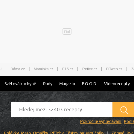
|
|
|
|
|
|
!
Dáma.cz
Maminka.cz
E15.cz
Reflex.cz
FITweb.cz
Ž
Světová kuchyně
Rady
Magazín
F.O.O.D.
Videorecepty
Pokročilé vyhledávání
Podle
Polévky
Maso
Omáčky
Přílohy
Těstoviny
Moučníky
Zdravé
Ryc