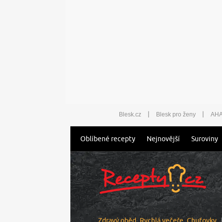
|
|
Blesk.cz
Blesk pro ženy
AHA
Oblíbené recepty
Nejnovější
Suroviny
Zdravý oběd
Rychlá večeře
Chuťovky