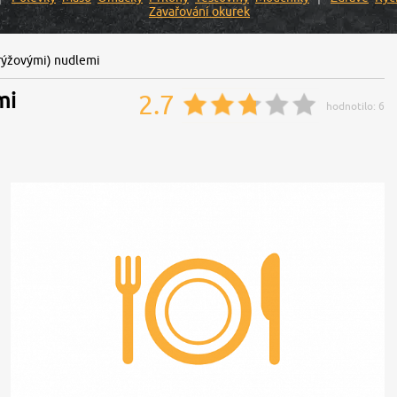
Zavařování okurek
(rýžovými) nudlemi
mi
2.7
hodnotilo:
6