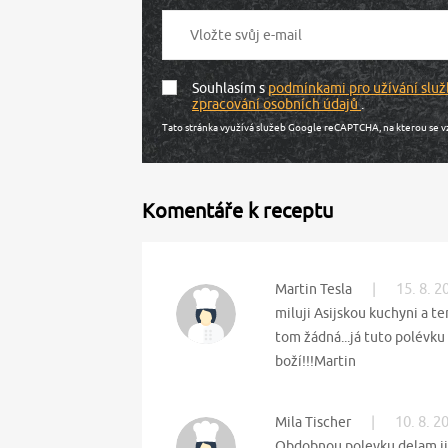
Souhlasím s
podmínkami pro užívání služ
zpracování osobních údajů
.
Tato stránka využívá služeb Google reCAPTCHA, na kterou se v
Komentáře k receptu
|
15. 8. 2
Martin Tesla
miluji Asijskou kuchyni a t
tom žádná...já tuto polévku
boží!!!Martin
|
10. 8. 2
Mila Tischer
Obdobnou polevku delam jiz 