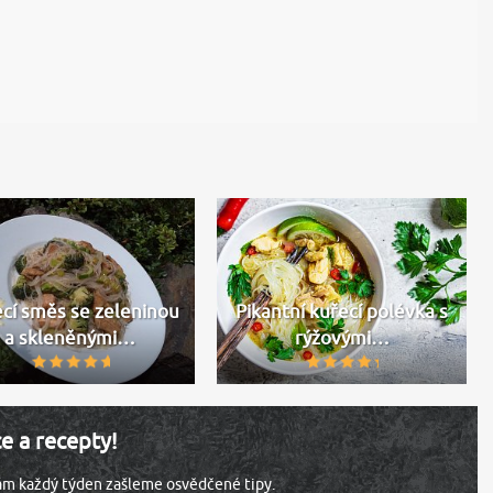
cí směs se zeleninou
Pikantní kuřecí polévka s
a skleněnými…
rýžovými…
ce a recepty!
vám každý týden zašleme osvědčené tipy.