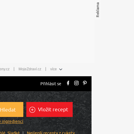
|
|
eny.cz
MojeZdraví.cz
více
Přihlásit se
Vložit recept
Hledat
 ingrediencí
hlé
Sladké
Nejlepší recepty z cukety