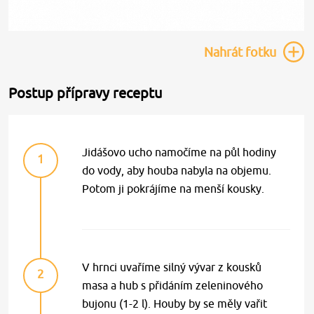
Nahrát
fotku
Postup přípravy receptu
Jidášovo ucho namočíme na půl hodiny
1
do vody, aby houba nabyla na objemu.
Potom ji pokrájíme na menší kousky.
V hrnci uvaříme silný vývar z kousků
2
masa a hub s přidáním zeleninového
bujonu (1-2 l). Houby by se měly vařit