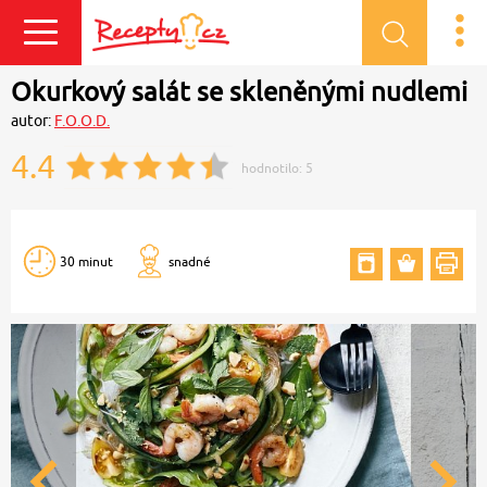
Přihlásit se
Okurkový salát se skleněnými nudlemi
autor:
F.O.O.D.
4.4
hodnotilo:
5
30 minut
snadné