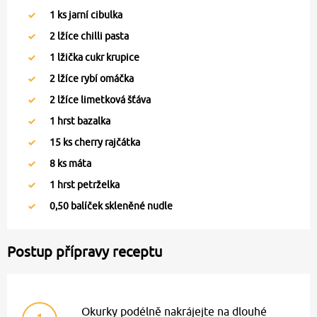
1
ks jarní cibulka
2
lžíce chilli pasta
1
lžička cukr krupice
2
lžíce rybí omáčka
2
lžíce limetková šťáva
1
hrst bazalka
15
ks cherry rajčátka
8
ks máta
1
hrst petrželka
0,50
balíček skleněné nudle
Postup přípravy receptu
Okurky podélně nakrájejte na dlouhé