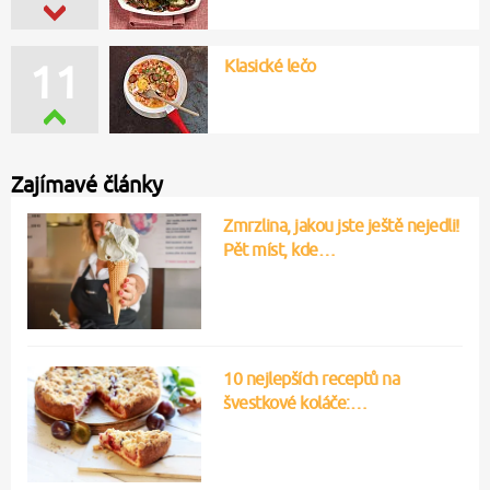
Klasické lečo
11
Zajímavé články
Zmrzlina, jakou jste ještě nejedli!
Pět míst, kde…
10 nejlepších receptů na
švestkové koláče:…