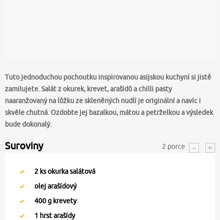
Tuto jednoduchou pochoutku inspirovanou asijskou kuchyní si jistě
zamilujete. Salát z okurek, krevet, arašídů a chilli pasty
naaranžovaný na lůžku ze skleněných nudlí je originální a navíc i
skvěle chutná. Ozdobte jej bazalkou, mátou a petrželkou a výsledek
bude dokonalý.
Suroviny
2
porce
2
ks okurka salátová
olej arašídový
400
g krevety
1
hrst arašídy