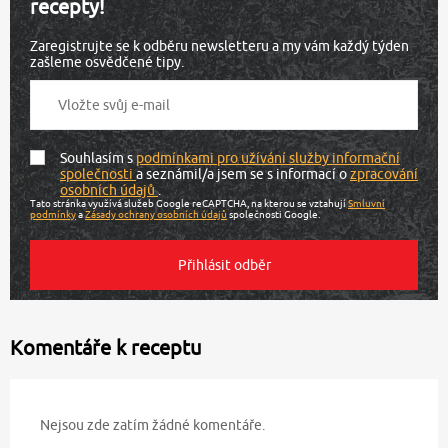
recepty!
Zaregistrujte se k odběru newsletteru a my vám každý týden
zašleme osvědčené tipy.
Souhlasím s
podmínkami pro užívání služby informační
společnosti
a seznámil/a jsem se s informací o
zpracování
osobních údajů
.
Tato stránka využívá služeb Google reCAPTCHA, na kterou se vztahují
Smluvní
podmínky
a
Zásady ochrany osobních údajů
společnosti Google.
Komentáře k receptu
Nejsou zde zatím žádné komentáře.