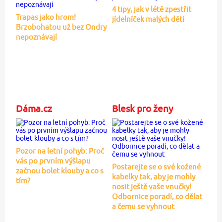
4 tipy, jak v létě zpestřit
Trapas jako hrom!
jídelníček malých dětí
Brzobohatou už bez Ondry
nepoznávají
Dáma.cz
Blesk pro ženy
Pozor na letní pohyb: Proč
vás po prvním výšlapu
Postarejte se o své kožené
začnou bolet klouby a co s
kabelky tak, aby je mohly
tím?
nosit ještě vaše vnučky!
Odbornice poradí, co dělat
a čemu se vyhnout