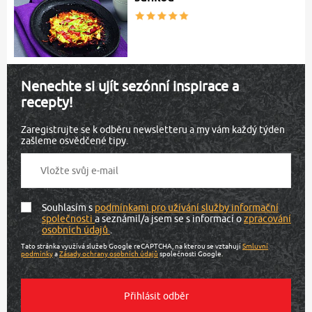
Nenechte si ujít sezónní inspirace a
recepty!
Zaregistrujte se k odběru newsletteru a my vám každý týden
zašleme osvědčené tipy.
Souhlasím s
podmínkami pro užívání služby informační
společnosti
a seznámil/a jsem se s informací o
zpracování
osobních údajů
.
Tato stránka využívá služeb Google reCAPTCHA, na kterou se vztahují
Smluvní
podmínky
a
Zásady ochrany osobních údajů
společnosti Google.