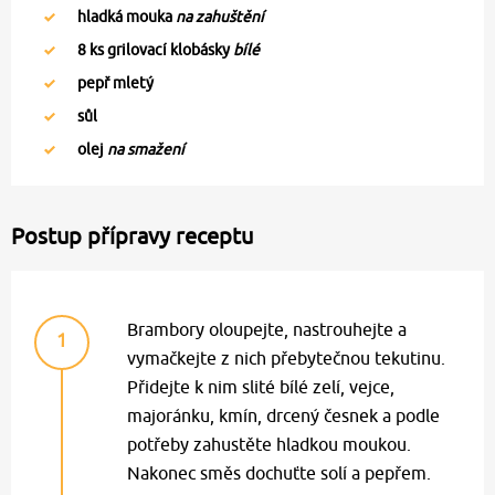
hladká mouka
na zahuštění
8
ks grilovací klobásky
bílé
pepř mletý
sůl
olej
na smažení
Postup přípravy receptu
Brambory oloupejte, nastrouhejte a
1
vymačkejte z nich přebytečnou tekutinu.
Přidejte k nim slité bílé zelí, vejce,
majoránku, kmín, drcený česnek a podle
potřeby zahustěte hladkou moukou.
Nakonec směs dochuťte solí a pepřem.