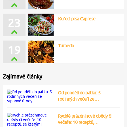
Kuřecí prsa Caprese
23
Turnedo
19
Zajímavé články
Od pondělí do pátku: 5
rodinných večeří ze…
Rychlé prázdninové obědy či
večeře: 10 receptů,…