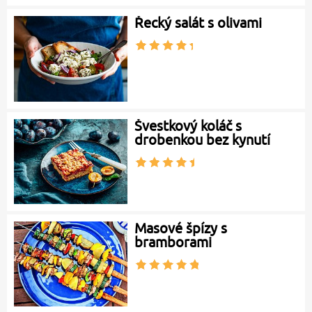
Řecký salát s olivami
Švestkový koláč s
drobenkou bez kynutí
Masové špízy s
bramborami