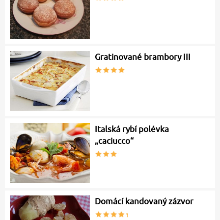
Gratinované brambory III
Italská rybí polévka
„caciucco“
Domácí kandovaný zázvor