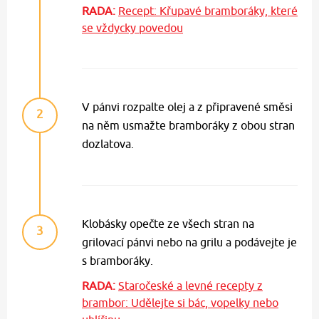
RADA:
Recept: Křupavé bramboráky, které
se vždycky povedou
V pánvi rozpalte olej a z připravené směsi
2
na něm usmažte bramboráky z obou stran
dozlatova.
Klobásky opečte ze všech stran na
3
grilovací pánvi nebo na grilu a podávejte je
s bramboráky.
RADA:
Staročeské a levné recepty z
brambor: Udělejte si bác, vopelky nebo