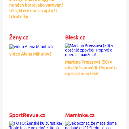
nohách berte jako varování
těla, které dnes trápí už i
třicátníky
Ženy.cz
Blesk.cz
video Alena Mihulová
Martina Preissová (50) v
obsáhlé zpovědi: Poprvé o
operaci manžela!
SportRevue.cz
Maminka.cz