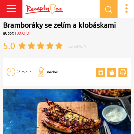
Přihlásit se
Bramboráky se zelím a klobáskami
autor:
F.O.O.D.
5.0
hodnotilo:
1
25 minut
snadné