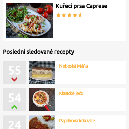
Kuřecí prsa Caprese
Poslední sledované recepty
Nebeská Máňa
55
Klasické lečo
54
Papriková krkovice
24