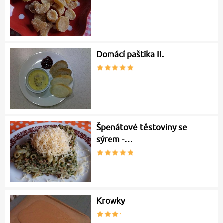
Domácí paštika II.
Špenátové těstoviny se
sýrem -…
Krowky