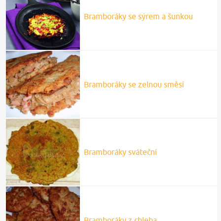
Bramboráky se sýrem a šunkou
Bramboráky se zelnou směsí
Bramboráky sváteční
Bramboráky z chleba