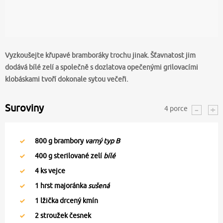
Vyzkoušejte křupavé bramboráky trochu jinak. Šťavnatost jim
dodává bílé zelí a společně s dozlatova opečenými grilovacími
klobáskami tvoří dokonale sytou večeři.
Suroviny
4
porce
800
g brambory
varný typ B
400
g sterilované zelí
bílé
4
ks vejce
1
hrst majoránka
sušená
1
lžička drcený kmín
2
stroužek česnek