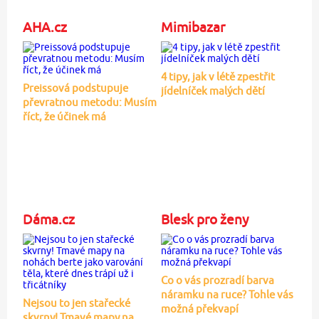
AHA.cz
Mimibazar
4 tipy, jak v létě zpestřit
Preissová podstupuje
jídelníček malých dětí
převratnou metodu: Musím
říct, že účinek má
Dáma.cz
Blesk pro ženy
Co o vás prozradí barva
náramku na ruce? Tohle vás
Nejsou to jen stařecké
možná překvapí
skvrny! Tmavé mapy na