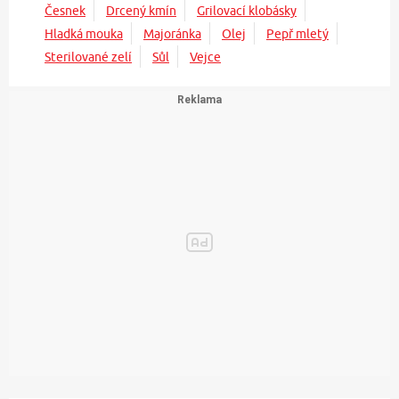
Česnek
Drcený kmín
Grilovací klobásky
Hladká mouka
Majoránka
Olej
Pepř mletý
Sterilované zelí
Sůl
Vejce