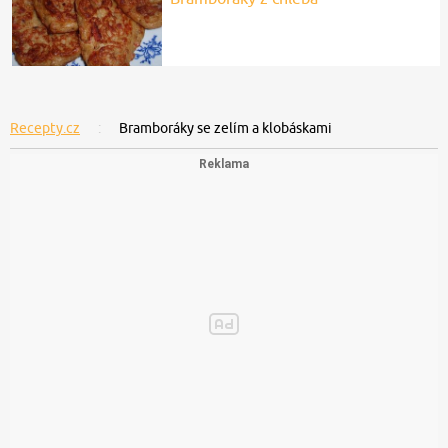
Recepty.cz
Bramboráky se zelím a klobáskami