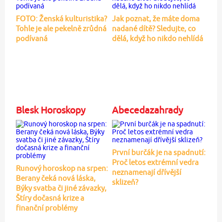
FOTO: Ženská kulturistika?
Jak poznat, že máte doma
Tohle je ale pekelně zrůdná
nadané dítě? Sledujte, co
podívaná
dělá, když ho nikdo nehlídá
Blesk Horoskopy
Abecedazahrady
První burčák je na spadnutí:
Proč letos extrémní vedra
Runový horoskop na srpen:
neznamenají dřívější
Berany čeká nová láska,
sklizeň?
Býky svatba či jiné závazky,
Štíry dočasná krize a
finanční problémy