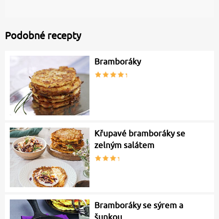
Podobné recepty
Bramboráky
Křupavé bramboráky se
zelným salátem
Bramboráky se sýrem a
šunkou