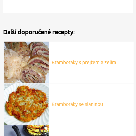
Další doporučené recepty:
Bramboráky s prejtem a zelím
Bramboráky se slaninou