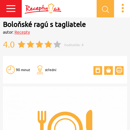
Přihlásit se
Boloňské ragú s tagliatele
autor:
Recepty
4.0
hodnotilo:
4
90 minut
střední