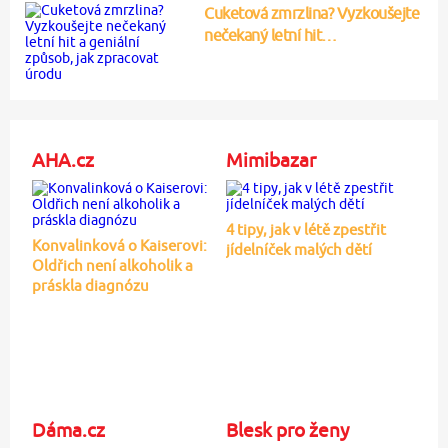
Cuketová zmrzlina? Vyzkoušejte
nečekaný letní hit…
AHA.cz
Mimibazar
4 tipy, jak v létě zpestřit
Konvalinková o Kaiserovi:
jídelníček malých dětí
Oldřich není alkoholik a
práskla diagnózu
Dáma.cz
Blesk pro ženy