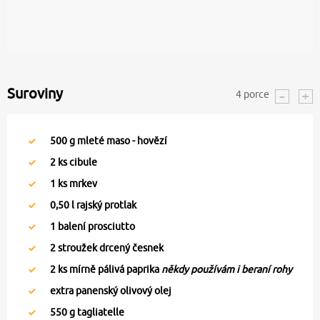
Suroviny
4
porce
500
g mleté maso - hovězí
2
ks cibule
1
ks mrkev
0,50
l rajský protlak
1
balení prosciutto
2
stroužek drcený česnek
2
ks mírně pálivá paprika
někdy používám i beraní rohy
extra panenský olivový olej
550
g tagliatelle