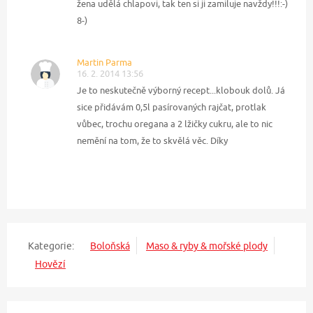
žena udělá chlapovi, tak ten si ji zamiluje navždy!!!:-)
8-)
Martin Parma
16. 2. 2014 13:56
Je to neskutečně výborný recept...klobouk dolů. Já
sice přidávám 0,5l pasírovaných rajčat, protlak
vůbec, trochu oregana a 2 lžičky cukru, ale to nic
nemění na tom, že to skvělá věc. Díky
Kategorie:
Boloňská
Maso & ryby & mořské plody
Hovězí