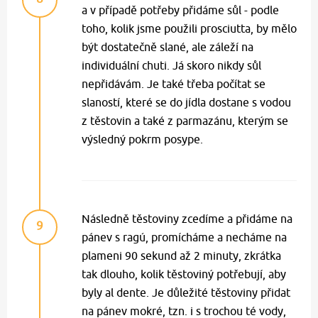
a v případě potřeby přidáme sůl - podle
toho, kolik jsme použili prosciutta, by mělo
být dostatečně slané, ale záleží na
individuální chuti. Já skoro nikdy sůl
nepřidávám. Je také třeba počítat se
slaností, které se do jídla dostane s vodou
z těstovin a také z parmazánu, kterým se
výsledný pokrm posype.
Následně těstoviny zcedíme a přidáme na
9
pánev s ragú, promícháme a necháme na
plameni 90 sekund až 2 minuty, zkrátka
tak dlouho, kolik těstoviný potřebují, aby
byly al dente. Je důležité těstoviny přidat
na pánev mokré, tzn. i s trochou té vody,