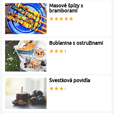
Masové špízy s
bramborami
Bublanina s ostružinami
Švestková povidla