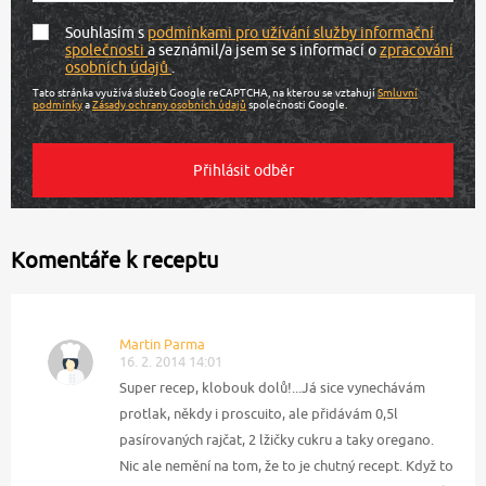
Souhlasím s
podmínkami pro užívání služby informační
společnosti
a seznámil/a jsem se s informací o
zpracování
osobních údajů
.
Tato stránka využívá služeb Google reCAPTCHA, na kterou se vztahují
Smluvní
podmínky
a
Zásady ochrany osobních údajů
společnosti Google.
Komentáře k receptu
Martin Parma
16. 2. 2014 14:01
Super recep, klobouk dolů!...Já sice vynechávám
protlak, někdy i proscuito, ale přidávám 0,5l
pasírovaných rajčat, 2 lžičky cukru a taky oregano.
Nic ale nemění na tom, že to je chutný recept. Když to