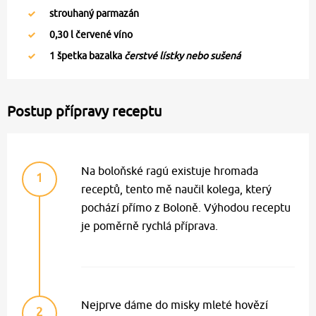
strouhaný parmazán
0,30
l červené víno
1
špetka bazalka
čerstvé lístky nebo sušená
Postup přípravy receptu
Na boloňské ragú existuje hromada
1
receptů, tento mě naučil kolega, který
pochází přímo z Boloně. Výhodou receptu
je poměrně rychlá příprava.
Nejprve dáme do misky mleté hovězí
2