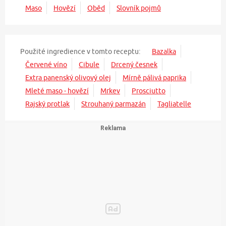
Maso
Hovězí
Oběd
Slovník pojmů
Použité ingredience v tomto receptu:
Bazalka
Červené víno
Cibule
Drcený česnek
Extra panenský olivový olej
Mírně pálivá paprika
Mleté maso - hovězí
Mrkev
Prosciutto
Rajský protlak
Strouhaný parmazán
Tagliatelle