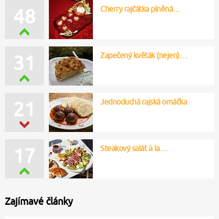
Cherry rajčátka plněná…
50
Zapečený květák (nejen)…
32
Jednoduchá rajská omáčka
23
Steakový salát à la…
16
Zajímavé články