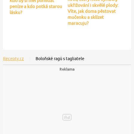
Kdo by si měl pohlídat
ukřižování i skvělé plody:
peníze a kdo potká starou
Víte, jak doma pěstovat
lásku?
mučenku a sklízet
maracuju?
Recepty.cz
Boloňské ragú s tagliatele