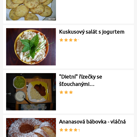
Kuskusový salát s jogurtem
"Dietní" řízečky se
šťouchanými…
Ananasová bábovka - vláčná