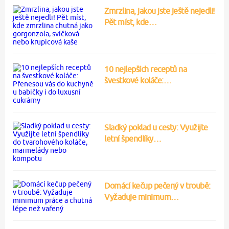
Zmrzlina, jakou jste ještě nejedli!
Pět míst, kde…
10 nejlepších receptů na
švestkové koláče:…
Sladký poklad u cesty: Využijte
letní špendlíky…
Domácí kečup pečený v troubě:
Vyžaduje minimum…