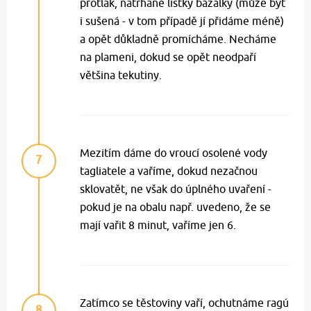
protlak, natrhané lístky bazalky (může být
i sušená - v tom případě jí přidáme méně)
a opět důkladně promícháme. Necháme
na plameni, dokud se opět neodpaří
většina tekutiny.
Mezitím dáme do vroucí osolené vody
7
tagliatele a vaříme, dokud nezačnou
sklovatět, ne však do úplného uvaření -
pokud je na obalu např. uvedeno, že se
mají vařit 8 minut, vaříme jen 6.
Zatímco se těstoviny vaří, ochutnáme ragú
8