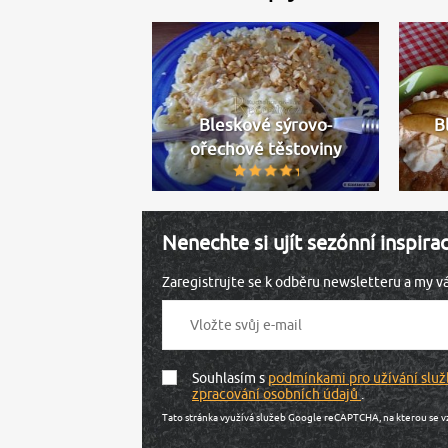
Bleskové sýrovo-
B
ořechové těstoviny
Nenechte si ujít sezónní inspira
Zaregistrujte se k odběru newsletteru a my 
Souhlasím s
podmínkami pro užívání služ
zpracování osobních údajů
.
Tato stránka využívá služeb Google reCAPTCHA, na kterou se v