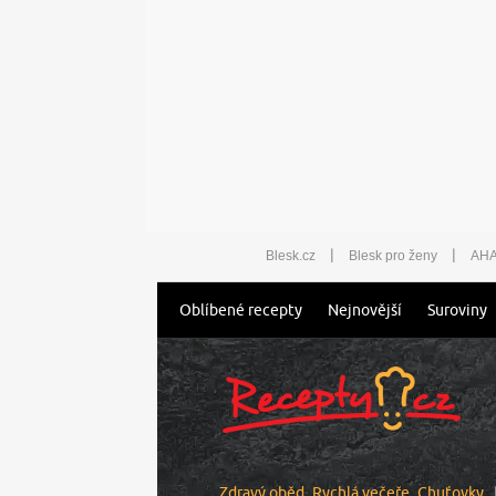
|
|
Blesk.cz
Blesk pro ženy
AHA
Oblíbené recepty
Nejnovější
Suroviny
Zdravý oběd
Rychlá večeře
Chuťovky