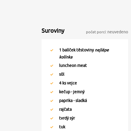
Suroviny
počet porcí:
neuvedeno
1
balíček těstoviny
nejlépe
kolínka
luncheon meat
sůl
4
ks vejce
kečup - jemný
paprika - sladká
rajčata
tvrdý sýr
tuk