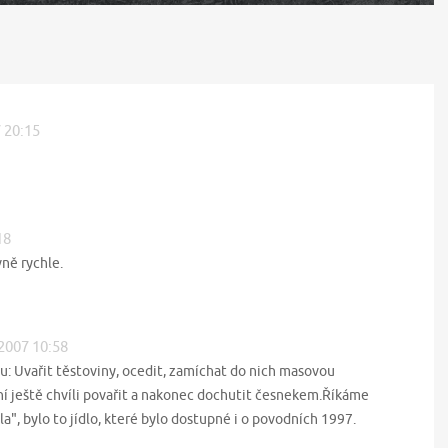
7 20:15
18
vně rychle.
 2007 10:58
tu: Uvařit těstoviny, ocedit, zamíchat do nich masovou
ní ještě chvíli povařit a nakonec dochutit česnekem.Říkáme
, bylo to jídlo, které bylo dostupné i o povodních 1997.