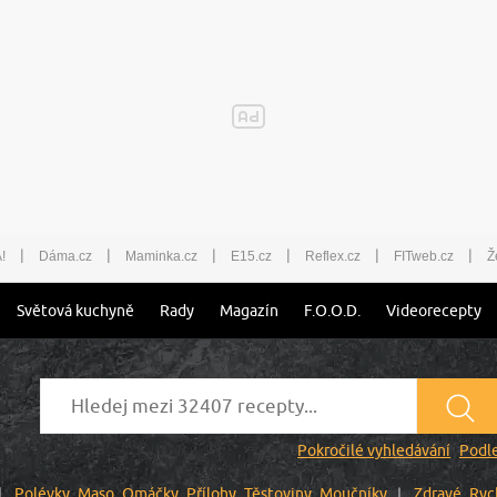
|
|
|
|
|
|
!
Dáma.cz
Maminka.cz
E15.cz
Reflex.cz
FITweb.cz
Ž
Světová kuchyně
Rady
Magazín
F.O.O.D.
Videorecepty
Pokročilé vyhledávání
Podle
Polévky
Maso
Omáčky
Přílohy
Těstoviny
Moučníky
Zdravé
Ryc