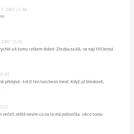
 7. 2007 21:48
!!!
. 2007 13:05
 rychlé a k tomu celkem dobré. Zhruba za 60,- se nají tříčlenná
01:07
ě přebývá - totiž ten luncheon meat. Když už bleskově,
.
20:23
m večeři.Ještě nevím co na to má polovička...něco tomu