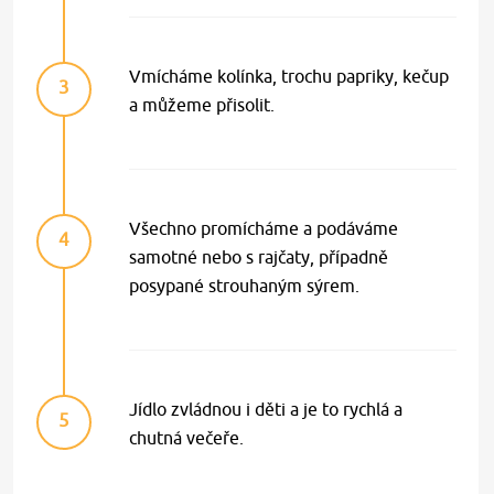
Vmícháme kolínka, trochu papriky, kečup
3
a můžeme přisolit.
Všechno promícháme a podáváme
4
samotné nebo s rajčaty, případně
posypané strouhaným sýrem.
Jídlo zvládnou i děti a je to rychlá a
5
chutná večeře.