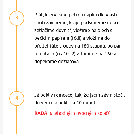
Plát, který jsme potřeli náplní dle vlastní
3
chuti zavineme, kraje podsuneme nebo
zatlačíme dovnitř, vložíme na plech s
pečícím papírem (fólií) a vložíme do
předehřáté trouby na 180 stupňů, po pár
minutách (cca10 -2) ztlumíme na 160 a
dopékáme dozlatova.
Já pekl v remosce, tak, že jsem závin stočil
4
do věnce a pekl cca 40 minut.
RADA:
6 lahodných ovocných koláčů