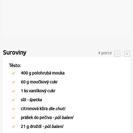
Suroviny
4
porce
Těsto:
400
g polohrubá mouka
60
g moučkový cukr
1
ks vanilkový cukr
sůl
- špetka
citronová kůra
dle chuti
prášek do pečiva
- půl balení
21
g droždí
- půl balení