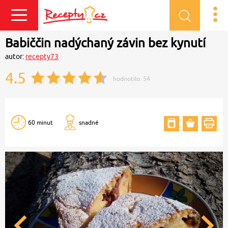
Přihlásit se
Babiččin nadýchaný závin bez kynutí
autor:
recepty73
4.5
hodnotilo:
54
60 minut
snadné