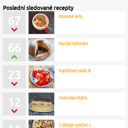
Poslední sledované recepty
Klasické lečo
67
Rychlá bábovka
66
Rajčatový salát III.
23
Nebeská Máňa
12
Cottage quiche s…