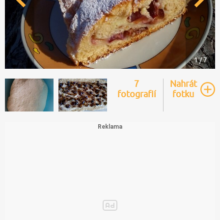
1 / 7
7
Nahrát
fotografií
fotku