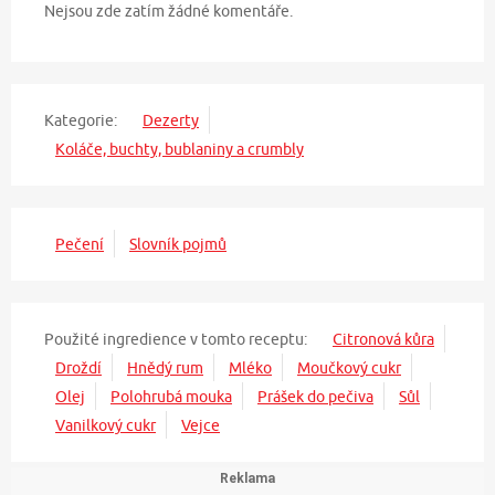
Nejsou zde zatím žádné komentáře.
Kategorie:
Dezerty
Koláče, buchty, bublaniny a crumbly
Pečení
Slovník pojmů
Použité ingredience v tomto receptu:
Citronová kůra
Droždí
Hnědý rum
Mléko
Moučkový cukr
Olej
Polohrubá mouka
Prášek do pečiva
Sůl
Vanilkový cukr
Vejce