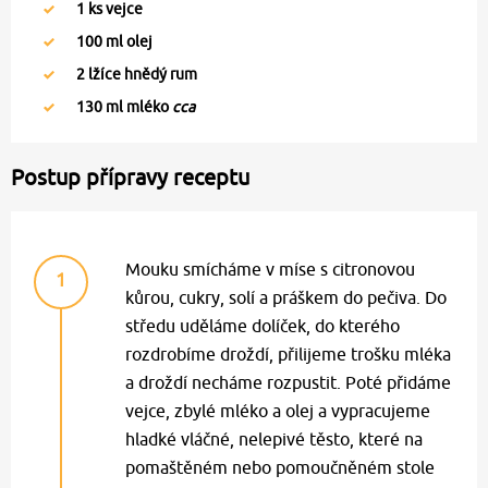
1
ks vejce
100
ml olej
2
lžíce hnědý rum
130
ml mléko
cca
Postup přípravy receptu
Mouku smícháme v míse s citronovou
1
kůrou, cukry, solí a práškem do pečiva. Do
středu uděláme dolíček, do kterého
rozdrobíme droždí, přilijeme trošku mléka
a droždí necháme rozpustit. Poté přidáme
vejce, zbylé mléko a olej a vypracujeme
hladké vláčné, nelepivé těsto, které na
pomaštěném nebo pomoučněném stole