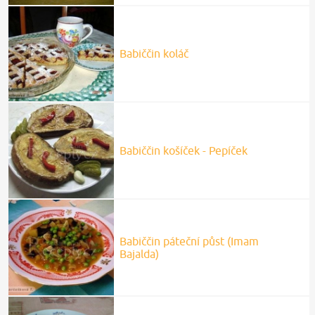
Babiččin koláč
Babiččin košíček - Pepíček
Babiččin páteční půst (Imam
Bajalda)