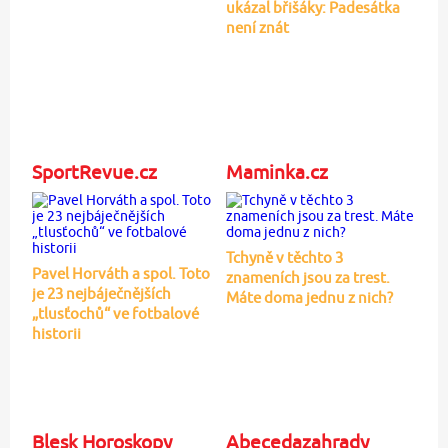
ukázal břišáky: Padesátka
není znát
SportRevue.cz
Maminka.cz
Tchyně v těchto 3
Pavel Horváth a spol. Toto
znameních jsou za trest.
je 23 nejbáječnějších
Máte doma jednu z nich?
„tlusťochů“ ve fotbalové
historii
Blesk Horoskopy
Abecedazahrady