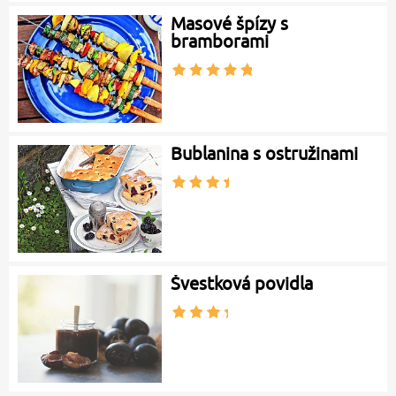
Masové špízy s
bramborami
Bublanina s ostružinami
Švestková povidla