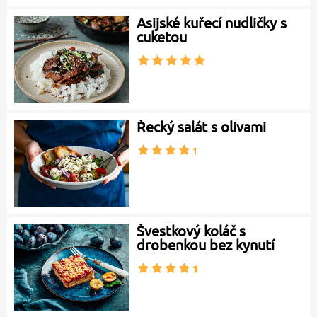
Asijské kuřecí nudličky s
cuketou
Řecký salát s olivami
Švestkový koláč s
drobenkou bez kynutí