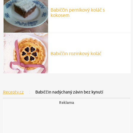
Babiččin perníkový koláč s
kokosem
Babiččin rozinkový koláč
Recepty.cz
Babiččin nadýchaný závin bez kynutí