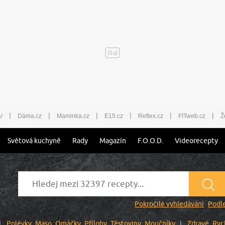
|
|
|
|
|
|
!
Dáma.cz
Maminka.cz
E15.cz
Reflex.cz
FITweb.cz
Ž
Světová kuchyně
Rady
Magazín
F.O.O.D.
Videorecepty
Pokročilé vyhledávání
Podle
Polévky
Maso
Omáčky
Přílohy
Těstoviny
Moučníky
Zdravé
Ryc