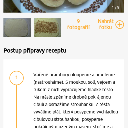
1 / 9
9
Nahrát
fotografií
fotku
Postup přípravy receptu
Vařené brambory oloupeme a umeleme
1
(nastrouháme). S moukou, solí, vejcem a
tukem z nich vypracujeme hladké těsto.
Na másle zpěníme drobně pokrájenou
cibuli a osmažíme strouhanku. Z těsta
vyválíme plát, který posypeme vychladlou
cibulovou strouhankou, posypeme
pokrájeným uzeným masem, stočíme a