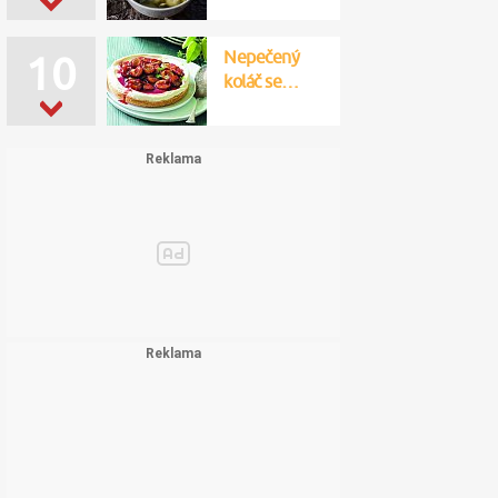
Nepečený
10
koláč se…