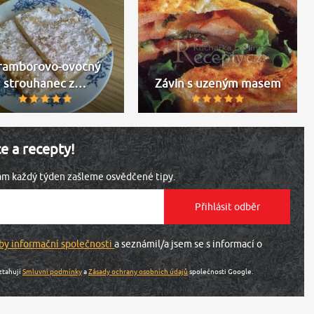
ramborovo-ovocný
strouhanec z…
Závin s uzeným masem
ce a recepty!
vám každý týden zašleme osvědčené tipy.
by informační společnosti
a seznámil/a jsem se s informací o
ztahují
Smluvní podmínky
a
Zásady ochrany osobních údajů
společnosti Google.