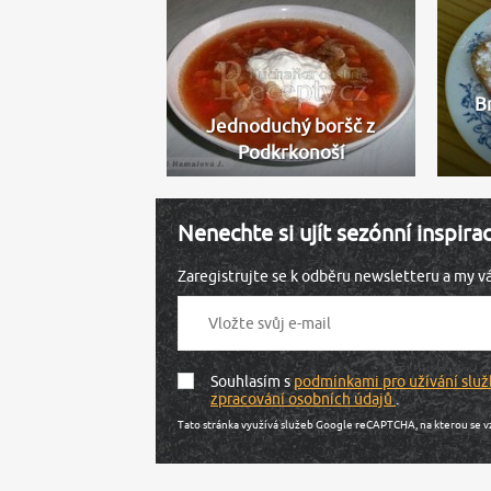
B
Jednoduchý boršč z
Podkrkonoší
Nenechte si ujít sezónní inspira
Zaregistrujte se k odběru newsletteru a my 
Souhlasím s
podmínkami pro užívání služ
zpracování osobních údajů
.
Tato stránka využívá služeb Google reCAPTCHA, na kterou se v