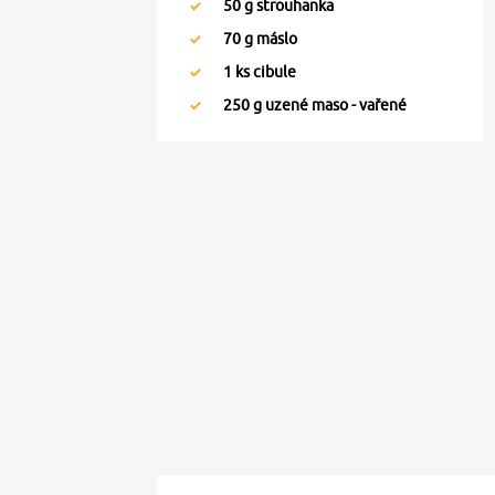
50
g strouhanka
70
g máslo
1
ks cibule
250
g uzené maso - vařené