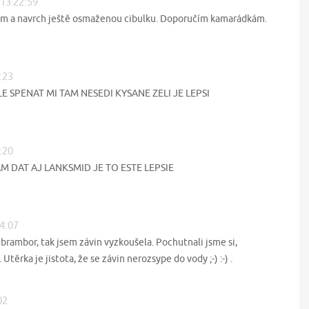
013 22:59
elím a navrch ještě osmaženou cibulku. Doporučím kamarádkám.
:23
E SPENAT MI TAM NESEDI KYSANE ZELI JE LEPSI
:20
M DAT AJ LANKSMID JE TO ESTE LEPSIE
14:07
 brambor, tak jsem závin vyzkoušela. Pochutnali jsme si,
těrka je jistota, že se závin nerozsype do vody ;-) :-) .
02