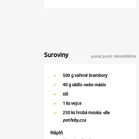
Suroviny
počet porcí:
neuvedeno
500
g vařené brambory
40
g sádlo
nebo máslo
sůl
1
ks vejce
250
ks hrubá mouka
-dle
potřeby,cca
Náplň