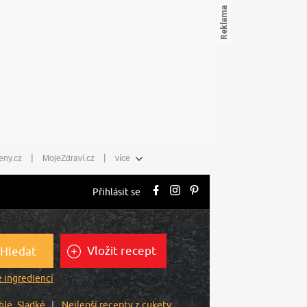
|
|
eny.cz
MojeZdraví.cz
více
Přihlásit se
Vložit recept
Hledat
 ingrediencí
hlé
Sladké
Nejlepší recepty z cukety