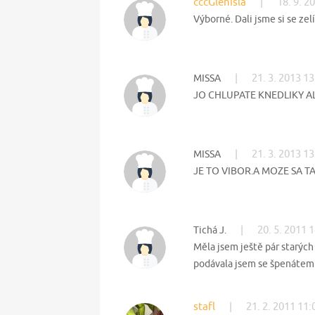
cccGlenisla
|
18. 9. 2
Výborné. Dali jsme si se z
|
21. 3. 2013 13
MISSA
JO CHLUPATE KNEDLIKY AL
|
21. 3. 2013 13
MISSA
JE TO VIBOR.A MOZE SA TA
|
20. 5. 2011 
Tichá J.
Měla jsem ještě pár starých
podávala jsem se špenátem. U
stafl
|
21. 2. 2011 11: