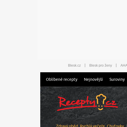
|
|
Blesk.cz
Blesk pro ženy
AHA
Oblíbené recepty
Nejnovější
Suroviny
Zdravý oběd
Rychlá večeře
Chuťovky