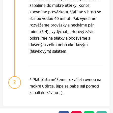
zabalíme do mokré utěrky. Konce
zpevníme provázkem. Vaříme v hrnci se
slanou vodou 40 minut. Pak vyndáme
rozvážeme provázky a necháme pár
minut(3-4) ,,vydýchat,,. Hotový závin
pokrájíme na plátky a podáváme s
dušeným zelím nebo okurkovým
(hlávkovým) salátem.
* Plát těsta můžeme rozválet rovnou na
2
mokré utěrce, lépe se pak s její pomocí
zabalí do závinu :-).