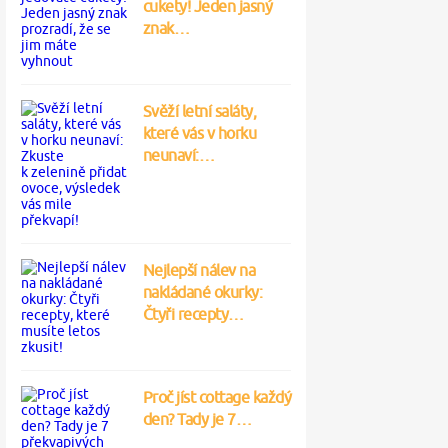
cukety! Jeden jasný
znak…
Svěží letní saláty,
které vás v horku
neunaví:…
Nejlepší nálev na
nakládané okurky:
Čtyři recepty…
Proč jíst cottage každý
den? Tady je 7…