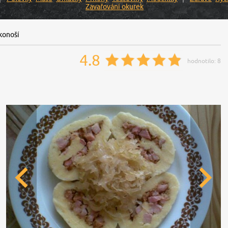
Zavařování okurek
konoší
4.8
hodnotilo:
8