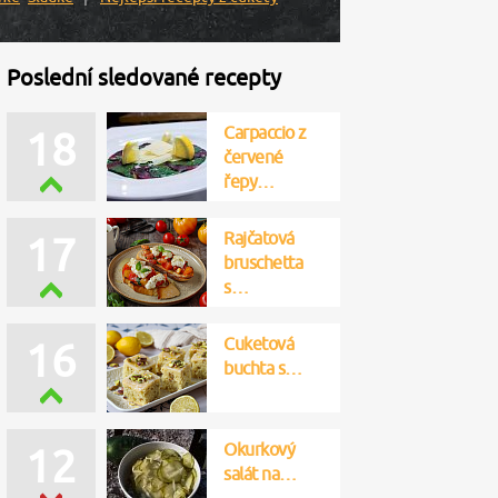
Poslední sledované recepty
Carpaccio z
18
červené
řepy…
Rajčatová
17
bruschetta
s…
Cuketová
16
buchta s…
Okurkový
12
salát na…