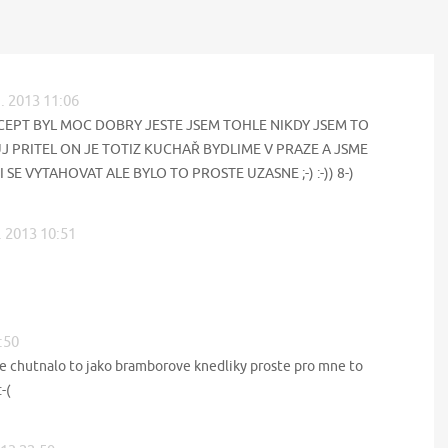
1. 2013 11:06
CEPT BYL MOC DOBRY JESTE JSEM TOHLE NIKDY JSEM TO
J PRITEL ON JE TOTIZ KUCHAŘ BYDLIME V PRAZE A JSME
E VYTAHOVAT ALE BYLO TO PROSTE UZASNE ;-) :-)) 8-)
. 2013 10:51
:50
ne chutnalo to jako bramborove knedliky proste pro mne to
:-(