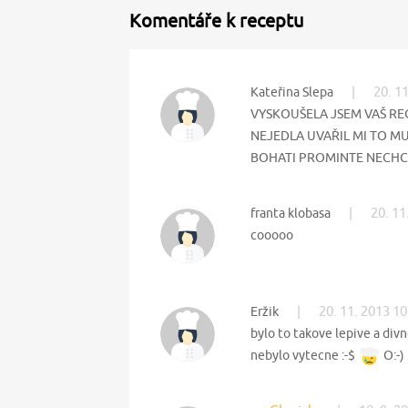
Komentáře k receptu
|
20. 1
Kateřina Slepa
VYSKOUŠELA JSEM VAŠ RE
NEJEDLA UVAŘIL MI TO MU
BOHATI PROMINTE NECHCI S
|
20. 11
franta klobasa
cooooo
|
20. 11. 2013 10
Eržik
bylo to takove lepive a div
nebylo vytecne :-$
O:-) 