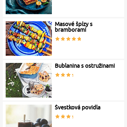
Masové špízy s
bramborami
Bublanina s ostružinami
Švestková povidla