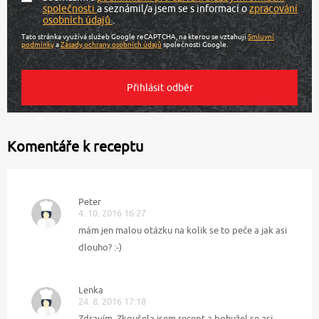
společnosti
a seznámil/a jsem se s informací o
zpracování
osobních údajů
.
Tato stránka využívá služeb Google reCAPTCHA, na kterou se vztahují
Smluvní
podmínky
a
Zásady ochrany osobních údajů
společnosti Google.
Komentáře k receptu
Peter
4. 10. 2016 16:27
mám jen malou otázku na kolik se to peče a jak asi
dlouho? :-)
Lenka
24. 8. 2016 17:18
Zdravím, Zkoušela jsem recept a bohužel se asi