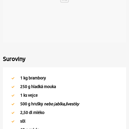
Suroviny
1
kg brambory
250
g hladká mouka
1
ks vejce
500
g hrušky
nebo jablka,švestky
2,50
dl mléko
sůl