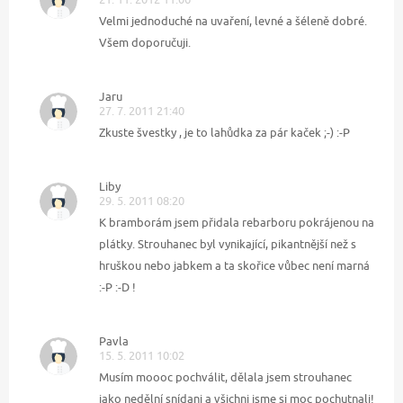
Velmi jednoduché na uvaření, levné a šéleně dobré.
Všem doporučuji.
Jaru
27. 7. 2011 21:40
Zkuste švestky , je to lahůdka za pár kaček ;-) :-P
Liby
29. 5. 2011 08:20
K bramborám jsem přidala rebarboru pokrájenou na
plátky. Strouhanec byl vynikající, pikantnější než s
hruškou nebo jabkem a ta skořice vůbec není marná
:-P :-D !
Pavla
15. 5. 2011 10:02
Musím moooc pochválit, dělala jsem strouhanec
jako nedělní snídani a všichni jsme si moc pochutnali!