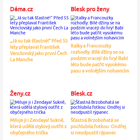
Dáma.cz
Blesk pro ženy
„Já su tak šťastné!“ Před 55
Italky a Francouzky
lety přeplaval František
rozhodly: Bílé džíny se na
Venclovský jako první Čech
podzim vracejí do hry! Babí
La Manche
léto bude patřit vysokému
pasu a volnějším nohavicím
Ženy.cz
Blesk.cz
Miluje ji i Zendaya! Sukně,
Šťastná Brzobohatá se
která udělá stylový outfit z
pochlubila fotkou: Ondřej
obyčejného trička
si neodpustil rýpanec