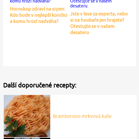
Horoskop zdraví na srpen:
Jste v lese za experta, nebo
Kdo bude v nejlepší kondici
si na houbaře jen hrajete?
a komu hrozí nadváha?
Otestujte se v našem
desateru
Další doporučené recepty:
Bramborovo-mrkvová kaše