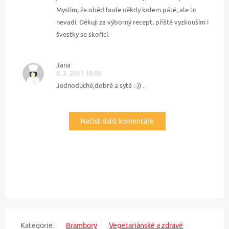
Myslím, že oběd bude někdy kolem páté, ale to
nevadí. Děkuji za výborný recept, příště vyzkouším i
švestky se skořicí.
Jana
6. 3. 2011 19:09
Jednoduché,dobré a syté :-)) .
Načíst další komentáře
Kategorie:
Brambory
Vegetariánské a zdravé