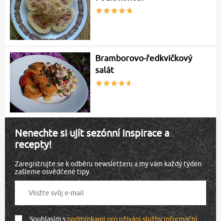
Bramborovo-ředkvičkový
salát
Nenechte si ujít sezónní inspirace a
recepty!
Zaregistrujte se k odběru newsletteru a my vám každý týden
zašleme osvědčené tipy.
Souhlasím s
podmínkami pro užívání služby informační