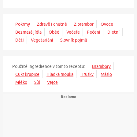
Pokrmy
Zdravě i chutně
Z brambor
Ovoce
Bezmasá jídla
Oběd
Večeře
Pečení
Dietní
Děti
Vegetariáni
Slovník pojmů
Použité ingredience v tomto receptu:
Brambory
Cukr krupice
Hladká mouka
Hrušky
Máslo
Mléko
Sůl
Vejce