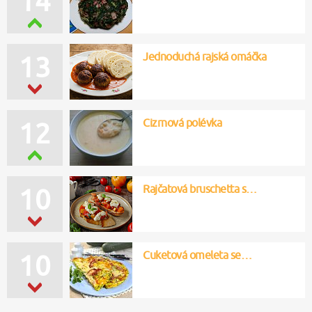
14
Jednoduchá rajská omáčka
13
Cizrnová polévka
12
Rajčatová bruschetta s…
10
Cuketová omeleta se…
10