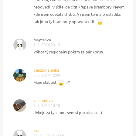
nepovedl. V jídle jde cítit křupavé brambory. Nevím,
kde jsem udělala chybu. A i jsem to málo osladila,
tak jdou ty brambory opravdu cítit.
Mayerová
1. 2. 2016 23:13
Výborný regionální pokrm za pár korun.
penzionalenka
5. 6. 2014 12:04
Moje slabost
:-*
vaslamova
5. 6. 2014 10:10
děkuju za typ. moc sem si pocutnala. :-)
KN
21. 11. 2012 11:06