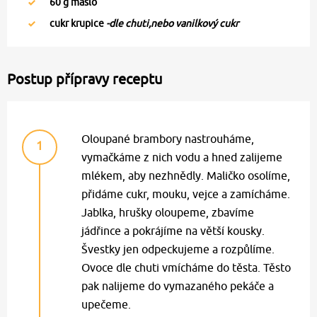
60
g máslo
cukr krupice
-dle chuti,nebo vanilkový cukr
Postup přípravy receptu
Oloupané brambory nastrouháme,
1
vymačkáme z nich vodu a hned zalijeme
mlékem, aby nezhnědly. Maličko osolíme,
přidáme cukr, mouku, vejce a zamícháme.
Jablka, hrušky oloupeme, zbavíme
jádřince a pokrájíme na větší kousky.
Švestky jen odpeckujeme a rozpůlíme.
Ovoce dle chuti vmícháme do těsta. Těsto
pak nalijeme do vymazaného pekáče a
upečeme.