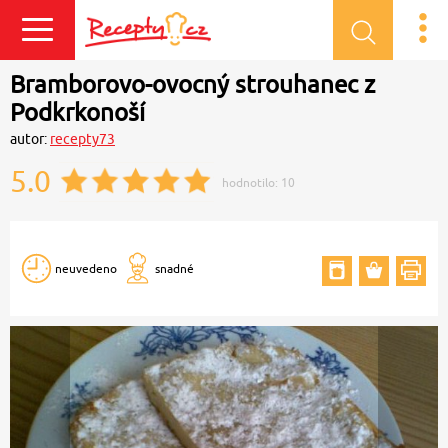
Přihlásit se
Bramborovo-ovocný strouhanec z
Podkrkonoší
autor:
recepty73
5.0
hodnotilo:
10
neuvedeno
snadné