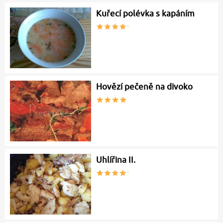
Kuřecí polévka s kapáním
Hovězí pečeně na divoko
Uhlířina II.