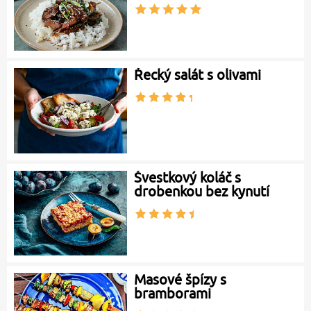
Řecký salát s olivami
Švestkový koláč s
drobenkou bez kynutí
Masové špízy s
bramborami