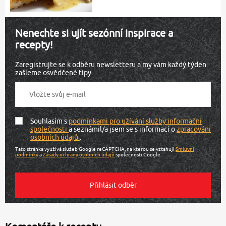
Nenechte si ujít sezónní inspirace a
recepty!
Zaregistrujte se k odběru newsletteru a my vám každý týden
zašleme osvědčené tipy.
Souhlasím s
podmínkami pro užívání služby informační
společnosti
a seznámil/a jsem se s informací o
zpracování
osobních údajů
.
Tato stránka využívá služeb Google reCAPTCHA, na kterou se vztahují
Smluvní
podmínky
a
Zásady ochrany osobních údajů
společnosti Google.