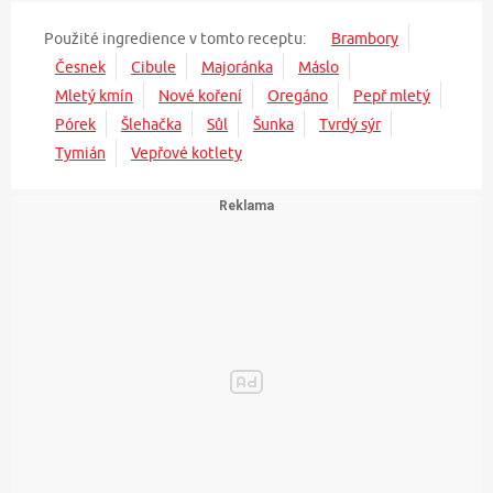
Použité ingredience v tomto receptu:
Brambory
Česnek
Cibule
Majoránka
Máslo
Mletý kmín
Nové koření
Oregáno
Pepř mletý
Pórek
Šlehačka
Sůl
Šunka
Tvrdý sýr
Tymián
Vepřové kotlety