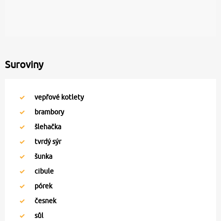
Suroviny
vepřové kotlety
brambory
šlehačka
tvrdý sýr
šunka
cibule
pórek
česnek
sůl