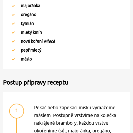
majoránka
oregáno
tymián
mletý kmín
nové koření
Mleté
pepř mletý
máslo
Postup přípravy receptu
Pekáč nebo zapékací misku vymažeme
1
máslem. Postupně vrstvíme na kolečka
nakrájené brambory, každou vrstvu
okořeníme (sůl, majoránka, oregáno,