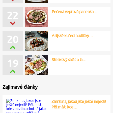
Pečená vepřová panenka…
22
Asijské kuřecí nudličky…
20
Steakový salát à la…
19
Zajímavé články
Zmrzlina, jakou jste ještě nejedli!
Pět míst, kde…