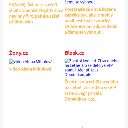
EVA (35): Šéf mi za večeři
Postarejte se o své kožené
slíbil víc peněz: Nejdřív šlo o
kabelky tak, aby je mohly
nevinný flirt, pak ale zašel
nosit ještě vaše vnučky!
příliš daleko
Odbornice poradí, co dělat
a čemu se vyhnout
Ženy.cz
Blesk.cz
video Alena Mihulová
Životní koncert Ztraceného
na Letné: Co se dělo ve VIP
stanu? Jágr přišel s
Dominikou, ale...