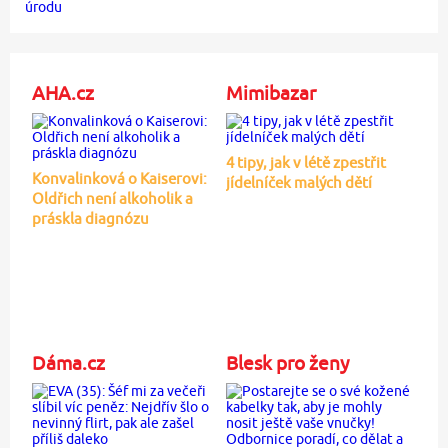
AHA.cz
Mimibazar
4 tipy, jak v létě zpestřit
Konvalinková o Kaiserovi:
jídelníček malých dětí
Oldřich není alkoholik a
práskla diagnózu
Dáma.cz
Blesk pro ženy