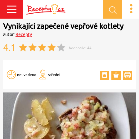
Přihlásit se
Vynikající zapečené vepřové kotlety
autor:
Recepty
4.1
hodnotilo:
44
neuvedeno
střední