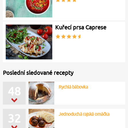
Kuřecí prsa Caprese
Poslední sledované recepty
Rychlá bábovka
48
Jednoduchá rajská omáčka
32