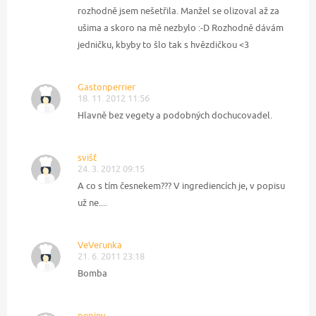
rozhodně jsem nešetřila. Manžel se olizoval až za
ušima a skoro na mě nezbylo :-D Rozhodně dávám
jedničku, kbyby to šlo tak s hvězdičkou <3
Gastonperrier
18. 11. 2012 11:56
Hlavně bez vegety a podobných dochucovadel.
svišť
24. 3. 2012 09:15
A co s tím česnekem??? V ingrediencích je, v popisu
už ne....
VeVerunka
21. 6. 2011 23:18
Bomba
pepiny