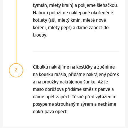
tymián, mletý kmín) a polijeme šlehačkou.
Nahoru položíme naklepané okořeněné
kotlety (sůl, mletý kmín, mleté nové
koření, mletý pepř) a dáme zapéct do
trouby.
Cibulku nakrájíme na kostičky a zpěníme
2
na kousku másla, přidáme nakrájený pórek
a na proužky nakrájenou šunku. Až je
maso dorůžova přidáme směs z pánve a
dáme opět zapéct. Těsně před vytažením
posypeme strouhaným sýrem a necháme
dokřupava opéct.