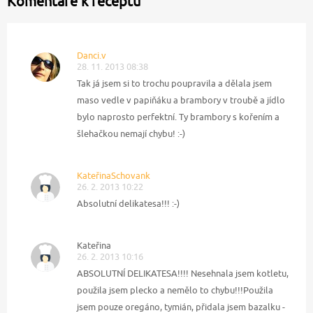
Komentáře k receptu
Danci.v
28. 11. 2013 08:38
Tak já jsem si to trochu poupravila a dělala jsem
maso vedle v papiňáku a brambory v troubě a jídlo
bylo naprosto perfektní. Ty brambory s kořením a
šlehačkou nemají chybu! :-)
KateřinaSchovank
26. 2. 2013 10:22
Absolutní delikatesa!!! :-)
Kateřina
26. 2. 2013 10:16
ABSOLUTNÍ DELIKATESA!!!! Nesehnala jsem kotletu,
použila jsem plecko a nemělo to chybu!!!Použila
jsem pouze oregáno, tymián, přidala jsem bazalku -