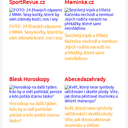
SportRevue.cz
Maminka.cz
FOTO: 24 žhavých zápasnic
z MMA. Sexy kočky, které by
Šestiletý Irijek a tříletá
vám zlámaly kosti, nos i sny
Kačenka nechodí a nemluví.
Jejich rodiče narazili na
překážky, které sami
nezvládnou
Blesk Horoskopy
Abecedazahrady
Horoskop na další týden:
Květ, který nese symboly
Kdo by si měl pohlídat
ukřižování i skvělé plody:
peníze a kdo potká starou
Víte, jak doma pěstovat
lásku?
mučenku a sklízet