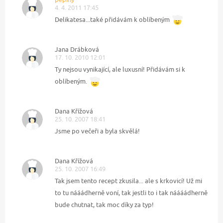
4. 4. 2011 17:45
Delikatesa...také přidávám k oblíbeným
Jana Drábková
17. 10. 2010 12:01
Ty nejsou vynikající, ale luxusní! Přidávám si k
oblíbeným.
Dana Křížová
25. 10. 2007 18:41
Jsme po večeři a byla skvělá!
Dana Křížová
25. 10. 2007 16:49
Tak jsem tento recept zkusila... ale s krkovicí! Už mi
to tu nááádherně voní, tak jestli to i tak náááádherně
bude chutnat, tak moc díky za typ!