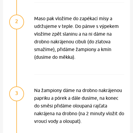
Maso pak vložíme do zapékací mísy a
2
udržujeme v teple. Do pánve s výpekem
vložíme zpět slaninu a na ni dáme na
drobno nakrájenou cibuli (do zlatova
smažíme), přidáme žampiony a kmín
(dusíme do měkka).
Na žampiony dáme na drobno nakrájenou
3
papriku a pórek a dále dusíme, na konec
do směsi přidáme oloupaná rajčata
nakrájena na drobno (na 2 minuty vložit do
vroucí vody a oloupat).