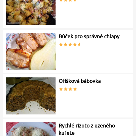
Bůček pro správné chlapy
Oříšková bábovka
Rychlé rizoto z uzeného
kuřete