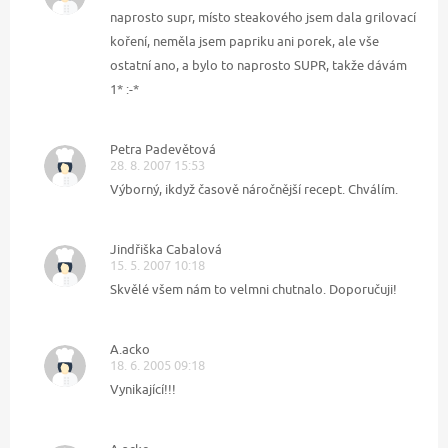
naprosto supr, místo steakového jsem dala grilovací
koření, neměla jsem papriku ani porek, ale vše
ostatní ano, a bylo to naprosto SUPR, takže dávám
1* :-*
Petra Padevětová
28. 8. 2007 15:53
Výborný, ikdyž časově náročnější recept. Chválím.
Jindřiška Cabalová
15. 5. 2007 10:18
Skvělé všem nám to velmni chutnalo. Doporučuji!
A.acko
18. 6. 2005 09:18
Vynikající!!!