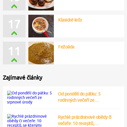
Klasické lečo
17
Fežoáda
11
Zajímavé články
Od pondělí do pátku: 5
rodinných večeří ze…
Rychlé prázdninové obědy či
večeře: 10 receptů,…