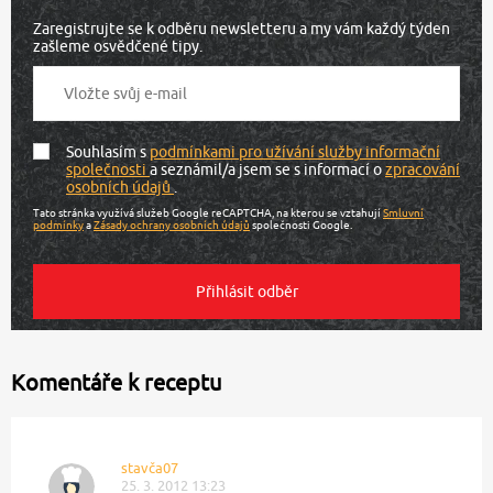
Zaregistrujte se k odběru newsletteru a my vám každý týden
zašleme osvědčené tipy.
Souhlasím s
podmínkami pro užívání služby informační
společnosti
a seznámil/a jsem se s informací o
zpracování
osobních údajů
.
Tato stránka využívá služeb Google reCAPTCHA, na kterou se vztahují
Smluvní
podmínky
a
Zásady ochrany osobních údajů
společnosti Google.
Komentáře k receptu
stavča07
25. 3. 2012 13:23