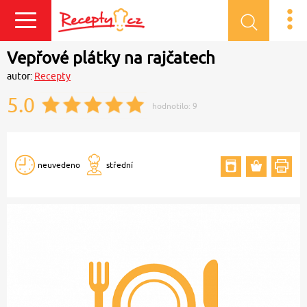
Přihlásit se
Vepřové plátky na rajčatech
autor:
Recepty
5.0
hodnotilo:
9
neuvedeno
střední