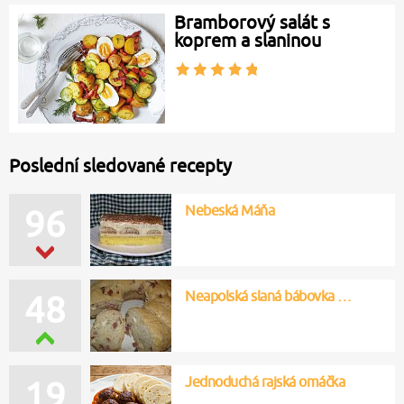
Bramborový salát s
koprem a slaninou
Poslední sledované recepty
Nebeská Máňa
96
Neapolská slaná bábovka …
48
Jednoduchá rajská omáčka
19