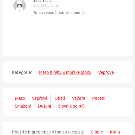
Jana Tichá
3. 6. 2005 13:27
Tohle vypadá hodně slibně :-)
Kategorie:
Maso & ryby & mořské plody
Vepřové
Maso
Vepřové
Oběd
Večeře
Pečení
Smažení
Dušení
Slovník pojmů
Použité ingredience v tomto receptu:
Cibule
Kmín