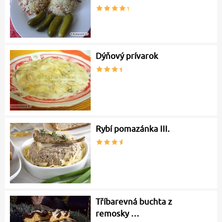
Dýňový prívarok
Rybí pomazánka III.
Tříbarevná buchta z
remosky …