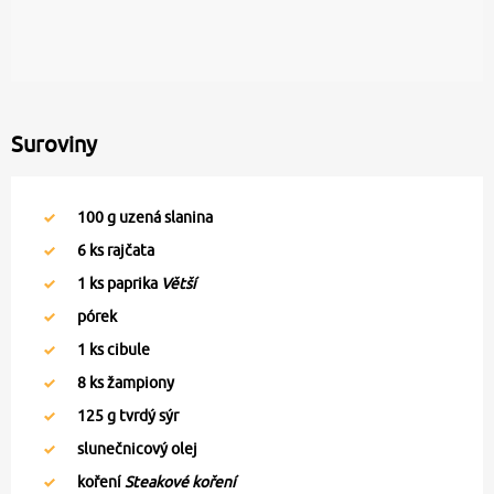
Suroviny
100
g uzená slanina
6
ks rajčata
1
ks paprika
Větší
pórek
1
ks cibule
8
ks žampiony
125
g tvrdý sýr
slunečnicový olej
koření
Steakové koření