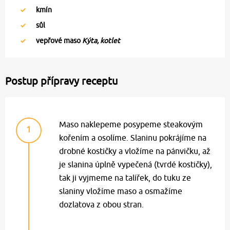
kmín
sůl
vepřové maso
Kýta, kotlet
Postup přípravy receptu
Maso naklepeme posypeme steakovým
1
kořením a osolíme. Slaninu pokrájíme na
drobné kostičky a vložíme na pánvičku, až
je slanina úplně vypečená (tvrdé kostičky),
tak ji vyjmeme na talířek, do tuku ze
slaniny vložíme maso a osmažíme
dozlatova z obou stran.