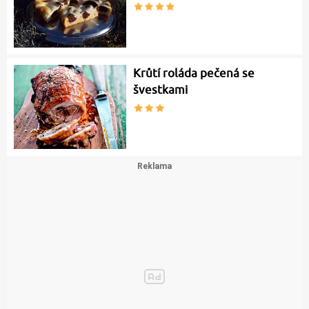
Krůtí roláda pečená se
švestkami