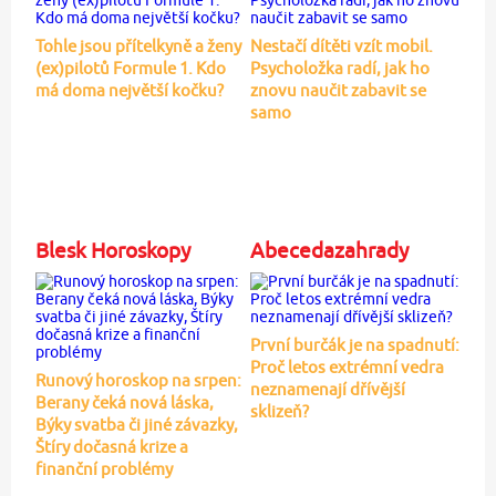
Tohle jsou přítelkyně a ženy
Nestačí dítěti vzít mobil.
(ex)pilotů Formule 1. Kdo
Psycholožka radí, jak ho
má doma největší kočku?
znovu naučit zabavit se
samo
Blesk Horoskopy
Abecedazahrady
První burčák je na spadnutí:
Proč letos extrémní vedra
Runový horoskop na srpen:
neznamenají dřívější
Berany čeká nová láska,
sklizeň?
Býky svatba či jiné závazky,
Štíry dočasná krize a
finanční problémy