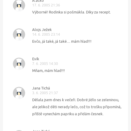
A.acko
17. 6. 2005 21:36
Výborné! Rodinka si pošmákla. Díky za recept.
Alojs Ježek
14. 6. 2005 23:14
Evčo, já také, já také.... mám hlad!!!
Evík
7. 6. 2005 14:30
Mňam, mám hlad!!!
Jana Tichá
3. 6. 2005 21:37
Dělala jsem dnes k večeři. Dobré jídlo se zeleninou,
ale jelikož děti nerady lečo, což to trošku připomíná,
příště vynechám papriku a přidám česnek.