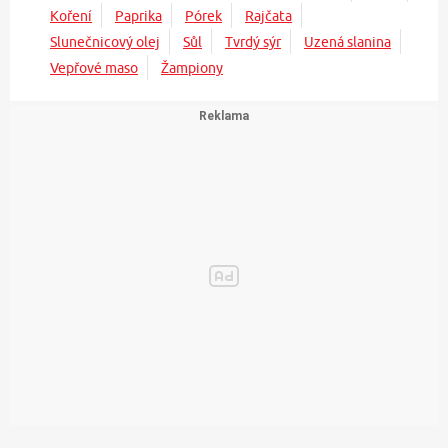
Koření
Paprika
Pórek
Rajčata
Slunečnicový olej
Sůl
Tvrdý sýr
Uzená slanina
Vepřové maso
Žampiony