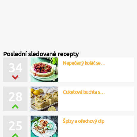
Poslední sledované recepty
Nepečený koláč se…
34
Cuketová buchta s…
28
Špízy a ořechový dip
25