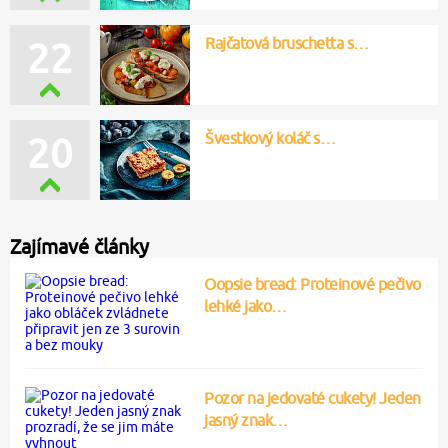
Rajčatová bruschetta s…
22
Švestkový koláč s…
20
Zajímavé články
Oopsie bread: Proteinové pečivo
lehké jako…
Pozor na jedovaté cukety! Jeden
jasný znak…