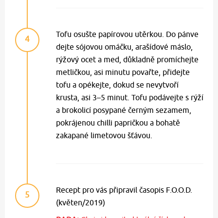
Tofu osušte papírovou utěrkou. Do pánve
4
dejte sójovou omáčku, arašídové máslo,
rýžový ocet a med, důkladně promíchejte
metličkou, asi minutu povařte, přidejte
tofu a opékejte, dokud se nevytvoří
krusta, asi 3–5 minut. Tofu podávejte s rýží
a brokolicí posypané černým sezamem,
pokrájenou chilli papričkou a bohatě
zakapané limetovou šťávou.
Recept pro vás připravil časopis F.O.O.D.
5
(květen/2019)