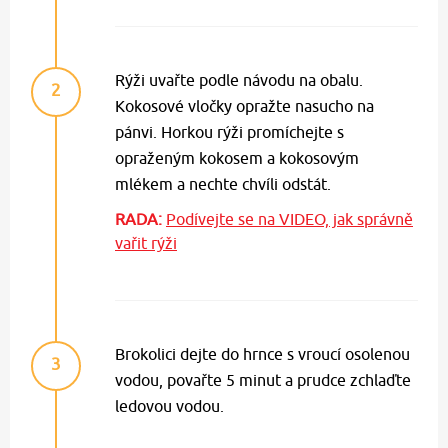
Rýži uvařte podle návodu na obalu.
2
Kokosové vločky opražte nasucho na
pánvi. Horkou rýži promíchejte s
opraženým kokosem a kokosovým
mlékem a nechte chvíli odstát.
RADA:
Podívejte se na VIDEO, jak správně
vařit rýži
Brokolici dejte do hrnce s vroucí osolenou
3
vodou, povařte 5 minut a prudce zchlaďte
ledovou vodou.