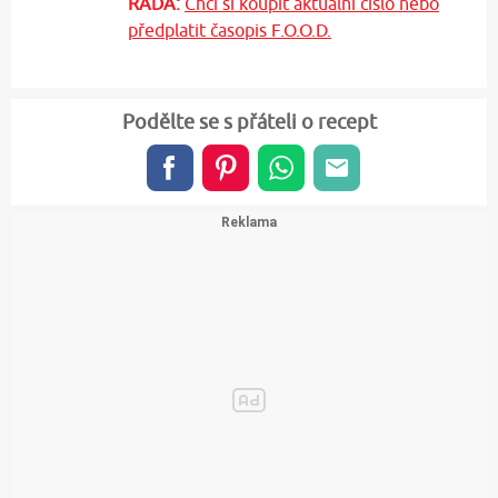
RADA:
Chci si koupit aktuální číslo nebo
předplatit časopis F.O.O.D.
Podělte se s přáteli o recept