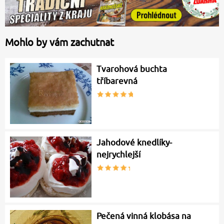
Mohlo by vám zachutnat
Tvarohová buchta
tříbarevná
Jahodové knedlíky-
nejrychlejší
Pečená vinná klobása na