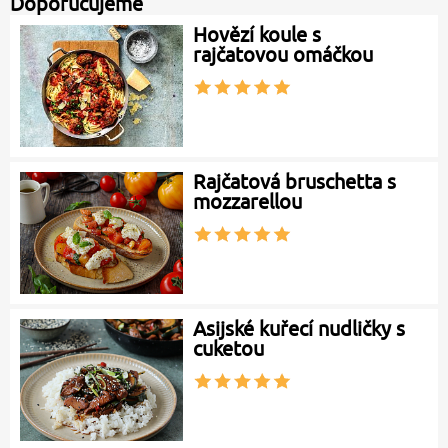
Doporučujeme
Hovězí koule s
rajčatovou omáčkou
Rajčatová bruschetta s
mozzarellou
Asijské kuřecí nudličky s
cuketou