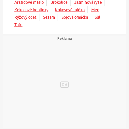
Arašídové máslo
Brokolice
Jasmínová rýže
Kokosové hoblinky
Kokosové mléko
Med
Rýžový ocet
Sezam
Sojová omáčka
Sůl
Tofu