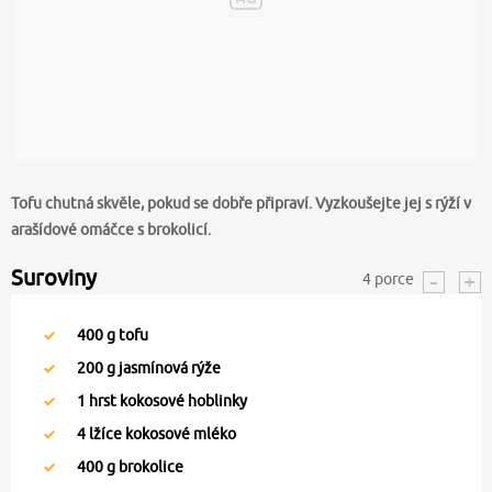
Tofu chutná skvěle, pokud se dobře připraví. Vyzkoušejte jej s rýží v
arašídové omáčce s brokolicí.
Suroviny
4
porce
400
g tofu
200
g jasmínová rýže
1
hrst kokosové hoblinky
4
lžíce kokosové mléko
400
g brokolice