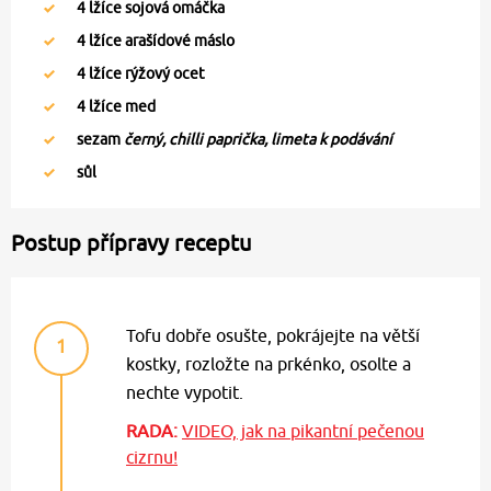
4
lžíce sojová omáčka
4
lžíce arašídové máslo
4
lžíce rýžový ocet
4
lžíce med
sezam
černý, chilli paprička, limeta k podávání
sůl
Postup přípravy receptu
Tofu dobře osušte, pokrájejte na větší
1
kostky, rozložte na prkénko, osolte a
nechte vypotit.
RADA:
VIDEO, jak na pikantní pečenou
cizrnu!