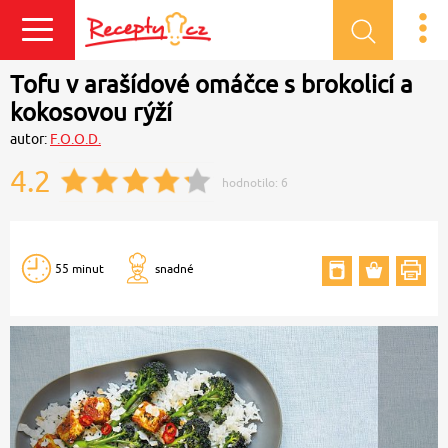
Přihlásit se
Tofu v arašídové omáčce s brokolicí a
kokosovou rýží
autor:
F.O.O.D.
4.2
hodnotilo:
6
55 minut
snadné