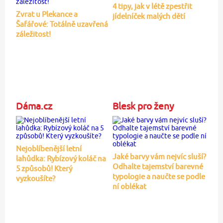
4 tipy, jak v létě zpestřit
Zvrat u Plekance a
jídelníček malých dětí
Šafářové: Totálně uzavřená
záležitost!
Dáma.cz
Blesk pro ženy
Nejoblíbenější letní
Jaké barvy vám nejvíc sluší?
lahůdka: Rybízový koláč na
Odhalte tajemství barevné
5 způsobů! Který
typologie a naučte se podle
vyzkoušíte?
ní oblékat