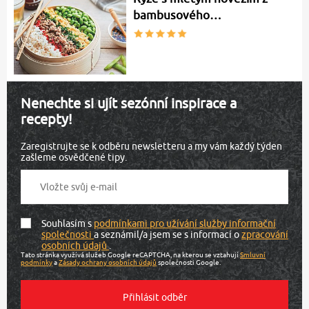
bambusového…
Nenechte si ujít sezónní inspirace a
recepty!
Zaregistrujte se k odběru newsletteru a my vám každý týden
zašleme osvědčené tipy.
Souhlasím s
podmínkami pro užívání služby informační
společnosti
a seznámil/a jsem se s informací o
zpracování
osobních údajů
.
Tato stránka využívá služeb Google reCAPTCHA, na kterou se vztahují
Smluvní
podmínky
a
Zásady ochrany osobních údajů
společnosti Google.