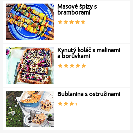
Masové špízy s
bramborami
Kynutý koláč s malinami
a borůvkami
Bublanina s ostružinami