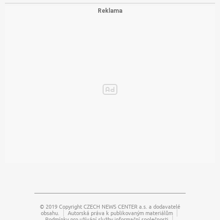
© 2019 Copyright
CZECH NEWS CENTER a.s.
a dodavatelé
obsahu.
Autorská práva k publikovaným materiálům
Podmínky pro užívání služby informační společnosti