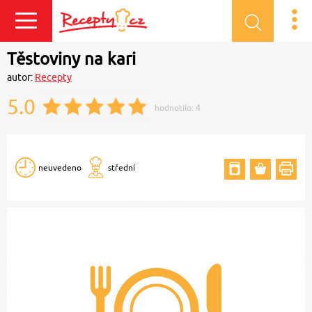
Přihlásit se
Těstoviny na kari
autor:
Recepty
5.0
hodnotilo:
4
neuvedeno
střední