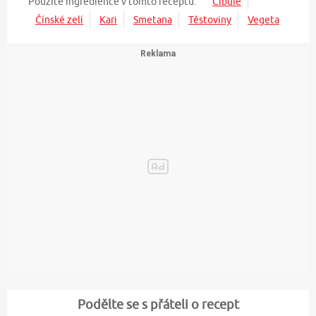
Použité ingredience v tomto receptu:
Cibule
Čínské zelí
Kari
Smetana
Těstoviny
Vegeta
Podělte se s přáteli o recept