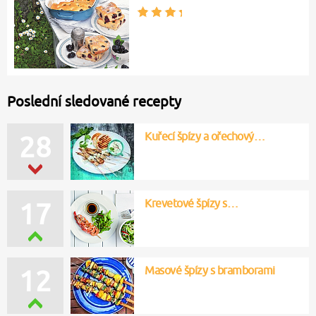
Poslední sledované recepty
Kuřecí špízy a ořechový…
28
Krevetové špízy s…
17
Masové špízy s bramborami
12