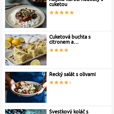
cuketou
Cuketová buchta s
citronem a…
Řecký salát s olivami
Švestkový koláč s