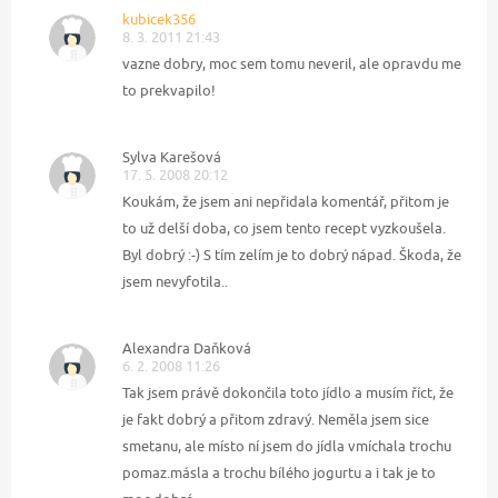
kubicek356
8. 3. 2011 21:43
vazne dobry, moc sem tomu neveril, ale opravdu me
to prekvapilo!
Sylva Karešová
17. 5. 2008 20:12
Koukám, že jsem ani nepřidala komentář, přitom je
to už delší doba, co jsem tento recept vyzkoušela.
Byl dobrý :-) S tím zelím je to dobrý nápad. Škoda, že
jsem nevyfotila..
Alexandra Daňková
6. 2. 2008 11:26
Tak jsem právě dokončila toto jídlo a musím říct, že
je fakt dobrý a přitom zdravý. Neměla jsem sice
smetanu, ale místo ní jsem do jídla vmíchala trochu
pomaz.másla a trochu bílého jogurtu a i tak je to