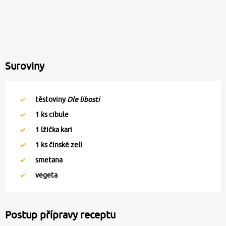
Suroviny
těstoviny
Dle libosti
1
ks cibule
1
lžička kari
1
ks čínské zelí
smetana
vegeta
Postup přípravy receptu