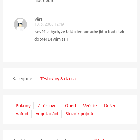
moc dobré
Věra
10. 5. 2006 12:49
Nevěřila bych, že takto jednoduché jídlo bude tak
dobré! Dávám za 1
Kategorie:
Těstoviny & rizota
Pokrmy
Z těstovin
Oběd
Večeře
Dušení
Vaření
Vegetariáni
Slovník pojmů