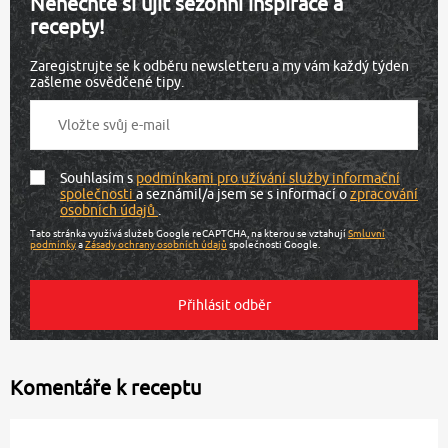
Nenechte si ujít sezónní inspirace a
recepty!
Zaregistrujte se k odběru newsletteru a my vám každý týden
zašleme osvědčené tipy.
Souhlasím s
podmínkami pro užívání služby informační
společnosti
a seznámil/a jsem se s informací o
zpracování
osobních údajů
.
Tato stránka využívá služeb Google reCAPTCHA, na kterou se vztahují
Smluvní
podmínky
a
Zásady ochrany osobních údajů
společnosti Google.
Komentáře k receptu