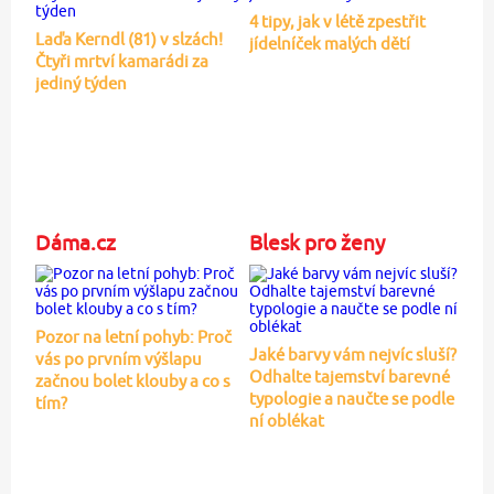
4 tipy, jak v létě zpestřit
Laďa Kerndl (81) v slzách!
jídelníček malých dětí
Čtyři mrtví kamarádi za
jediný týden
Dáma.cz
Blesk pro ženy
Pozor na letní pohyb: Proč
Jaké barvy vám nejvíc sluší?
vás po prvním výšlapu
Odhalte tajemství barevné
začnou bolet klouby a co s
typologie a naučte se podle
tím?
ní oblékat