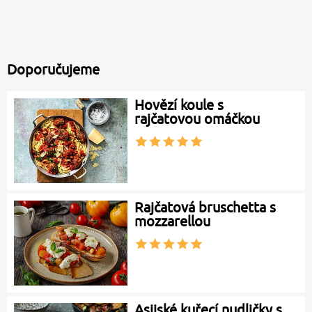
Doporučujeme
Hovězí koule s
rajčatovou omáčkou
Rajčatová bruschetta s
mozzarellou
Asijské kuřecí nudličky s