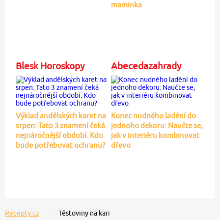
maminka
Blesk Horoskopy
Abecedazahrady
Výklad andělských karet na
Konec nudného ladění do
srpen: Tato 3 znamení čeká
jednoho dekoru: Naučte se,
nejnáročnější období. Kdo
jak v interiéru kombinovat
bude potřebovat ochranu?
dřevo
Recepty.cz
Těstoviny na kari