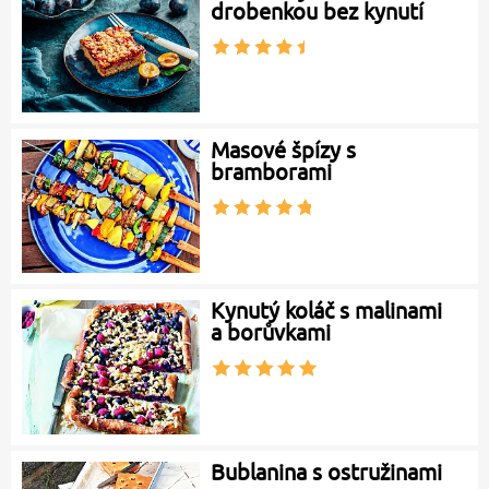
drobenkou bez kynutí
Masové špízy s
bramborami
Kynutý koláč s malinami
a borůvkami
Bublanina s ostružinami