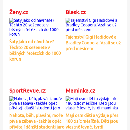
Ženy.cz
Blesk.cz
Tajemství Gigi Hadidové a
Šaty jako od návrháře?
Bradley Coopera: Vzali se už
Těchto 20 seženete v
před měsícem
běžných řetězcích do 1000
korun
SportRevue.cz
Maminka.cz
Nahota, běh, plavání, moře
Mají osm dětí a výdaje přes
piva a zábava - takhle opět
180 tisíc měsíčně. Děti jsou
přivítají dánští studenti jaro
vlastně levné, tvrdí