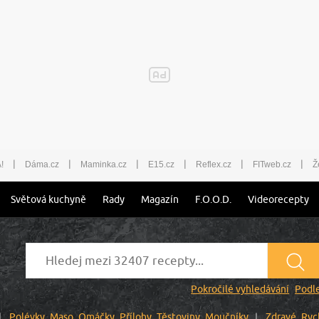
|
|
|
|
|
|
!
Dáma.cz
Maminka.cz
E15.cz
Reflex.cz
FITweb.cz
Ž
Světová kuchyně
Rady
Magazín
F.O.O.D.
Videorecepty
Pokročilé vyhledávání
Podle
Polévky
Maso
Omáčky
Přílohy
Těstoviny
Moučníky
Zdravé
Ryc