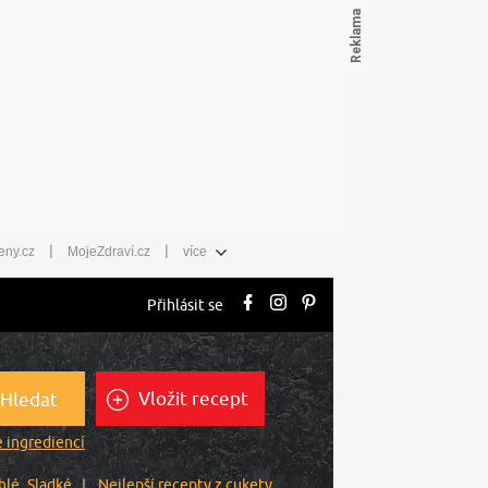
|
|
eny.cz
MojeZdraví.cz
více
Přihlásit se
Vložit recept
Hledat
 ingrediencí
hlé
Sladké
Nejlepší recepty z cukety