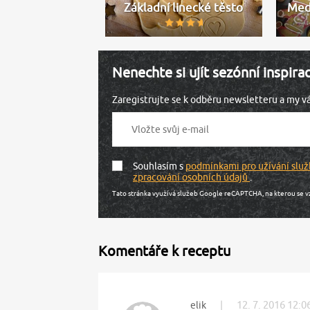
Základní linecké těsto
Med
Nenechte si ujít sezónní inspira
Zaregistrujte se k odběru newsletteru a my 
Souhlasím s
podmínkami pro užívání služ
zpracování osobních údajů
.
Tato stránka využívá služeb Google reCAPTCHA, na kterou se v
Komentáře k receptu
|
12. 7. 2016 12:0
elik