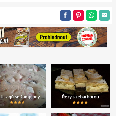
tí ragú se žampiony
Řezy s rebarborou