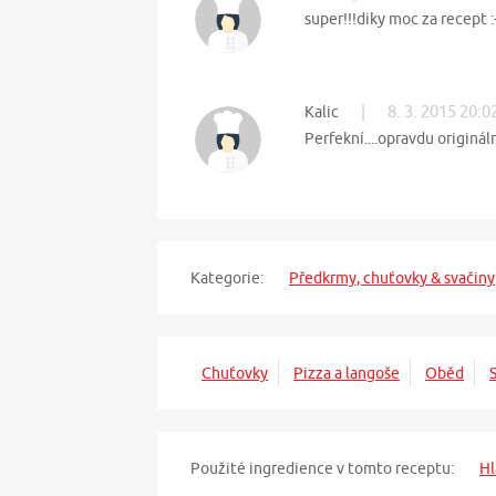
super!!!diky moc za recept :
|
8. 3. 2015 20:0
Kalic
Perfekní....opravdu originální
Kategorie:
Předkrmy, chuťovky & svačiny
Chuťovky
Pizza a langoše
Oběd
Použité ingredience v tomto receptu:
Hl