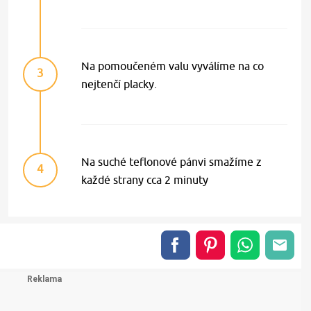
Na pomoučeném valu vyválíme na co
3
nejtenčí placky.
Na suché teflonové pánvi smažíme z
4
každé strany cca 2 minuty