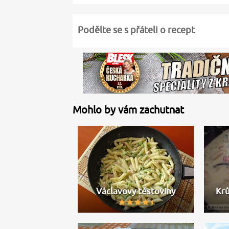
Podělte se s přáteli o recept
Mohlo by vám zachutnat
Václavovy těstoviny
Krů