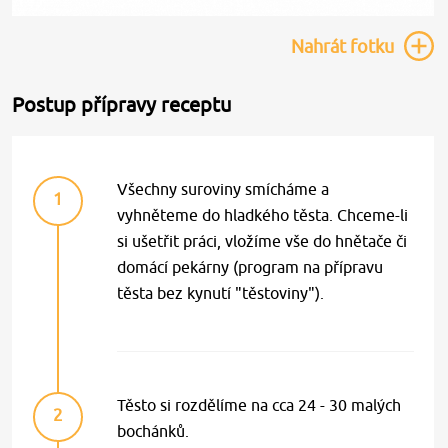
Nahrát
fotku
Postup přípravy receptu
Všechny suroviny smícháme a
1
vyhněteme do hladkého těsta. Chceme-li
si ušetřit práci, vložíme vše do hnětače či
domácí pekárny (program na přípravu
těsta bez kynutí "těstoviny").
Těsto si rozdělíme na cca 24 - 30 malých
2
bochánků.