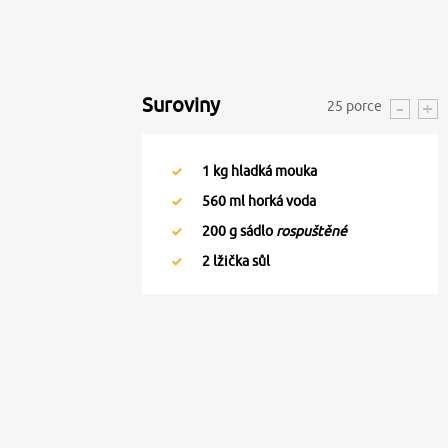
Suroviny
25
porce
1
kg hladká mouka
560
ml horká voda
200
g sádlo
rospuštěné
2
lžička sůl