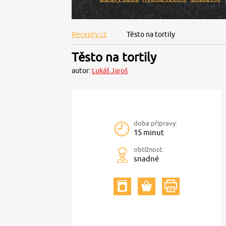
Recepty.cz
Těsto na tortily
Těsto na tortily
autor:
Lukáš Jaroš
doba přípravy:
15 minut
obtížnost:
snadné