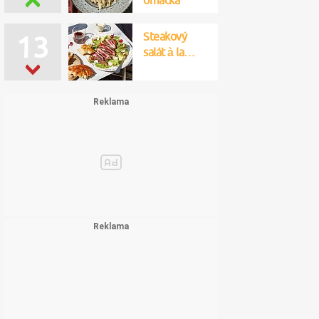
omáčka
Steakový
13
salát à la…