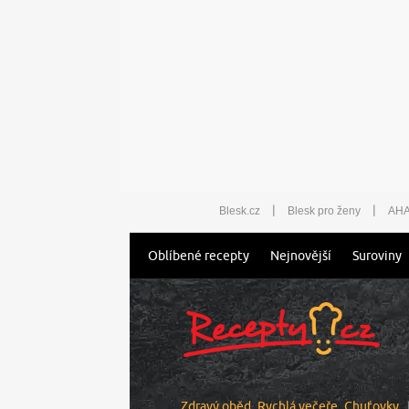
|
|
Blesk.cz
Blesk pro ženy
AHA
Oblíbené recepty
Nejnovější
Suroviny
Zdravý oběd
Rychlá večeře
Chuťovky