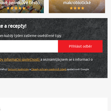
ové perníkové těsto
makrobiotické
ce a recepty!
vám každý týden zašleme osvědčené tipy.
by informační společnosti
a seznámil/a jsem se s informací o
ztahují
Smluvní podmínky
a
Zásady ochrany osobních údajů
společnosti Google.
6