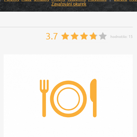
Zavařování okurek
3.7
hodnotilo:
15