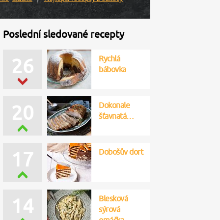
Poslední sledované recepty
Rychlá
26
bábovka
Dokonale
20
šťavnatá…
Dobošův dort
17
Blesková
14
sýrová