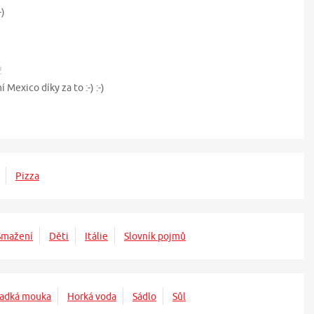
-)
2
 Mexico díky za to :-) :-)
Pizza
Smažení
Děti
Itálie
Slovník pojmů
adká mouka
Horká voda
Sádlo
Sůl