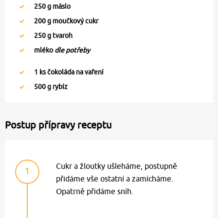
250
g máslo
200
g moučkový cukr
250
g tvaroh
mléko
dle potřeby
1
ks čokoláda na vaření
500
g rybíz
Postup přípravy receptu
Cukr a žloutky ušleháme, postupně
1
přidáme vše ostatní a zamícháme.
Opatrně přidáme sníh.