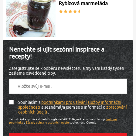
Rybízová marmeláda
Nenechte si ujít sezónní inspirace a
recepty!
Zaregistrujte se k odběru newsletteru a my vám každý týden
zašleme osvědčené tipy.
Souhlasím s
podmínkami pro užívání služby informační
společnosti
a seznámil/a jsem se s informací o
zpracování
osobních údajů
.
Tato stránka využívá služeb Google reCAPTCHA, na kterou se vztahují
Smluvní
podmínky
a
Zásady ochrany osobních údajů
společnosti Google.