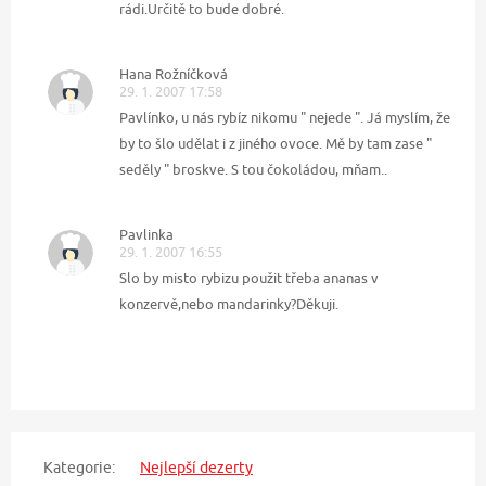
rádi.Určitě to bude dobré.
Hana Rožníčková
29. 1. 2007 17:58
Pavlínko, u nás rybíz nikomu " nejede ". Já myslím, že
by to šlo udělat i z jiného ovoce. Mě by tam zase "
seděly " broskve. S tou čokoládou, mňam..
Pavlinka
29. 1. 2007 16:55
Slo by misto rybizu použit třeba ananas v
konzervě,nebo mandarinky?Děkuji.
Kategorie:
Nejlepší dezerty