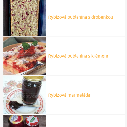
Rybízová bublanina s drobenkou
Rybízová bublanina s krémem
Rybízová marmeláda