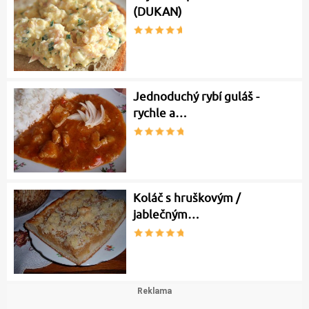
(DUKAN)
Jednoduchý rybí guláš -
rychle a…
Koláč s hruškovým /
jablečným…