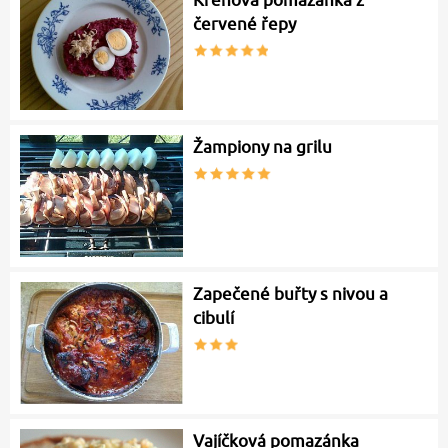
Křenová pomazánka z
červené řepy
Žampiony na grilu
Zapečené buřty s nivou a
cibulí
Vajíčková pomazánka