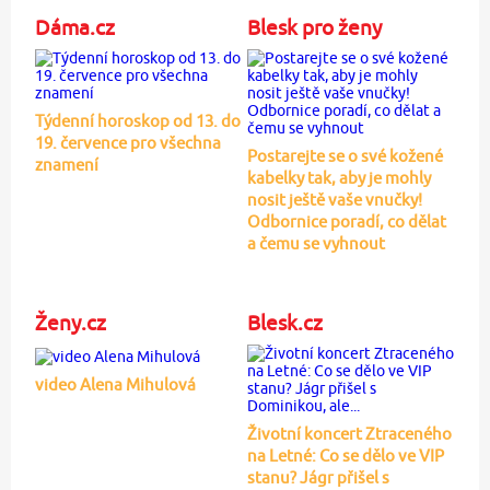
Dáma.cz
Blesk pro ženy
Týdenní horoskop od 13. do
19. července pro všechna
Postarejte se o své kožené
znamení
kabelky tak, aby je mohly
nosit ještě vaše vnučky!
Odbornice poradí, co dělat
a čemu se vyhnout
Ženy.cz
Blesk.cz
video Alena Mihulová
Životní koncert Ztraceného
na Letné: Co se dělo ve VIP
stanu? Jágr přišel s