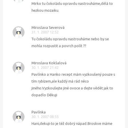
Mirko tu čokoládu opravdu nastrouháme,dělá to
hezkou mozaiku.
Miroslava Severová
31. 1. 2007 12:52
Tu čokoládu opravdu nastrouháme nebo by se
mohla rozpustit a povrch polít ??
Miroslava Kokšalová
30. 1. 2007 21:42
Pavlínko a Hanko recept mám vyzkoušený pouze s
tím rybízem,ale každý má rád něco
jiného.Vyzkoušejte jiné ovoce a dejte vědět jak to
dopadlo Děkuji
Pavlínka
30. 1. 2007 08:55
Hani,dekuji-to je též dobrý nápad.Broskve máme