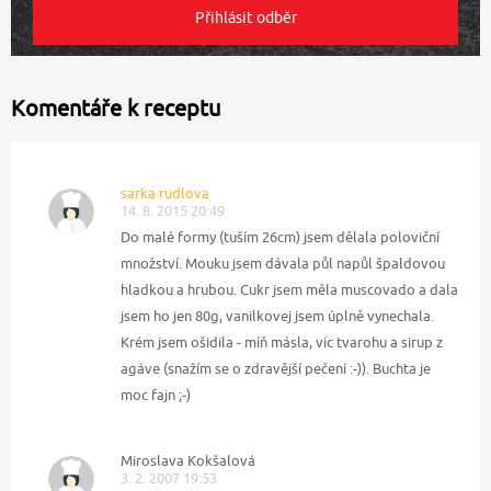
Komentáře k receptu
sarka rudlova
14. 8. 2015 20:49
Do malé formy (tuším 26cm) jsem dělala poloviční
množství. Mouku jsem dávala půl napůl špaldovou
hladkou a hrubou. Cukr jsem měla muscovado a dala
jsem ho jen 80g, vanilkovej jsem úplně vynechala.
Krém jsem ošidila - míň másla, víc tvarohu a sirup z
agáve (snažím se o zdravější pečení :-)). Buchta je
moc fajn ;-)
Miroslava Kokšalová
3. 2. 2007 19:53