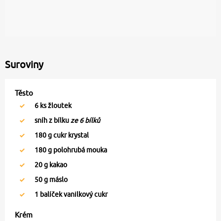
Suroviny
Těsto
6
ks žloutek
sníh z bílku
ze 6 bílků
180
g cukr krystal
180
g polohrubá mouka
20
g kakao
50
g máslo
1
balíček vanilkový cukr
Krém