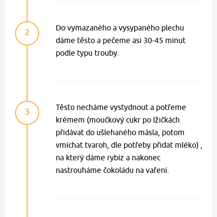
Do vymazaného a vysypaného plechu
2
dáme těsto a pečeme asi 30-45 minut
podle typu trouby.
Těsto necháme vystydnout a potřeme
3
krémem (moučkový cukr po lžičkách
přidávat do ušlehaného másla, potom
vmíchat tvaroh, dle potřeby přidat mléko) ,
na který dáme rybíz a nakonec
nastrouháme čokoládu na vaření.