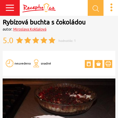
Přihlásit se
Rybízová buchta s čokoládou
autor:
Miroslava Kokšalová
5.0
hodnotilo:
1
neuvedeno
snadné