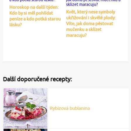
Horoskop na další týden:
Květ, který nese symboly
Kdo by si měl pohlídat
ukřižování i skvělé plody:
peníze a kdo potká starou
Víte, jak doma pěstovat
lásku?
mučenku a sklízet
maracuju?
Další doporučené recepty:
Rybízová bublanina