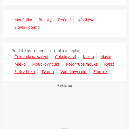
Moučníky
Buchty
Pečení
Návštěva
Slovník pojmů
Použité ingredience v tomto receptu:
Čokoláda na vaření
Cukr krystal
Kakao
Máslo
Mléko
Moučkový cukr
Polohrubá mouka
Rybíz
Sníh z bílku
Tvaroh
Vanilkový cukr
Žloutek