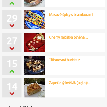
Masové špízy s bramborami
29
Cherry rajčátka plněná…
27
Tříbarevná buchta z…
15
Zapečený květák (nejen)…
14