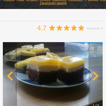
Zavařování okurek
4.7
hodnotilo:
3
1 / 3