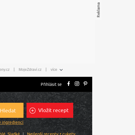
|
|
eny.cz
MojeZdraví.cz
více
Přihlásit se
Vložit recept
Hledat
 ingrediencí
hlé
Sladké
Nejlepší recepty z cukety