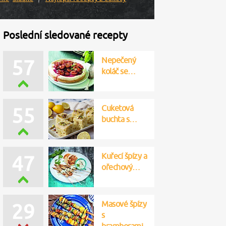
Poslední sledované recepty
Nepečený
57
koláč se…
Cuketová
55
buchta s…
Kuřecí špízy a
47
ořechový…
Masové špízy
29
s