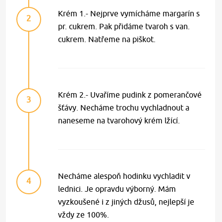
Krém 1.- Nejprve vymícháme margarín s
2
pr. cukrem. Pak přidáme tvaroh s van.
cukrem. Natřeme na piškot.
Krém 2.- Uvaříme pudink z pomerančové
3
šťávy. Necháme trochu vychladnout a
naneseme na tvarohový krém lžící.
Necháme alespoň hodinku vychladit v
4
lednici. Je opravdu výborný. Mám
vyzkoušené i z jiných džusů, nejlepší je
vždy ze 100%.