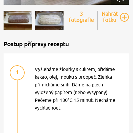
3
Nahrát
fotografie
fotku
Postup přípravy receptu
Vyšleháme žloutky s cukrem, přidáme
1
kakao, olej, mouku s prdopeč. Zlehka
přimícháme sníh. Dáme na plech
vyložený papírem (nebo vysypaný).
Pečeme při 180°C 15 minut. Necháme
vychladnout.