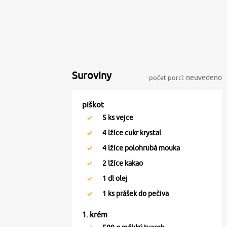
Suroviny
počet porcí:
neuvedeno
piškot
5
ks vejce
4
lžíce cukr krystal
4
lžíce polohrubá mouka
2
lžíce kakao
1
dl olej
1
ks prášek do pečiva
1. krém