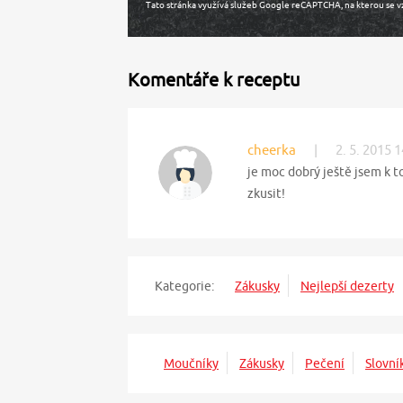
Tato stránka využívá služeb Google reCAPTCHA, na kterou se v
Komentáře k receptu
cheerka
|
2. 5. 2015 
je moc dobrý ještě jsem k t
zkusit!
Kategorie:
Zákusky
Nejlepší dezerty
Moučníky
Zákusky
Pečení
Slovní