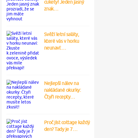
cukety! Jeden jasný
znak…
Svěží letní saláty,
které vás v horku
neunaví:…
Nejlepší nálev na
nakládané okurky:
Čtyři recepty…
Proč jíst cottage každý
den? Tady je 7…