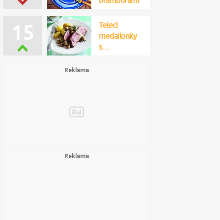
bramborami
Telecí
15
medailonky
s…