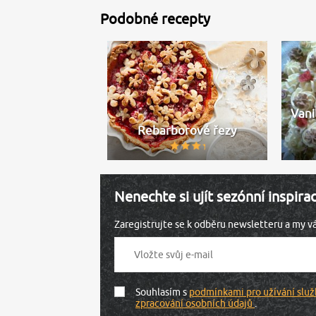
Podobné recepty
Vani
Rebarborové řezy
Nenechte si ujít sezónní inspira
Zaregistrujte se k odběru newsletteru a my 
Souhlasím s
podmínkami pro užívání služ
zpracování osobních údajů
.