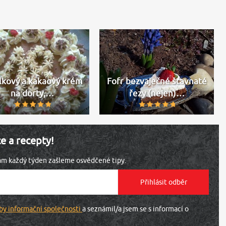
lkový a kakaový krém
Fofr bezvaječné šťavnaté
na dorty,…
řezy (nejen)…
ce a recepty!
vám každý týden zašleme osvědčené tipy.
by informační společnosti
a seznámil/a jsem se s informací o