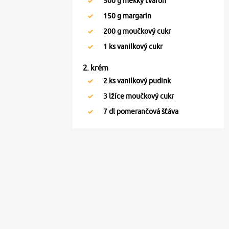
500
g měkký tvaroh
150
g margarín
200
g moučkový cukr
1
ks vanilkový cukr
2. krém
2
ks vanilkový pudink
3
lžíce moučkový cukr
7
dl pomerančová šťáva