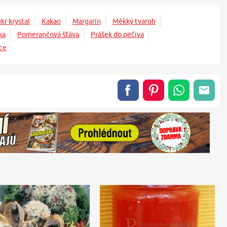
kr krystal
Kakao
Margarín
Měkký tvaroh
ka
Pomerančová šťáva
Prášek do pečiva
ce