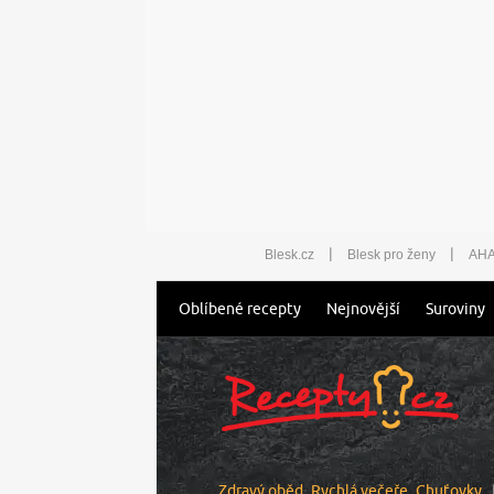
|
|
Blesk.cz
Blesk pro ženy
AHA
Oblíbené recepty
Nejnovější
Suroviny
Zdravý oběd
Rychlá večeře
Chuťovky