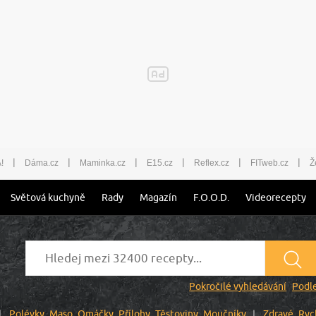
|
|
|
|
|
|
!
Dáma.cz
Maminka.cz
E15.cz
Reflex.cz
FITweb.cz
Ž
Světová kuchyně
Rady
Magazín
F.O.O.D.
Videorecepty
Pokročilé vyhledávání
Podle
Polévky
Maso
Omáčky
Přílohy
Těstoviny
Moučníky
Zdravé
Ryc