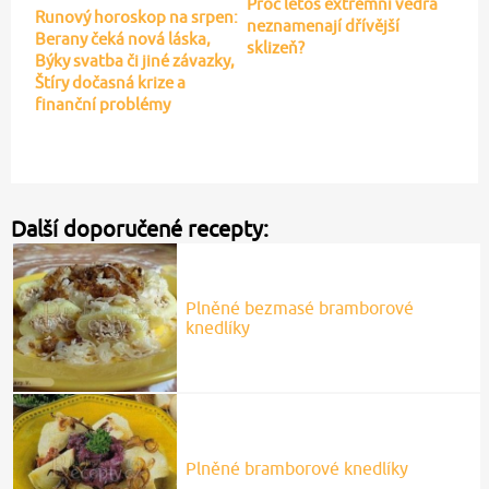
Proč letos extrémní vedra
Runový horoskop na srpen:
neznamenají dřívější
Berany čeká nová láska,
sklizeň?
Býky svatba či jiné závazky,
Štíry dočasná krize a
finanční problémy
Další doporučené recepty:
Plněné bezmasé bramborové
knedlíky
Plněné bramborové knedlíky