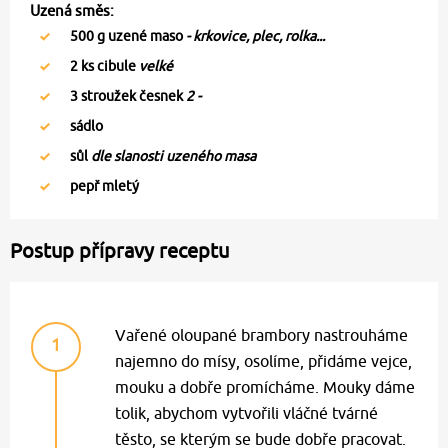
Uzená směs:
500
g uzené maso
- krkovice, plec, rolka...
2
ks cibule
velké
3
stroužek česnek
2 -
sádlo
sůl
dle slanosti uzeného masa
pepř mletý
Postup přípravy receptu
Vařené oloupané brambory nastrouháme
1
najemno do mísy, osolíme, přidáme vejce,
mouku a dobře promícháme. Mouky dáme
tolik, abychom vytvořili vláčné tvárné
těsto, se kterým se bude dobře pracovat.