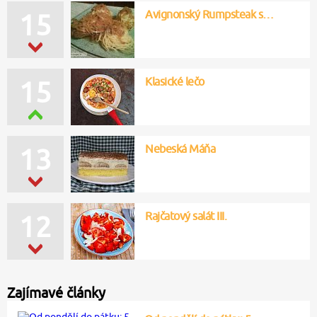
Avignonský Rumpsteak s…
15
Klasické lečo
15
Nebeská Máňa
13
Rajčatový salát III.
12
Zajímavé články