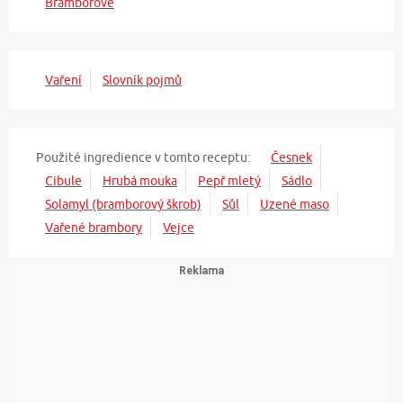
Bramborové
Vaření
Slovník pojmů
Použité ingredience v tomto receptu:
Česnek
Cibule
Hrubá mouka
Pepř mletý
Sádlo
Solamyl (bramborový škrob)
Sůl
Uzené maso
Vařené brambory
Vejce