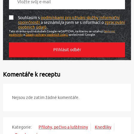
Souhlasím s
podmínkami pro užívání služby informační
společnosti
a seznámil/a jsem se s informací o
zpracování
osobních údajů
.
Tato stránka využívá služeb Google reCAPTCHA, na kterou se vztahují
Smluvní
podmínky
a
Zásady ochrany osobních údajů
společnosti Google.
Komentáře k receptu
Nejsou zde zatím žádné komentáře.
Kategorie:
Přílohy, pečivo a luštěniny
Knedlíky