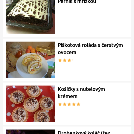
Perník s mřížkou
Piškotová roláda s čerstvým
ovocem
Košíčky s nutelovým
krémem
Drobenkový koláč (řez,