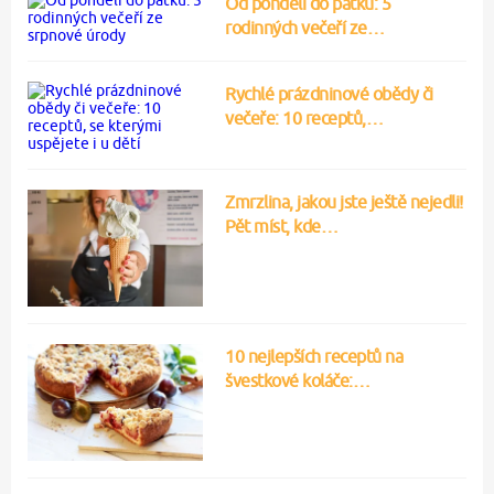
Od pondělí do pátku: 5
rodinných večeří ze…
Rychlé prázdninové obědy či
večeře: 10 receptů,…
Zmrzlina, jakou jste ještě nejedli!
Pět míst, kde…
10 nejlepších receptů na
švestkové koláče:…