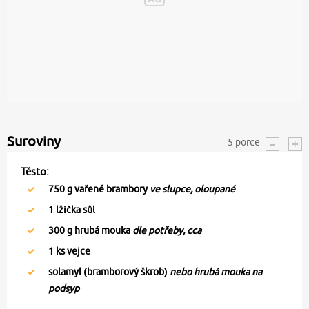
Suroviny
5
porce
Těsto:
750
g vařené brambory
ve slupce, oloupané
1
lžička sůl
300
g hrubá mouka
dle potřeby, cca
1
ks vejce
solamyl (bramborový škrob)
nebo hrubá mouka na
podsyp