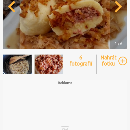
1 / 6
6
Nahrát
fotografií
fotku