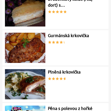
dort) s…
Gurmánská krkovička
Plněná krkovička
Pěna s polevou z hořké