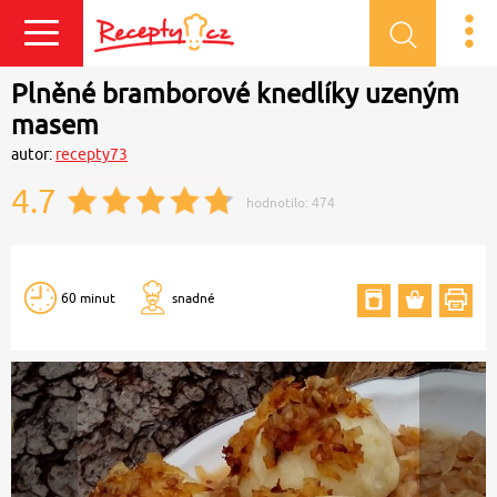
Přihlásit se
Plněné bramborové knedlíky uzeným
masem
autor:
recepty73
4.7
hodnotilo:
474
60 minut
snadné