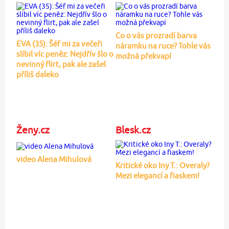
Co o vás prozradí barva
EVA (35): Šéf mi za večeři
náramku na ruce? Tohle vás
slíbil víc peněz: Nejdřív šlo o
možná překvapí
nevinný flirt, pak ale zašel
příliš daleko
Ženy.cz
Blesk.cz
video Alena Mihulová
Kritické oko Iny T.: Overaly?
Mezi elegancí a fiaskem!