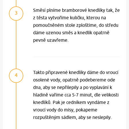
Směsí plníme bramborové knedlíky tak, že
3
z těsta vytvoříme kuličku, kterou na
pomoučněném stole zploštíme, do středu
dáme uzenou směs a knedlík opatrně
pevně uzavřeme.
Takto připravené knedlíky dáme do vroucí
4
osolené vody, opatrně podebereme ode
dna, aby se nepřilepily a po vyplavání k
hladině vaříme cca 5-7 minut, dle velikosti
knedlíků. Pak je cedníkem vyndáme z
vroucí vody do mísy, pokapeme
rozpuštěným sádlem, aby se neslepily.