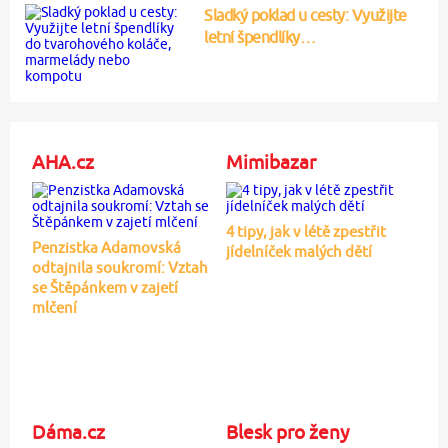
Sladký poklad u cesty: Využijte
letní špendlíky…
AHA.cz
Mimibazar
4 tipy, jak v létě zpestřit
Penzistka Adamovská
jídelníček malých dětí
odtajnila soukromí: Vztah
se Štěpánkem v zajetí
mlčení
Dáma.cz
Blesk pro ženy