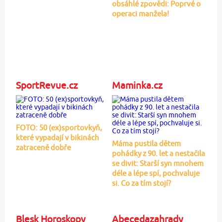
obsáhlé zpovědi: Poprvé o
operaci manžela!
SportRevue.cz
Maminka.cz
FOTO: 50 (ex)sportovkyň,
které vypadají v bikinách
Máma pustila dětem
zatraceně dobře
pohádky z 90. let a nestačila
se divit: Starší syn mnohem
déle a lépe spí, pochvaluje
si. Co za tím stojí?
Blesk Horoskopy
Abecedazahrady