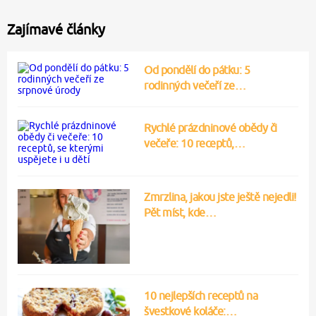
Zajímavé články
Od pondělí do pátku: 5
rodinných večeří ze…
Rychlé prázdninové obědy či
večeře: 10 receptů,…
Zmrzlina, jakou jste ještě nejedli!
Pět míst, kde…
10 nejlepších receptů na
švestkové koláče:…