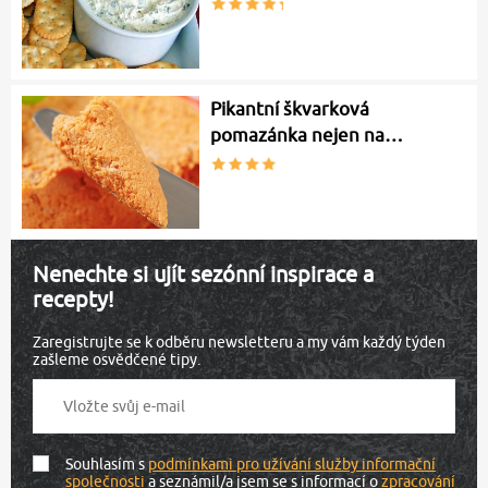
Pikantní škvarková
pomazánka nejen na…
Nenechte si ujít sezónní inspirace a
recepty!
Zaregistrujte se k odběru newsletteru a my vám každý týden
zašleme osvědčené tipy.
Souhlasím s
podmínkami pro užívání služby informační
společnosti
a seznámil/a jsem se s informací o
zpracování