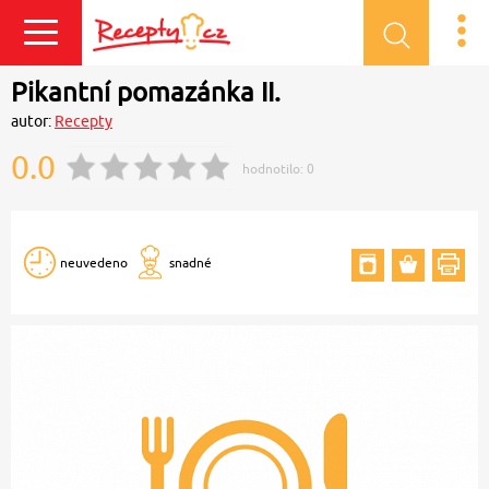
Přihlásit se
Pikantní pomazánka II.
autor:
Recepty
0.0
hodnotilo:
0
neuvedeno
snadné