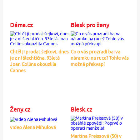
Dáma.cz
Blesk pro ženy
Chtěl ji prodat šejkovi, dnes
Co o vás prozradí barva
je z ní šlechtična. 93letá
náramku na ruce? Tohle vás
Joan Collins okouzlila
možná překvapí
Cannes
Ženy.cz
Blesk.cz
video Alena Mihulová
Martina Preissová (50) v