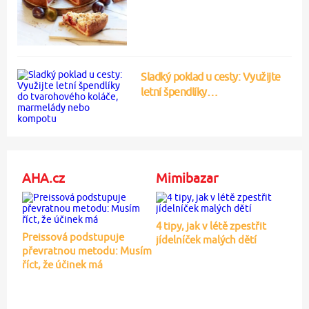
Sladký poklad u cesty: Využijte
letní špendlíky…
AHA.cz
Mimibazar
4 tipy, jak v létě zpestřit
Preissová podstupuje
jídelníček malých dětí
převratnou metodu: Musím
říct, že účinek má