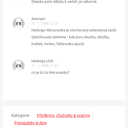
Dneska jsem dělala k večeři, je výborná.
Anonym
27. 1. 2006 23:29
Hedvigo Moravanka je sterilovaný zeleninový salát
(sterilovaná zelenina - kde jsou okurky, cibulky,
hrášek, mrkev, feferonka apod)
Hedviga USA
27. 1. 2006 21:27
co je to ta Moravanka?
Kategorie:
Předkrmy, chuťovky & svačiny
Pomazánky & dipy