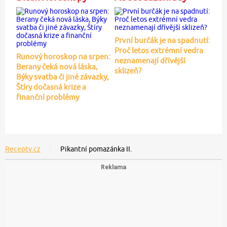
První burčák je na spadnutí:
Proč letos extrémní vedra
Runový horoskop na srpen:
neznamenají dřívější
Berany čeká nová láska,
sklizeň?
Býky svatba či jiné závazky,
Štíry dočasná krize a
finanční problémy
Recepty.cz
Pikantní pomazánka II.