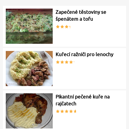
Zapečené těstoviny se
špenátem a tofu
Kuřecí ražniči pro lenochy
Pikantní pečené kuře na
rajčatech