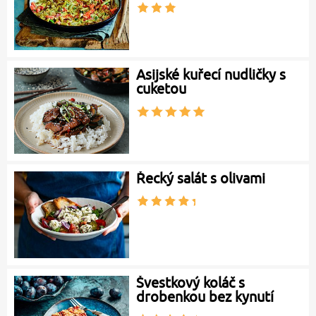
Asijské kuřecí nudličky s
cuketou
Řecký salát s olivami
Švestkový koláč s
drobenkou bez kynutí