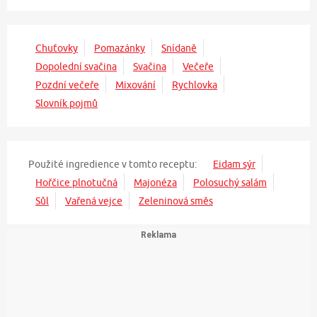
Chuťovky
Pomazánky
Snídaně
Dopolední svačina
Svačina
Večeře
Pozdní večeře
Mixování
Rychlovka
Slovník pojmů
Použité ingredience v tomto receptu:
Eidam sýr
Hořčice plnotučná
Majonéza
Polosuchý salám
Sůl
Vařená vejce
Zeleninová směs