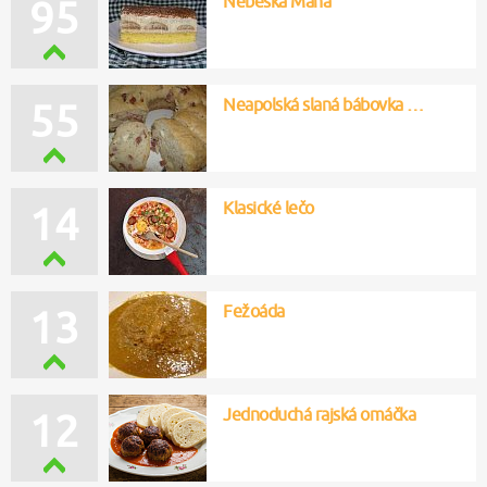
Nebeská Máňa
95
Neapolská slaná bábovka …
55
Klasické lečo
14
Fežoáda
13
Jednoduchá rajská omáčka
12