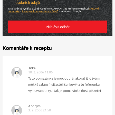
osobních údajů
.
Tato stránka využívá služeb Google reCAPTCHA, na kterou se vztahují
Smluvní
podmínky
a
Zásady ochrany osobních údajů
společnosti Google.
Komentáře k receptu
Jitka
10. 2. 2006 11:06
Tato pomazánka je moc dobrá, akorát já dávám
měkký salám (nejčastěji šunkový) a tu feferonku
vyndavám taky, i tak je pomazánka dost pikantní.
Anonym
3. 2. 2006 21:50