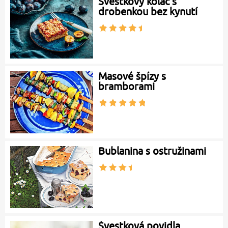
Švestkový koláč s
drobenkou bez kynutí
Masové špízy s
bramborami
Bublanina s ostružinami
Švestková povidla