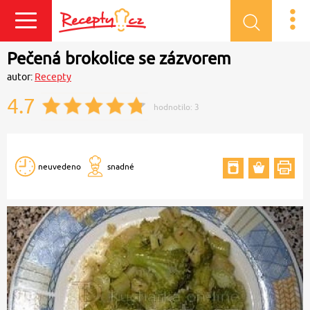
Přihlásit se
Pečená brokolice se zázvorem
autor:
Recepty
4.7
hodnotilo:
3
neuvedeno
snadné