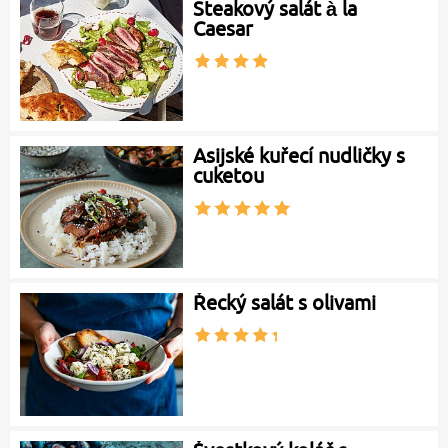
Steakový salát à la
Caesar
Asijské kuřecí nudličky s
cuketou
Řecký salát s olivami