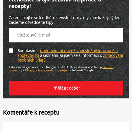
recepty!
Zaregistrujte se k odběru newsletteru a my vám každý týden
zašleme osvědčené tipy.
Souhlasím s
podmínkami pro užívání služby informační
společnosti
a seznámil/a jsem se s informací o
zpracování
osobních údajů
.
Tato stránka využívá služeb Google reCAPTCHA, na kterou se vztahují
Smluvní
podmínky
a
Zásady ochrany osobních údajů
společnosti Google.
Komentáře k receptu