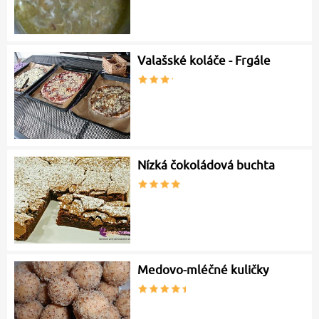
Valašské koláče - Frgále
Nízká čokoládová buchta
Medovo-mléčné kuličky