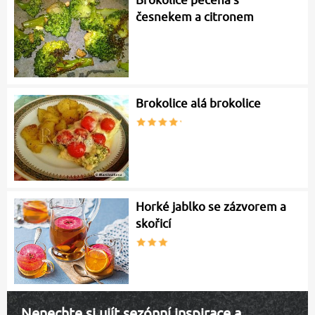
Brokolice pečená s
česnekem a citronem
Brokolice alá brokolice
Horké jablko se zázvorem a
skořicí
Nenechte si ujít sezónní inspirace a