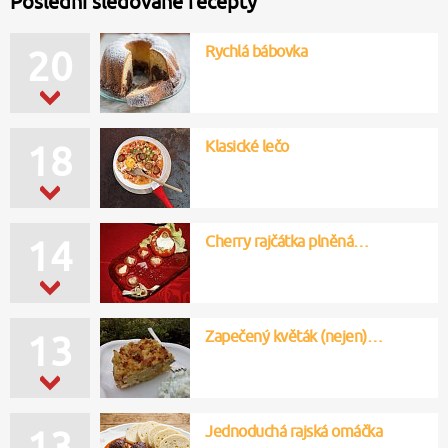
Poslední sledované recepty
Rychlá bábovka
20
Klasické lečo
18
Cherry rajčátka plněná…
14
Zapečený květák (nejen)…
13
Jednoduchá rajská omáčka
13