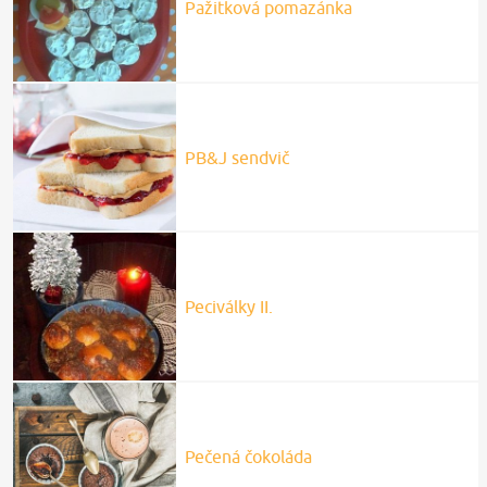
Pažitková pomazánka
PB&J sendvič
Peciválky II.
Pečená čokoláda