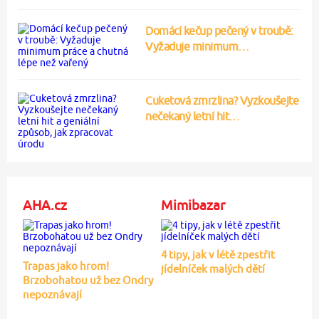
Domácí kečup pečený v troubě:
Vyžaduje minimum…
Cuketová zmrzlina? Vyzkoušejte
nečekaný letní hit…
AHA.cz
Mimibazar
4 tipy, jak v létě zpestřit
Trapas jako hrom!
jídelníček malých dětí
Brzobohatou už bez Ondry
nepoznávají