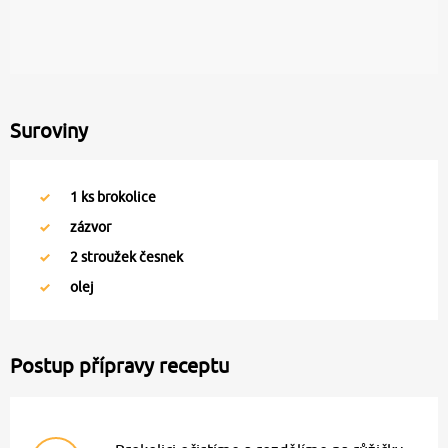
Suroviny
1
ks brokolice
zázvor
2
stroužek česnek
olej
Postup přípravy receptu