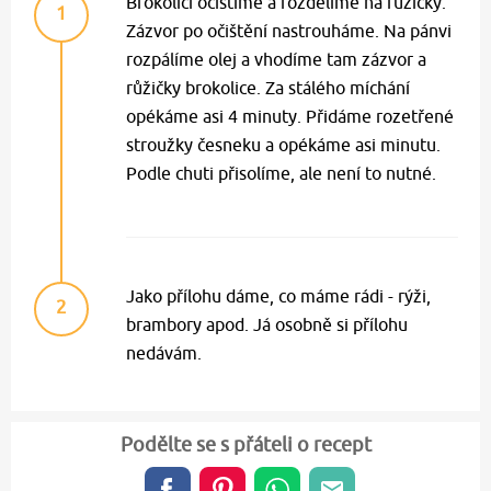
Brokolici očistíme a rozdělíme na růžičky.
1
Zázvor po očištění nastrouháme. Na pánvi
rozpálíme olej a vhodíme tam zázvor a
růžičky brokolice. Za stálého míchání
opékáme asi 4 minuty. Přidáme rozetřené
stroužky česneku a opékáme asi minutu.
Podle chuti přisolíme, ale není to nutné.
Jako přílohu dáme, co máme rádi - rýži,
2
brambory apod. Já osobně si přílohu
nedávám.
Podělte se s přáteli o recept