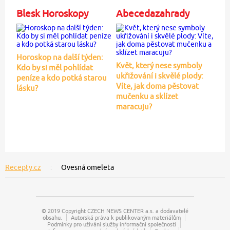
Blesk Horoskopy
Abecedazahrady
Horoskop na další týden:
Květ, který nese symboly
Kdo by si měl pohlídat
ukřižování i skvělé plody:
peníze a kdo potká starou
Víte, jak doma pěstovat
lásku?
mučenku a sklízet
maracuju?
Recepty.cz
Ovesná omeleta
© 2019 Copyright
CZECH NEWS CENTER a.s.
a dodavatelé
obsahu.
Autorská práva k publikovaným materiálům
Podmínky pro užívání služby informační společnosti