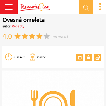
Přihlásit se
Ovesná omeleta
autor:
Recepty
4.0
hodnotilo:
3
30 minut
snadné