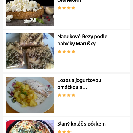
česnekem
Nanukové Řezy podle
babičky Marušky
Losos s jogurtovou
omáčkou a…
Slaný koláč s pórkem