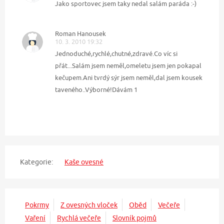
Jako sportovec jsem taky nedal salám paráda :-)
Roman Hanousek
10. 3. 2010 19:32
Jednoduché,rychlé,chutné,zdravé.Co víc si
přát...Salám jsem neměl,omeletu jsem jen pokapal
kečupem.Ani tvrdý sýr jsem neměl,dal jsem kousek
taveného..Výborné!Dávám 1
Kategorie:
Kaše ovesné
Pokrmy
Z ovesných vloček
Oběd
Večeře
Vaření
Rychlá večeře
Slovník pojmů