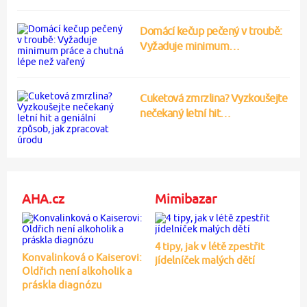
Domácí kečup pečený v troubě:
Vyžaduje minimum…
Cuketová zmrzlina? Vyzkoušejte
nečekaný letní hit…
AHA.cz
Mimibazar
4 tipy, jak v létě zpestřit
Konvalinková o Kaiserovi:
jídelníček malých dětí
Oldřich není alkoholik a
práskla diagnózu