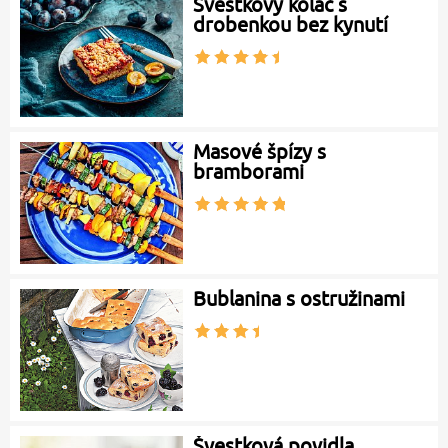
Švestkový koláč s
drobenkou bez kynutí
Masové špízy s
bramborami
Bublanina s ostružinami
Švestková povidla