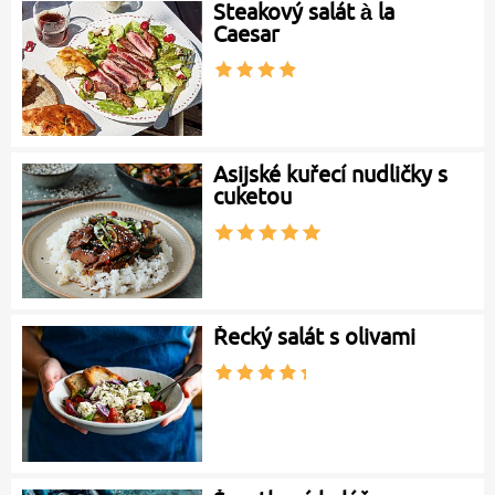
Steakový salát à la
Caesar
Asijské kuřecí nudličky s
cuketou
Řecký salát s olivami