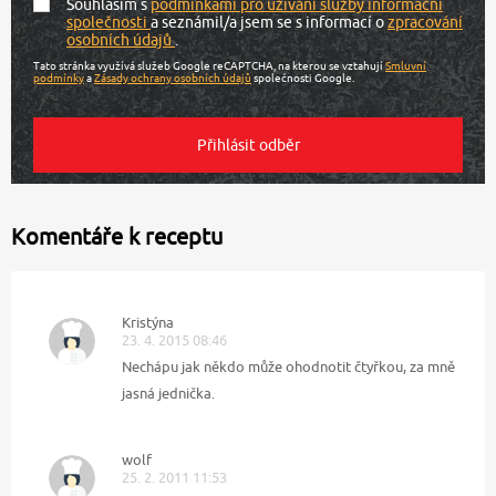
Souhlasím s
podmínkami pro užívání služby informační
společnosti
a seznámil/a jsem se s informací o
zpracování
osobních údajů
.
Tato stránka využívá služeb Google reCAPTCHA, na kterou se vztahují
Smluvní
podmínky
a
Zásady ochrany osobních údajů
společnosti Google.
Komentáře k receptu
Kristýna
23. 4. 2015 08:46
Nechápu jak někdo může ohodnotit čtyřkou, za mně
jasná jednička.
wolf
25. 2. 2011 11:53