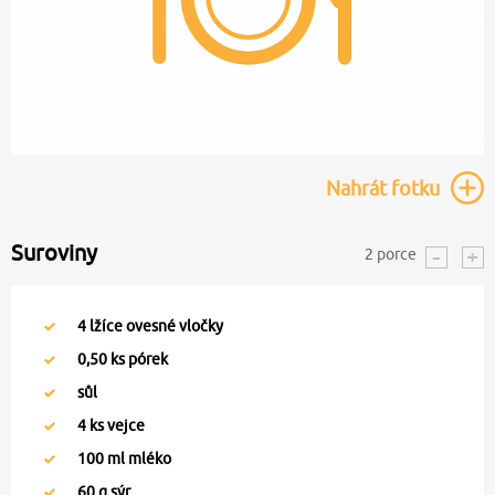
Nahrát
fotku
Suroviny
2
porce
4
lžíce ovesné vločky
0,50
ks pórek
sůl
4
ks vejce
100
ml mléko
60
g sýr