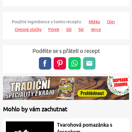
Použité ingredience v tomto receptu:
Mléko
Olej
Ovesné vločky
Pórek
Sůl
Sýr
Vejce
Podělte se s přáteli o recept
Mohlo by vám zachutnat
Tvarohová pomazánka s