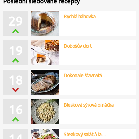
Poslední sledované recepty
Rychlá bábovka
29
Dobošův dort
19
Dokonale šťavnatá…
18
Blesková sýrová omáčka
16
Steakový salát à la…
14