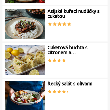
Asijské kuřecí nudličky s
cuketou
Cuketová buchta s
citronem a…
Řecký salát s olivami