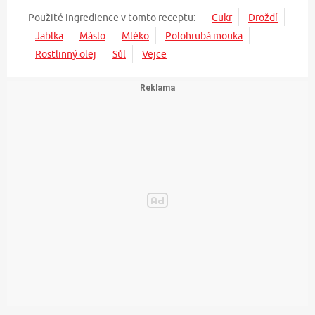
Použité ingredience v tomto receptu:
Cukr
Droždí
Jablka
Máslo
Mléko
Polohrubá mouka
Rostlinný olej
Sůl
Vejce