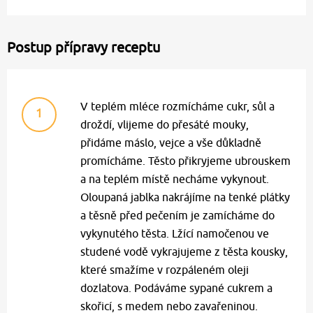
Postup přípravy receptu
V teplém mléce rozmícháme cukr, sůl a
1
droždí, vlijeme do přesáté mouky,
přidáme máslo, vejce a vše důkladně
promícháme. Těsto přikryjeme ubrouskem
a na teplém místě necháme vykynout.
Oloupaná jablka nakrájíme na tenké plátky
a těsně před pečením je zamícháme do
vykynutého těsta. Lžící namočenou ve
studené vodě vykrajujeme z těsta kousky,
které smažíme v rozpáleném oleji
dozlatova. Podáváme sypané cukrem a
skořicí, s medem nebo zavařeninou.