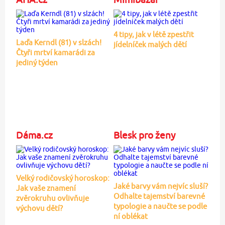
4 tipy, jak v létě zpestřit
Laďa Kerndl (81) v slzách!
jídelníček malých dětí
Čtyři mrtví kamarádi za
jediný týden
Dáma.cz
Blesk pro ženy
Velký rodičovský horoskop:
Jaké barvy vám nejvíc sluší?
Jak vaše znamení
Odhalte tajemství barevné
zvěrokruhu ovlivňuje
typologie a naučte se podle
výchovu dětí?
ní oblékat