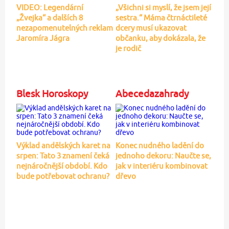
VIDEO: Legendární
„Všichni si myslí, že jsem její
„Žvejka“ a dalších 8
sestra.“ Máma čtrnáctileté
nezapomenutelných reklam
dcery musí ukazovat
Jaromíra Jágra
občanku, aby dokázala, že
je rodič
Blesk Horoskopy
Abecedazahrady
Výklad andělských karet na
Konec nudného ladění do
srpen: Tato 3 znamení čeká
jednoho dekoru: Naučte se,
nejnáročnější období. Kdo
jak v interiéru kombinovat
bude potřebovat ochranu?
dřevo