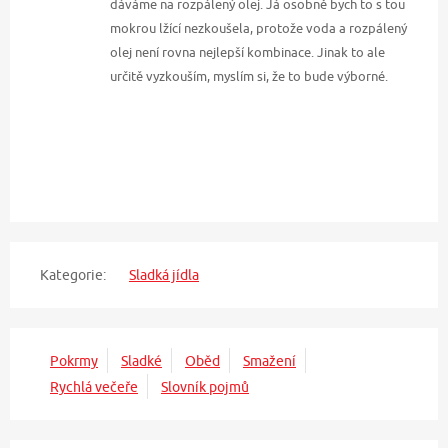
dáváme na rozpálený olej. Já osobně bych to s tou
mokrou lžící nezkoušela, protože voda a rozpálený
olej není rovna nejlepší kombinace. Jinak to ale
určitě vyzkouším, myslím si, že to bude výborné.
Kategorie:
Sladká jídla
Pokrmy
Sladké
Oběd
Smažení
Rychlá večeře
Slovník pojmů