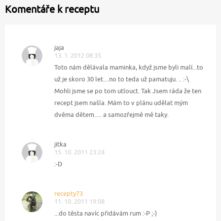
Komentáře k receptu
jaja
13. 1. 2012 08:35
Toto nám dělávala maminka, když jsme byli malí...to
už je skoro 30 let....no to teda už pamatuju. .. :-\
Mohli jsme se po tom utlouct. Tak Jsem ráda že ten
recept jsem našla. Mám to v plánu udělat mým
dvěma dětem..... a samozřejmě mě taky.
jitka
15. 10. 2011 23:24
:-D
recepty73
11. 10. 2011 19:08
...do těsta navíc přidávám rum :-P ;-)