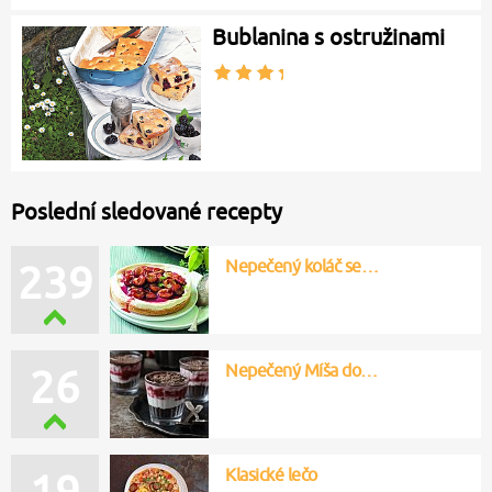
Bublanina s ostružinami
Poslední sledované recepty
Nepečený koláč se…
239
Nepečený Míša do…
26
Klasické lečo
19