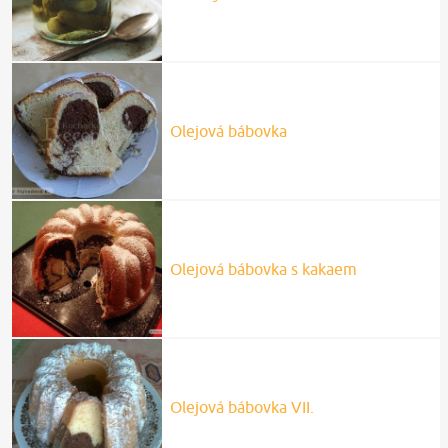
Olejová bábovka
Olejová bábovka s kakaem
Olejová bábovka VII.