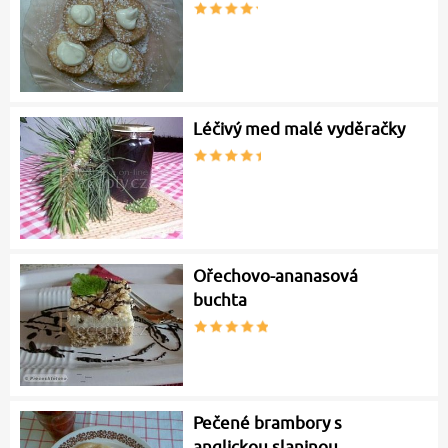
Léčivý med malé vyděračky
Ořechovo-ananasová
buchta
Pečené brambory s
anglickou slaninou