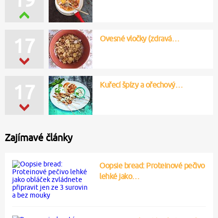
Ovesné vločky (zdravá…
17
Kuřecí špízy a ořechový…
17
Zajímavé články
Oopsie bread: Proteinové pečivo
lehké jako…