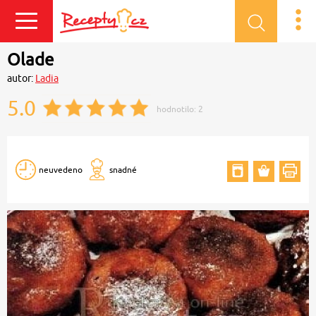
Přihlásit se
Olade
autor:
Ladia
5.0
hodnotilo:
2
neuvedeno
snadné