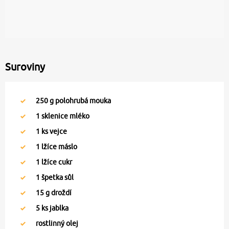
Suroviny
250
g polohrubá mouka
1
sklenice mléko
1
ks vejce
1
lžíce máslo
1
lžíce cukr
1
špetka sůl
15
g droždí
5
ks jablka
rostlinný olej