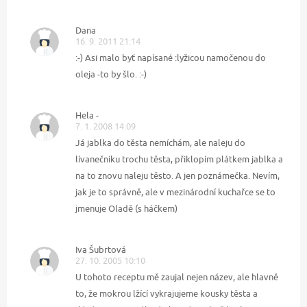
Dana
16. 9. 2011 21:14
:-) Asi malo byť napísané :lyžicou namočenou do
oleja -to by šlo. :-)
Hela -
7. 1. 2008 14:09
Já jablka do těsta nemíchám, ale naleju do
lívanečníku trochu těsta, přiklopím plátkem jablka a
na to znovu naleju těsto. A jen poznámečka. Nevím,
jak je to správně, ale v mezinárodní kuchařce se to
jmenuje Oladě (s háčkem)
Iva Šubrtová
27. 10. 2005 10:10
U tohoto receptu mě zaujal nejen název, ale hlavně
to, že mokrou lžící vykrajujeme kousky těsta a