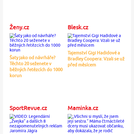
Ženy.cz
Blesk.cz
Tajemství Gigi Hadidové a
Šaty jako od návrháře?
Bradley Coopera: Vzali se už
Těchto 20 seženete v
před měsícem
běžných řetězcích do 1000
korun
SportRevue.cz
Maminka.cz