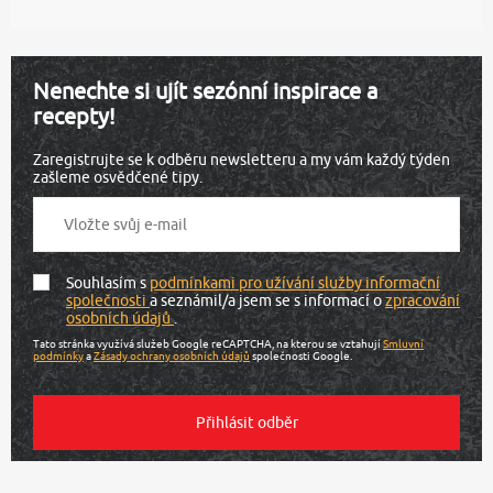
Nenechte si ujít sezónní inspirace a
recepty!
Zaregistrujte se k odběru newsletteru a my vám každý týden
zašleme osvědčené tipy.
Souhlasím s
podmínkami pro užívání služby informační
společnosti
a seznámil/a jsem se s informací o
zpracování
osobních údajů
.
Tato stránka využívá služeb Google reCAPTCHA, na kterou se vztahují
Smluvní
podmínky
a
Zásady ochrany osobních údajů
společnosti Google.