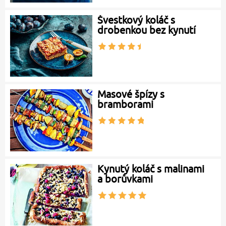
Švestkový koláč s
drobenkou bez kynutí
Masové špízy s
bramborami
Kynutý koláč s malinami
a borůvkami