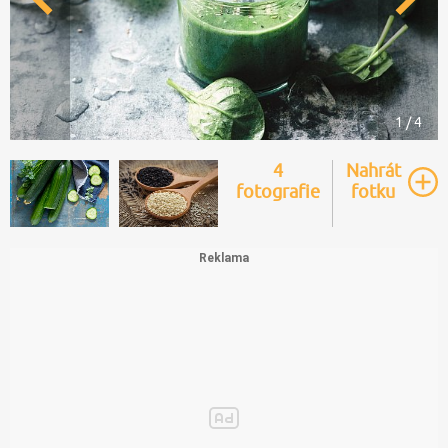
1 / 4
4
Nahrát
fotografie
fotku