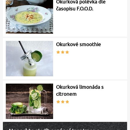
Okurková polévka dle
časopisu F.O.O.D.
Okurkové smoothie
Okurková limonáda s
citronem