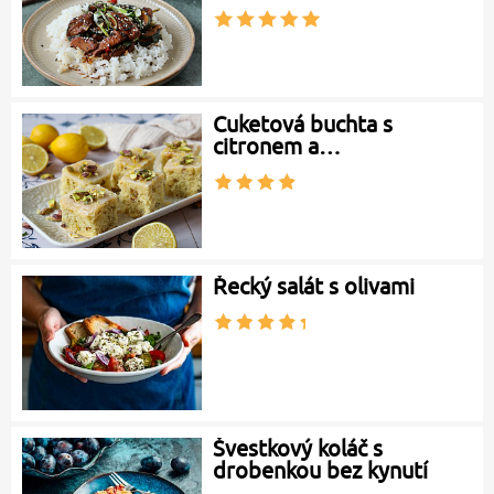
Cuketová buchta s
citronem a…
Řecký salát s olivami
Švestkový koláč s
drobenkou bez kynutí