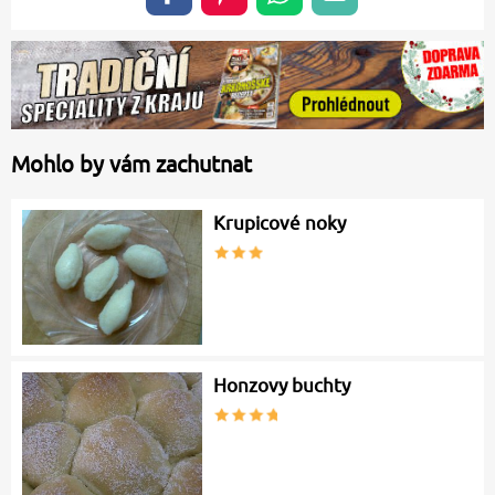
Mohlo by vám zachutnat
Krupicové noky
Honzovy buchty