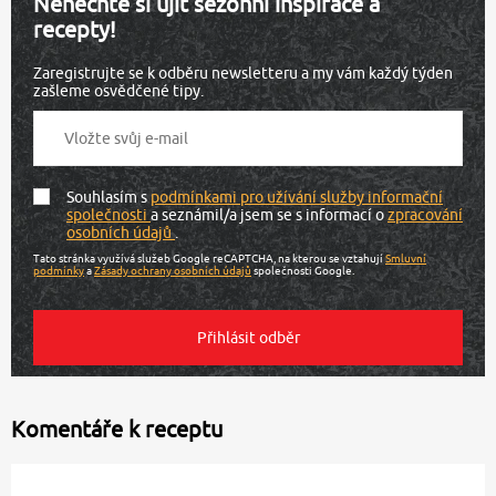
Nenechte si ujít sezónní inspirace a
recepty!
Zaregistrujte se k odběru newsletteru a my vám každý týden
zašleme osvědčené tipy.
Souhlasím s
podmínkami pro užívání služby informační
společnosti
a seznámil/a jsem se s informací o
zpracování
osobních údajů
.
Tato stránka využívá služeb Google reCAPTCHA, na kterou se vztahují
Smluvní
podmínky
a
Zásady ochrany osobních údajů
společnosti Google.
Komentáře k receptu