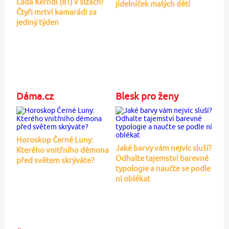
Laďa Kerndl (81) v slzách!
jídelníček malých dětí
Čtyři mrtví kamarádi za
jediný týden
Dáma.cz
Blesk pro ženy
Horoskop Černé Luny:
Jaké barvy vám nejvíc sluší?
Kterého vnitřního démona
Odhalte tajemství barevné
před světem skrýváte?
typologie a naučte se podle
ní oblékat