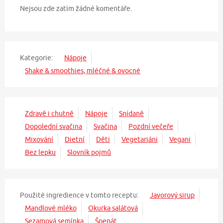
Nejsou zde zatím žádné komentáře.
Kategorie:
Nápoje
Shake & smoothies, mléčné & ovocné
Zdravě i chutně
Nápoje
Snídaně
Dopolední svačina
Svačina
Pozdní večeře
Mixování
Dietní
Děti
Vegetariáni
Vegani
Bez lepku
Slovník pojmů
Použité ingredience v tomto receptu:
Javorový sirup
Mandlové mléko
Okurka salátová
Sezamová semínka
Špenát