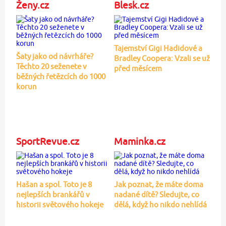
Ženy.cz
Blesk.cz
Tajemství Gigi Hadidové a
Šaty jako od návrháře?
Bradley Coopera: Vzali se už
Těchto 20 seženete v
před měsícem
běžných řetězcích do 1000
korun
SportRevue.cz
Maminka.cz
Hašan a spol. Toto je 8
Jak poznat, že máte doma
nejlepších brankářů v
nadané dítě? Sledujte, co
historii světového hokeje
dělá, když ho nikdo nehlídá