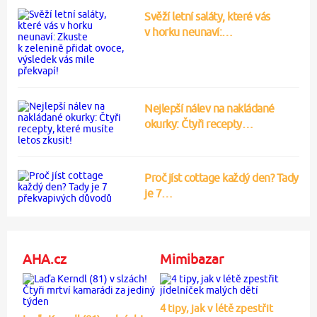
Svěží letní saláty, které vás
v horku neunaví:…
Nejlepší nálev na nakládané
okurky: Čtyři recepty…
Proč jíst cottage každý den? Tady
je 7…
AHA.cz
Mimibazar
4 tipy, jak v létě zpestřit