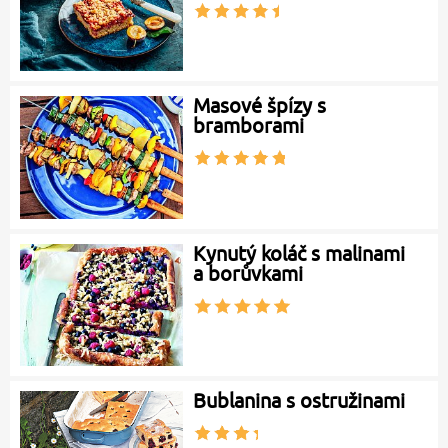
Masové špízy s
bramborami
Kynutý koláč s malinami
a borůvkami
Bublanina s ostružinami