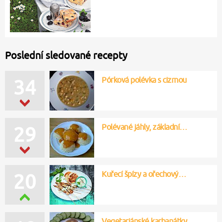
Poslední sledované recepty
Pórková polévka s cizrnou
34
Polévané jáhly, základní…
29
Kuřecí špízy a ořechový…
20
Vegetariánské karbanátky…