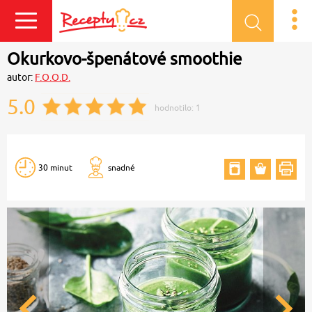
Přihlásit se
Okurkovo-špenátové smoothie
autor:
F.O.O.D.
5.0
hodnotilo:
1
30 minut
snadné