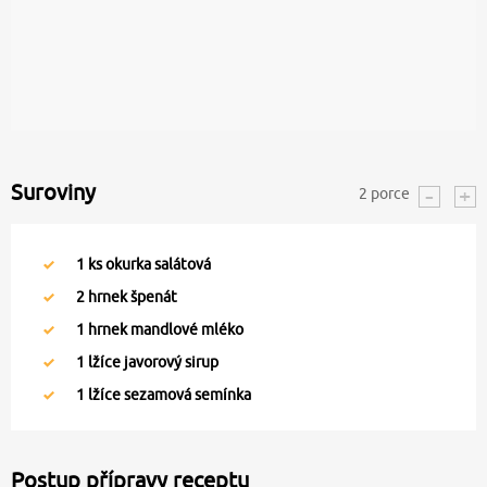
Suroviny
2
porce
1
ks okurka salátová
2
hrnek špenát
1
hrnek mandlové mléko
1
lžíce javorový sirup
1
lžíce sezamová semínka
Postup přípravy receptu