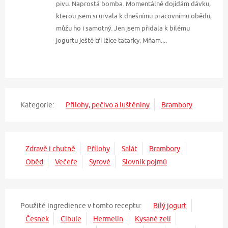
pivu. Naprostá bomba. Momentálně dojídám dávku,
kterou jsem si urvala k dnešnímu pracovnímu obědu,
můžu ho i samotný. Jen jsem přidala k bílému
jogurtu ještě tři lžíce tatarky. Mňam....
Kategorie:
Přílohy, pečivo a luštěniny
Brambory
Zdravě i chutně
Přílohy
Salát
Brambory
Oběd
Večeře
Syrové
Slovník pojmů
Použité ingredience v tomto receptu:
Bílý jogurt
Česnek
Cibule
Hermelín
Kysané zelí