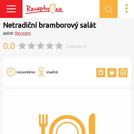
Přihlásit se
Netradiční bramborový salát
autor:
Recepty
0.0
hodnotilo:
0
neuvedeno
snadné