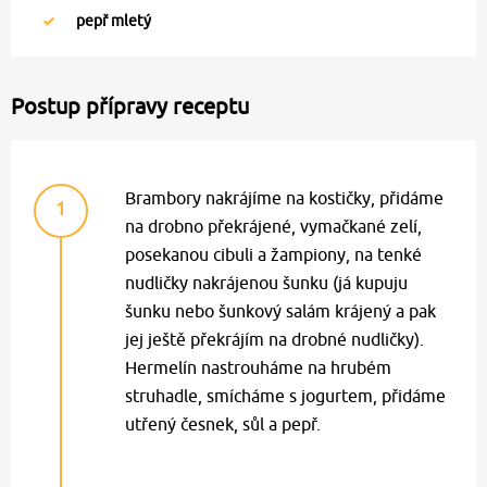
pepř mletý
Postup přípravy receptu
Brambory nakrájíme na kostičky, přidáme
1
na drobno překrájené, vymačkané zelí,
posekanou cibuli a žampiony, na tenké
nudličky nakrájenou šunku (já kupuju
šunku nebo šunkový salám krájený a pak
jej ještě překrájím na drobné nudličky).
Hermelín nastrouháme na hrubém
struhadle, smícháme s jogurtem, přidáme
utřený česnek, sůl a pepř.