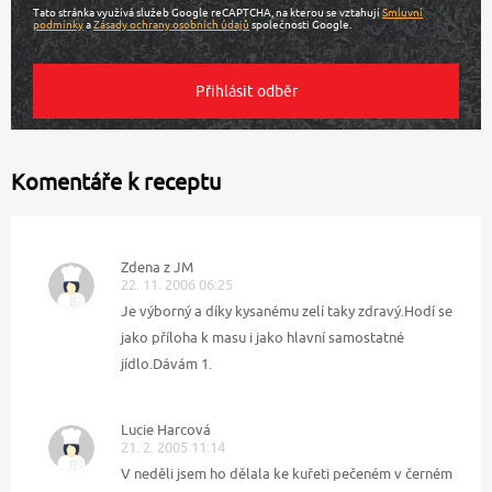
Tato stránka využívá služeb Google reCAPTCHA, na kterou se vztahují
Smluvní
podmínky
a
Zásady ochrany osobních údajů
společnosti Google.
Komentáře k receptu
Zdena z JM
22. 11. 2006 06:25
Je výborný a díky kysanému zelí taky zdravý.Hodí se
jako příloha k masu i jako hlavní samostatné
jídlo.Dávám 1.
Lucie Harcová
21. 2. 2005 11:14
V neděli jsem ho dělala ke kuřeti pečeném v černém