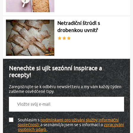
Netradiční štrúdl s
drobenkou uvnitř
Nenechte si ujít sezónní inspirace a
recepty!
Zaregistrujte se k odběru newsletteru a my vám každý týden
zašleme osvědčené tipy.
Souhlasím s
podmínkami pro užívání služby informační
společnosti
a seznámil/a jsem se s informací o
zpracování
osobních údajů
.