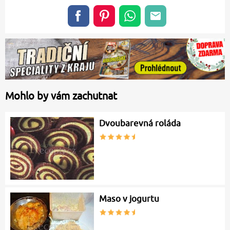
Mohlo by vám zachutnat
Dvoubarevná roláda
Maso v jogurtu