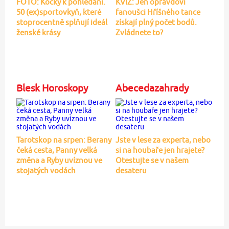
FOTO: Kočky k pohledání.
KVÍZ: Jen opravdoví
50 (ex)sportovkyň, které
fanoušci Hříšného tance
stoprocentně splňují ideál
získají plný počet bodů.
ženské krásy
Zvládnete to?
Blesk Horoskopy
Abecedazahrady
Tarotskop na srpen: Berany
Jste v lese za experta, nebo
čeká cesta, Panny velká
si na houbaře jen hrajete?
změna a Ryby uvíznou ve
Otestujte se v našem
stojatých vodách
desateru