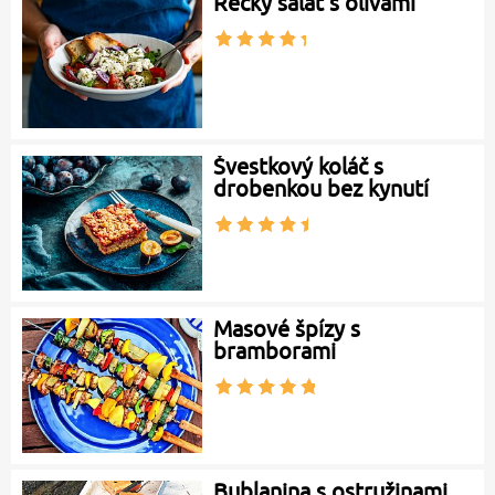
Řecký salát s olivami
Švestkový koláč s
drobenkou bez kynutí
Masové špízy s
bramborami
Bublanina s ostružinami