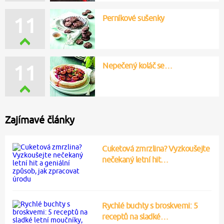
Perníkové sušenky
11
Nepečený koláč se…
11
Zajímavé články
Cuketová zmrzlina? Vyzkoušejte
nečekaný letní hit…
Rychlé buchty s broskvemi: 5
receptů na sladké…