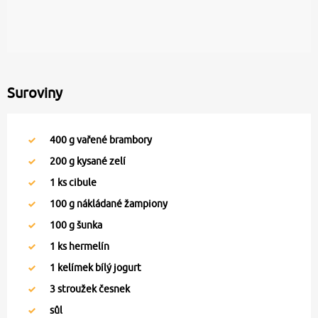
Suroviny
400
g vařené brambory
200
g kysané zelí
1
ks cibule
100
g nákládané žampiony
100
g šunka
1
ks hermelín
1
kelímek bílý jogurt
3
stroužek česnek
sůl