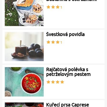
Švestková povidla
Rajčatová polévka s
petrželovým pestem
Kuřecí prsa Caprese