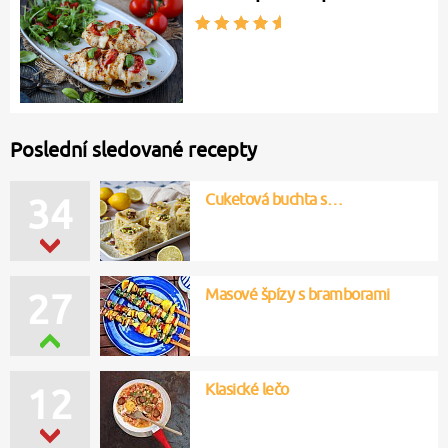
Poslední sledované recepty
Cuketová buchta s…
34
Masové špízy s bramborami
27
Klasické lečo
12