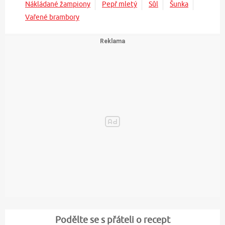
Nákládané žampiony
Pepř mletý
Sůl
Šunka
Vařené brambory
Podělte se s přáteli o recept