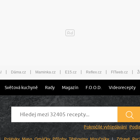
|
|
|
|
|
|
!
Dáma.cz
Maminka.cz
E15.cz
Reflex.cz
FITweb.cz
Ž
Světová kuchyně
Rady
Magazín
F.O.O.D.
Videorecepty
Pokročilé vyhledávání
Podle
Polévky
Maso
Omáčky
Přílohy
Těstoviny
Moučníky
Zdravé
Ryc