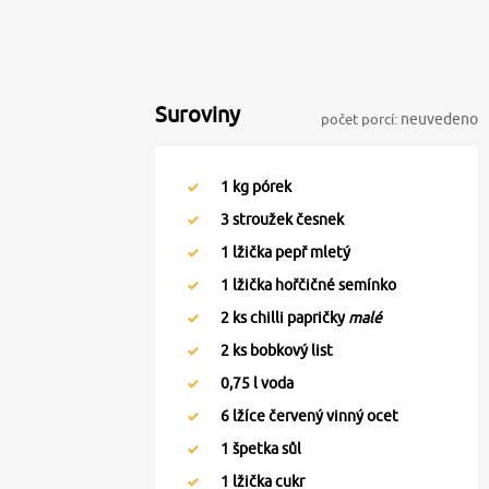
Suroviny
počet porcí:
neuvedeno
1
kg pórek
3
stroužek česnek
1
lžička pepř mletý
1
lžička hořčičné semínko
2
ks chilli papričky
malé
2
ks bobkový list
0,75
l voda
6
lžíce červený vinný ocet
1
špetka sůl
1
lžička cukr