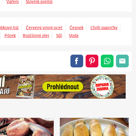
Vaření
Slovník pojmů
bkový list
Červený vinný ocet
Česnek
Chilli papričky
Pórek
Rostlinný olej
Sůl
Voda