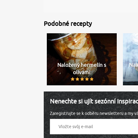
Podobné recepty
Naložený hermelín s
Nal
olivami
Nenechte si ujít sezónní inspira
Zaregistrujte se k odběru newsletteru a my 