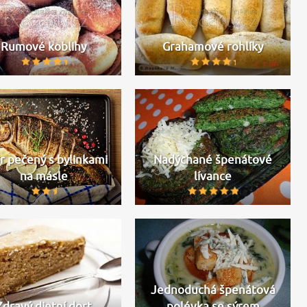
Rumové koblihy
Grahamové rohlíky
r pečený s bylinkami
Nadýchané špenátové
na másle
lívance
Jednoduchá špenátová
Zdravý dietní dort
polévka se sýrem