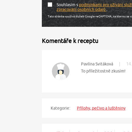
Souhlasím s
podmínkami pro užívání služ
zpracování osobních údajů
.
Tato stránka využívá služeb Google reCAPTCHA, na kterou se v
Komentáře k receptu
|
14.
Pavlína Svitáková
To příležitostně zkusím!
Kategorie:
Přílohy, pečivo a luštěniny