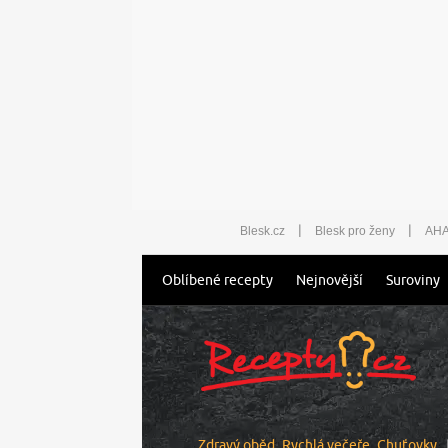
|
|
Blesk.cz
Blesk pro ženy
AHA
Oblíbené recepty
Nejnovější
Suroviny
Zdravý oběd
Rychlá večeře
Chuťovky