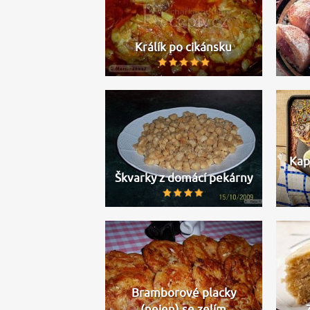
Králík po cikánsku
Kap
Škvarky z domácí pekárny
Bramborové placky
(nejen) se zelím