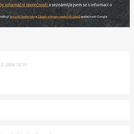
by informační společnosti
a seznámil/a jsem se s informací o
ztahují
Smluvní podmínky
a
Zásady ochrany osobních údajů
společnosti Google.
 2. 2006 10:14