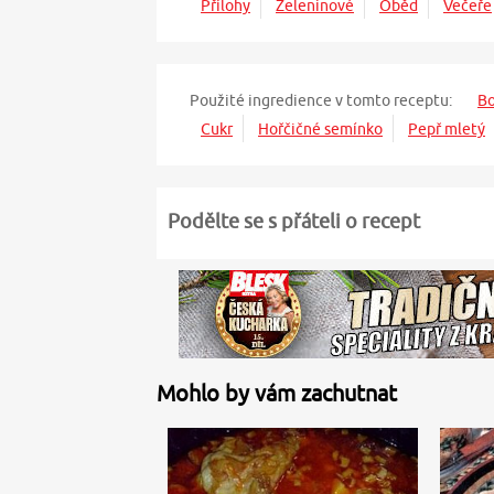
Přílohy
Zeleninové
Oběd
Večeře
Použité ingredience v tomto receptu:
Bo
Cukr
Hořčičné semínko
Pepř mletý
Podělte se s přáteli o recept
Mohlo by vám zachutnat