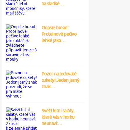
na sladké…
Oopsie bread:
Proteinové pečivo
lehké jako…
Pozor na jedovaté
cukety! Jeden jasný
znak…
Svěží letní saláty,
které vás v horku
neunaví:…