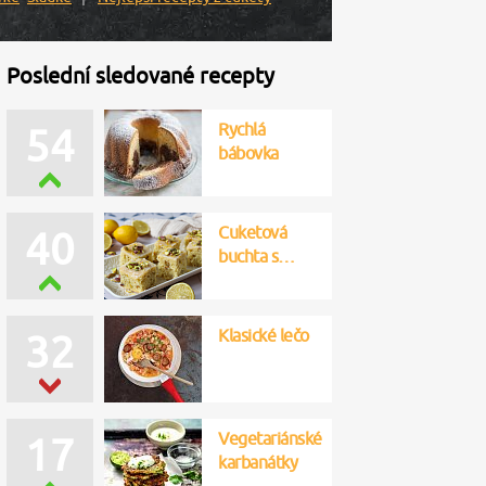
Poslední sledované recepty
Rychlá
54
bábovka
Cuketová
40
buchta s…
Klasické lečo
32
Vegetariánské
17
karbanátky