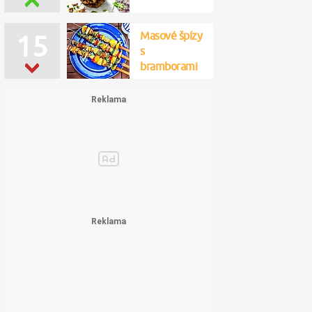
Masové špízy
15
s
bramborami