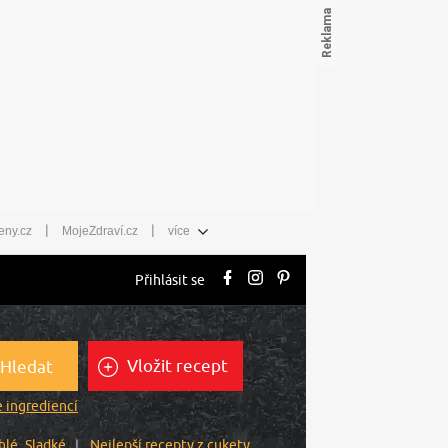
|
|
eny.cz
MojeZdraví.cz
více
Přihlásit se
Vložit recept
Hledat
 ingrediencí
hlé
Sladké
Nejlepší recepty z cukety