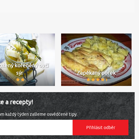
ožený kořeněný ovčí
sýr
Zapékaný pórek
ce a recepty!
vám každý týden zašleme osvědčené tipy.