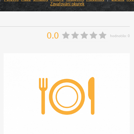
Zavařování okurek
0.0
hodnotilo:
0