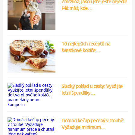
Zmrzlina, jakou jste ještě nejedli!
Pět míst, kde…
10 nejlepších receptů na
švestkové koláče:…
Sladký poklad u cesty: Využijte
letní špendlíky…
Domácí kečup pečený v troubě:
Vyžaduje minimum…