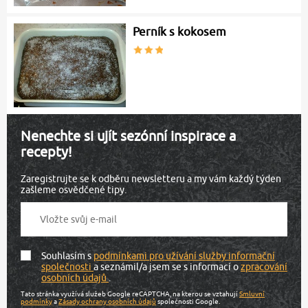
Perník s kokosem
Nenechte si ujít sezónní inspirace a
recepty!
Zaregistrujte se k odběru newsletteru a my vám každý týden
zašleme osvědčené tipy.
Souhlasím s
podmínkami pro užívání služby informační
společnosti
a seznámil/a jsem se s informací o
zpracování
osobních údajů
.
Tato stránka využívá služeb Google reCAPTCHA, na kterou se vztahují
Smluvní
podmínky
a
Zásady ochrany osobních údajů
společnosti Google.