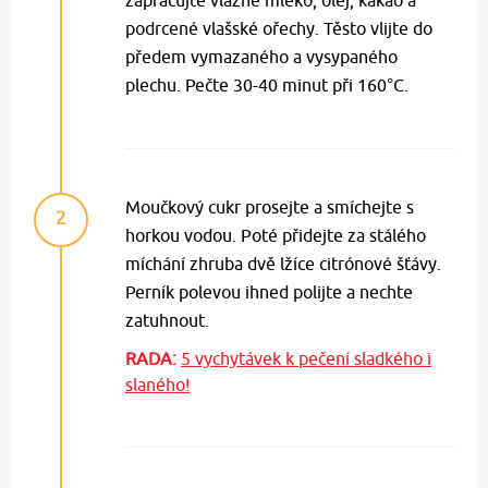
zapracujte vlažné mléko, olej, kakao a
podrcené vlašské ořechy. Těsto vlijte do
předem vymazaného a vysypaného
plechu. Pečte 30-40 minut při 160°C.
Moučkový cukr prosejte a smíchejte s
2
horkou vodou. Poté přidejte za stálého
míchání zhruba dvě lžíce citrónové šťávy.
Perník polevou ihned polijte a nechte
zatuhnout.
RADA:
5 vychytávek k pečení sladkého i
slaného!