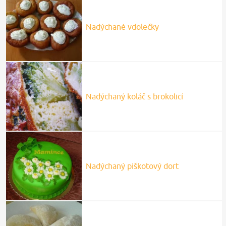
Nadýchané vdolečky
Nadýchaný koláč s brokolicí
Nadýchaný piškotový dort