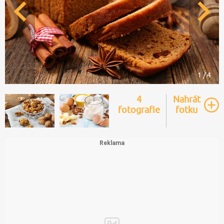
1 / 4
4
Nahrát
fotografie
fotku