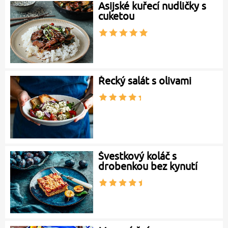
Asijské kuřecí nudličky s
cuketou
Řecký salát s olivami
Švestkový koláč s
drobenkou bez kynutí