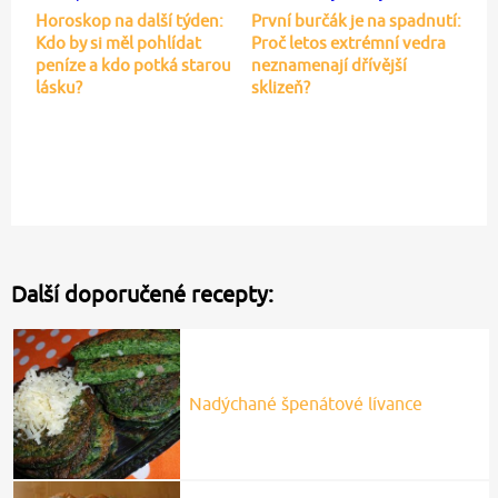
Horoskop na další týden:
První burčák je na spadnutí:
Kdo by si měl pohlídat
Proč letos extrémní vedra
peníze a kdo potká starou
neznamenají dřívější
lásku?
sklizeň?
Další doporučené recepty:
Nadýchané špenátové lívance