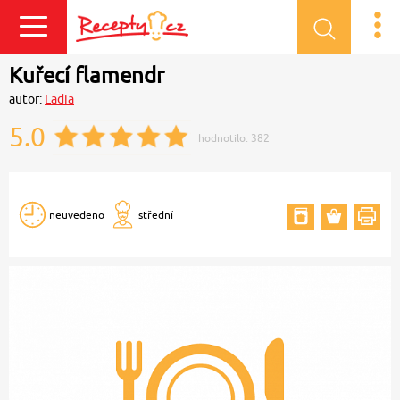
Přihlásit se
Kuřecí flamendr
autor:
Ladia
5.0
hodnotilo:
382
neuvedeno
střední