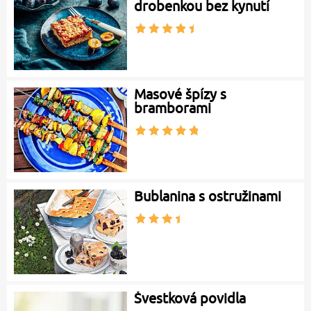
drobenkou bez kynutí
Masové špízy s
bramborami
Bublanina s ostružinami
Švestková povidla