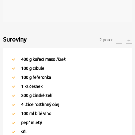
Suroviny
2
porce
400
g kuřecí maso
řízek
100
g cibule
100
g feferonka
1
ks česnek
200
g čínské zelí
4
lžíce rostlinný olej
100
ml bílé víno
pepř mletý
sůl