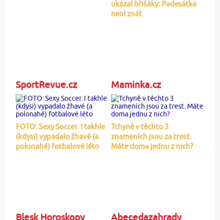
ukázal břišáky: Padesátka
není znát
SportRevue.cz
Maminka.cz
FOTO: Sexy Soccer. I takhle
Tchyně v těchto 3
(kdysi) vypadalo žhavé (a
znameních jsou za trest.
polonahé) fotbalové léto
Máte doma jednu z nich?
Blesk Horoskopy
Abecedazahrady