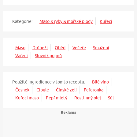
Kategorie:
Maso & ryby & mořské plody
Kuřecí
Maso
Drůbeží
Oběd
Večeře
Smažení
Vaření
Slovník pojmů
Použité ingredience v tomto receptu:
Bílé víno
Česnek
Cibule
Čínské zelí
Feferonka
Kuřecí maso
Pepř mletý
Rostlinný olej
Sůl