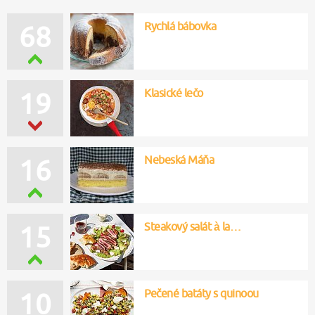
Rychlá bábovka
68
Klasické lečo
19
Nebeská Máňa
16
Steakový salát à la…
15
Pečené batáty s quinoou
10