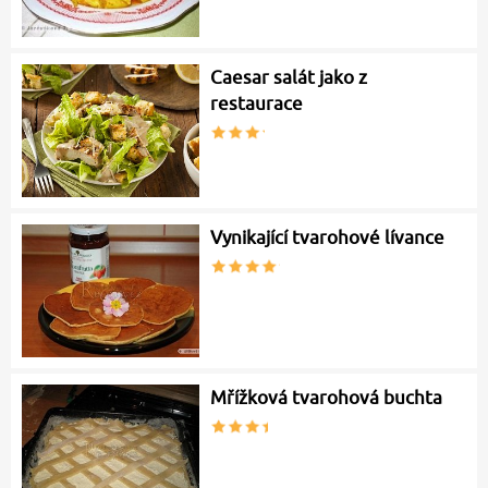
Caesar salát jako z
restaurace
Vynikající tvarohové lívance
Mřížková tvarohová buchta