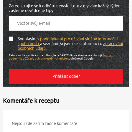
Zaregistrujte se k odběru newsletteru a my vám každý týden
zašleme osvědčené tipy.
Souhlasím s
podmínkami pro užívání služby informační
společnosti
a seznámil/a jsem se s informací o
zpracování
osobních údajů
.
Tato stránka využívá služeb Google reCAPTCHA, na kterou se vztahují
Smluvní
podmínky
a
Zásady ochrany osobních údajů
společnosti Google.
Komentáře k receptu
Nejsou zde zatím žádné komentáře.