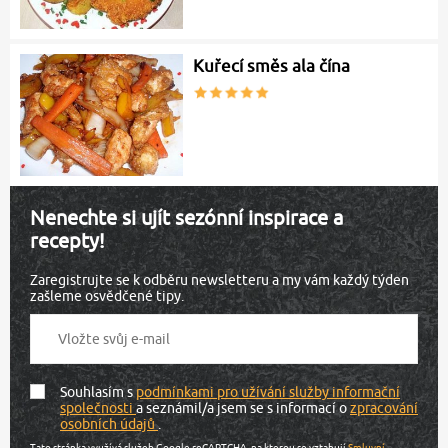
Kuřecí směs ala čína
Nenechte si ujít sezónní inspirace a
recepty!
Zaregistrujte se k odběru newsletteru a my vám každý týden
zašleme osvědčené tipy.
Souhlasím s
podmínkami pro užívání služby informační
společnosti
a seznámil/a jsem se s informací o
zpracování
osobních údajů
.
Tato stránka využívá služeb Google reCAPTCHA, na kterou se vztahují
Smluvní