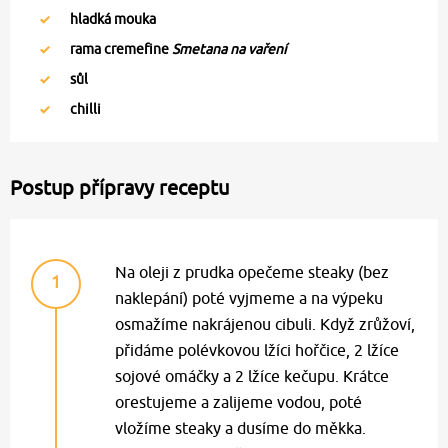
hladká mouka
rama cremefine
Smetana na vaření
sůl
chilli
Postup přípravy receptu
Na oleji z prudka opečeme steaky (bez
1
naklepání) poté vyjmeme a na výpeku
osmažíme nakrájenou cibuli. Když zrůžoví,
přidáme polévkovou lžíci hořčice, 2 lžíce
sojové omáčky a 2 lžíce kečupu. Krátce
orestujeme a zalijeme vodou, poté
vložíme steaky a dusíme do měkka.