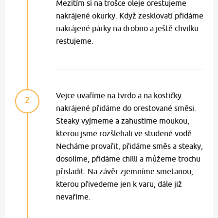
Mezitím si na trošce oleje orestujeme
nakrájené okurky. Když zesklovatí přidáme
nakrájené párky na drobno a ještě chvilku
restujeme.
Vejce uvaříme na tvrdo a na kostičky
2
nakrájené přidáme do orestované směsi.
Steaky vyjmeme a zahustíme moukou,
kterou jsme rozšlehali ve studené vodě.
Necháme provařit, přidáme směs a steaky,
dosolíme, přidáme chilli a můžeme trochu
přisladit. Na závěr zjemníme smetanou,
kterou přivedeme jen k varu, dále již
nevaříme.