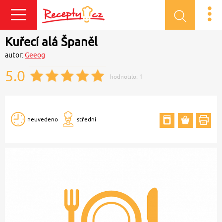
Přihlásit se
Kuřecí alá Španěl
autor:
Geeog
5.0
hodnotilo:
1
neuvedeno
střední