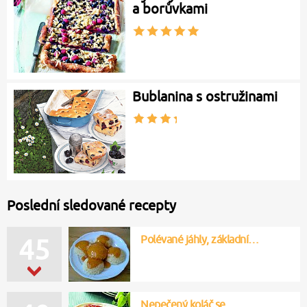
a borůvkami
Bublanina s ostružinami
Poslední sledované recepty
Polévané jáhly, základní…
45
Nepečený koláč se…