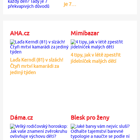
je 7…
AHA.cz
Mimibazar
4 tipy, jak v létě zpestřit
Laďa Kerndl (81) v slzách!
jídelníček malých dětí
Čtyři mrtví kamarádi za
jediný týden
Dáma.cz
Blesk pro ženy