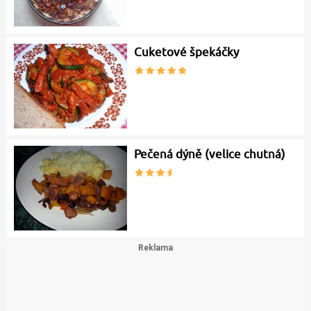
Cuketové špekáčky
Pečená dýně (velice chutná)