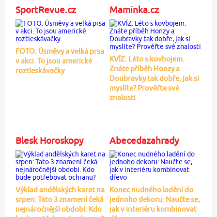
SportRevue.cz
Maminka.cz
FOTO: Úsměvy a velká prsa
KVÍZ: Léto s kovbojem.
v akci. To jsou americké
Znáte příběh Honzy a
roztleskávačky
Doubravky tak dobře, jak si
myslíte? Prověřte své
znalosti
Blesk Horoskopy
Abecedazahrady
Výklad andělských karet na
Konec nudného ladění do
srpen: Tato 3 znamení čeká
jednoho dekoru: Naučte se,
nejnáročnější období. Kdo
jak v interiéru kombinovat