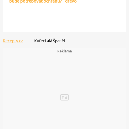
bude potřebovat ochranu?
dřevo
Recepty.cz
Kuřecí alá Španěl