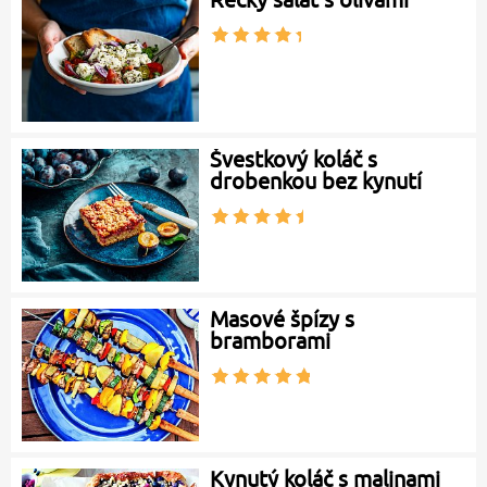
Švestkový koláč s
drobenkou bez kynutí
Masové špízy s
bramborami
Kynutý koláč s malinami