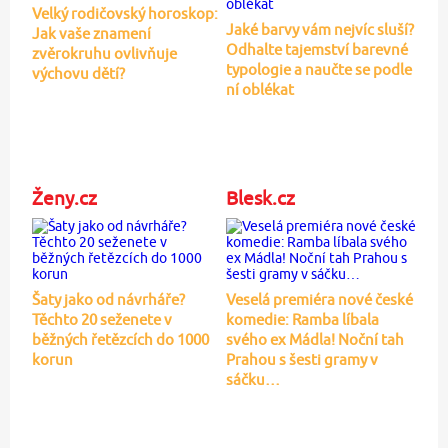
Velký rodičovský horoskop:
Jaké barvy vám nejvíc sluší?
Jak vaše znamení
Odhalte tajemství barevné
zvěrokruhu ovlivňuje
typologie a naučte se podle
výchovu dětí?
ní oblékat
Ženy.cz
Blesk.cz
Šaty jako od návrháře?
Veselá premiéra nové české
Těchto 20 seženete v
komedie: Ramba líbala
běžných řetězcích do 1000
svého ex Mádla! Noční tah
korun
Prahou s šesti gramy v
sáčku…