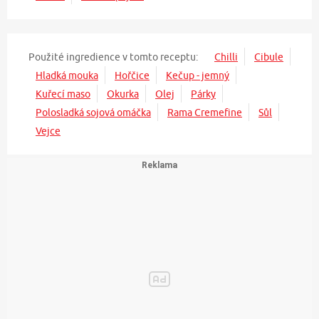
Použité ingredience v tomto receptu:
Chilli
Cibule
Hladká mouka
Hořčice
Kečup - jemný
Kuřecí maso
Okurka
Olej
Párky
Polosladká sojová omáčka
Rama Cremefine
Sůl
Vejce