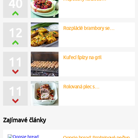
40
Rozpláclé brambory se…
12
Kuřecí špízy na gril
11
Rolovaná plec s…
11
Zajímavé články
Oopsie bread: Proteinové pečivo