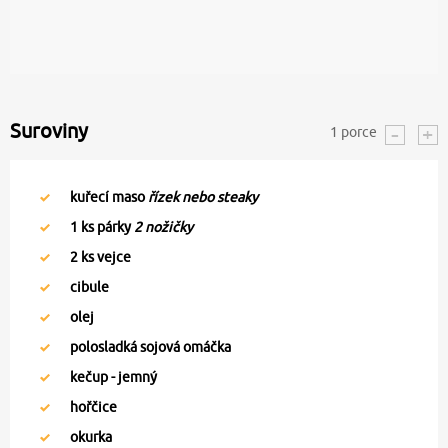
Suroviny
1
porce
kuřecí maso
řízek nebo steaky
1
ks párky
2 nožičky
2
ks vejce
cibule
olej
polosladká sojová omáčka
kečup - jemný
hořčice
okurka