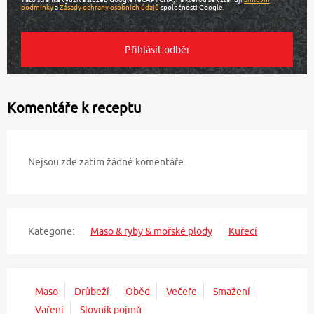
podmínky
a
Zásady ochrany osobních údajů
společnosti Google.
Komentáře k receptu
Nejsou zde zatím žádné komentáře.
Kategorie:
Maso & ryby & mořské plody
Kuřecí
Maso
Drůbeží
Oběd
Večeře
Smažení
Vaření
Slovník pojmů