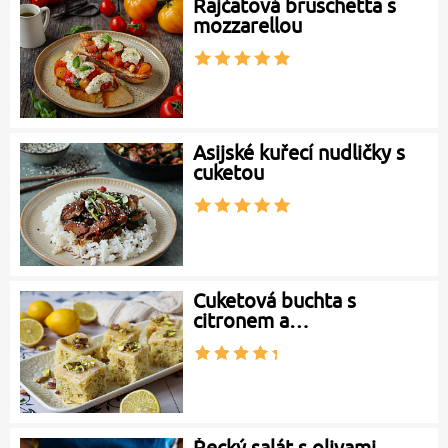
Rajčatová bruschetta s
mozzarellou
Asijské kuřecí nudličky s
cuketou
Cuketová buchta s
citronem a…
Řecký salát s olivami