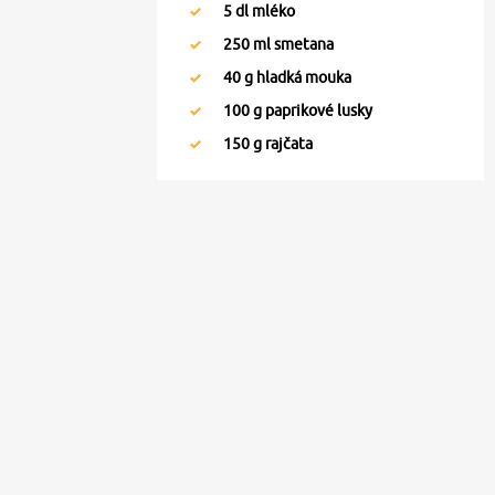
5
dl mléko
250
ml smetana
40
g hladká mouka
100
g paprikové lusky
150
g rajčata