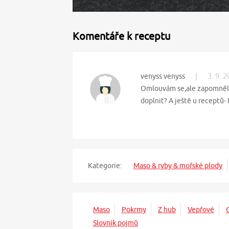
Komentáře k receptu
|
3. 9. 
venyss venyss
Omlouvám se,ale zapomněla
doplnit? A ještě u receptů-
Kategorie:
Maso & ryby & mořské plody
Maso
Pokrmy
Z hub
Vepřové
Slovník pojmů