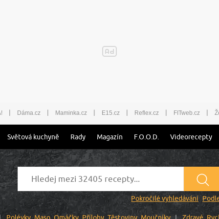
|
|
|
|
|
|
!
Dáma.cz
Maminka.cz
E15.cz
Reflex.cz
FITweb.cz
Ž
Světová kuchyně
Rady
Magazín
F.O.O.D.
Videorecepty
Pokročilé vyhledávání
Podle
Polévky
Maso
Omáčky
Přílohy
Těstoviny
Moučníky
Zdravé
Ryc