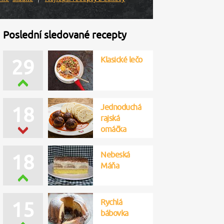
Poslední sledované recepty
Klasické lečo
29
Jednoduchá
18
rajská
omáčka
Nebeská
18
Máňa
Rychlá
15
bábovka