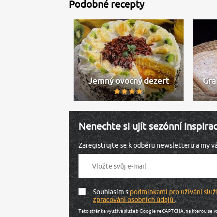
Podobné recepty
Jemný ovocný dezert
Gra
Nenechte si ujít sezónní inspira
Zaregistrujte se k odběru newsletteru a my 
Souhlasím s
podmínkami pro užívání služ
zpracování osobních údajů
.
Tato stránka využívá služeb Google reCAPTCHA, na kterou se v