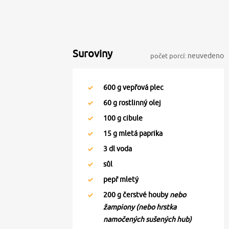
Suroviny
počet porcí:
neuvedeno
600
g vepřová plec
60
g rostlinný olej
100
g cibule
15
g mletá paprika
3
dl voda
sůl
pepř mletý
200
g čerstvé houby
nebo
žampiony (nebo hrstka
namočených sušených hub)