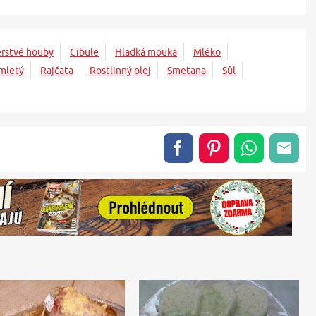
rstvé houby
Cibule
Hladká mouka
Mléko
mletý
Rajčata
Rostlinný olej
Smetana
Sůl