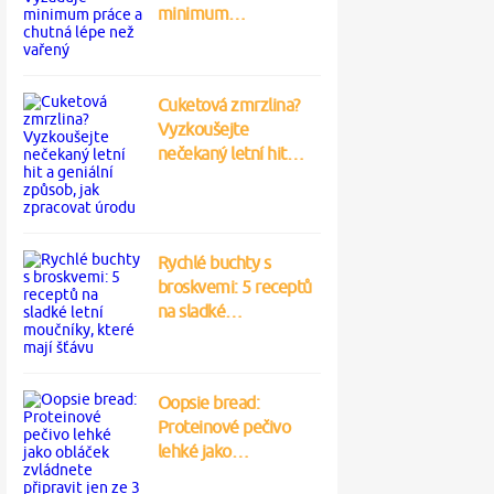
minimum…
Cuketová zmrzlina?
Vyzkoušejte
nečekaný letní hit…
Rychlé buchty s
broskvemi: 5 receptů
na sladké…
Oopsie bread:
Proteinové pečivo
lehké jako…