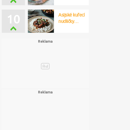
Asijské kuřecí
10
nudličky…