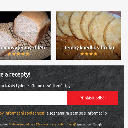
hamový jemný chléb
Jemný knedlík v hrnku
ce a recepty!
vám každý týden zašleme osvědčené tipy.
by informační společnosti
a seznámil/a jsem se s informací o
ztahují
Smluvní podmínky
a
Zásady ochrany osobních údajů
společnosti Google.