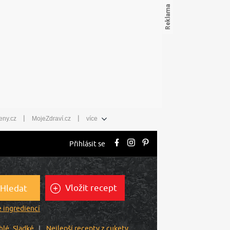
|
|
eny.cz
MojeZdraví.cz
více
Přihlásit se
Vložit recept
Hledat
 ingrediencí
hlé
Sladké
Nejlepší recepty z cukety