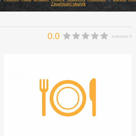
Zavařování okurek
0.0
hodnotilo:
0