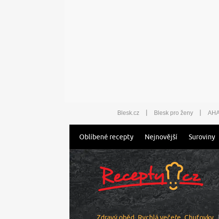
|
|
Blesk.cz
Blesk pro ženy
AHA
Oblíbené recepty
Nejnovější
Suroviny
Zdravý oběd
Rychlá večeře
Chuťovky