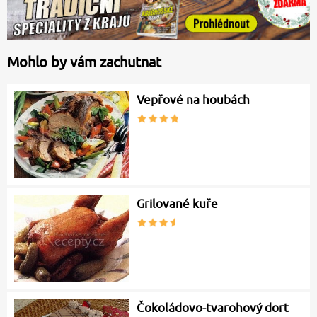
Mohlo by vám zachutnat
Vepřové na houbách
Grilované kuře
Čokoládovo-tvarohový dort