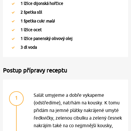
1
lžíce dijonská hořčice
2
špetka sůl
1
špetka cukr
malá
1
lžíce ocet
1
lžíce panenský olivový olej
3
dl voda
Postup přípravy receptu
Salát umyjeme a dobře vykapeme
1
(odstředíme), natrhám na kousky. K tomu
přidám na jemné plátky nakrájené umyté
ředkvičky, zelenou cibulku a zelený česnek
nakrájím také na co nejjmnější kousky,