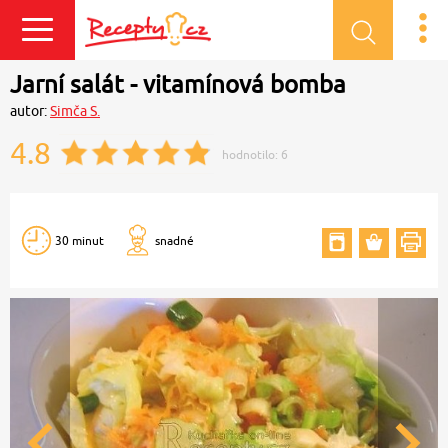
Přihlásit se
Jarní salát - vitamínová bomba
autor:
Simča S.
4.8
hodnotilo:
6
30 minut
snadné