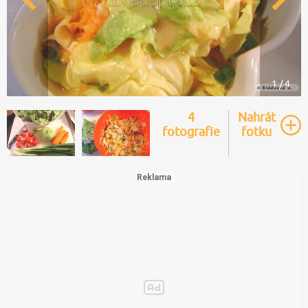
1 / 4
4
Nahrát
fotografie
fotku