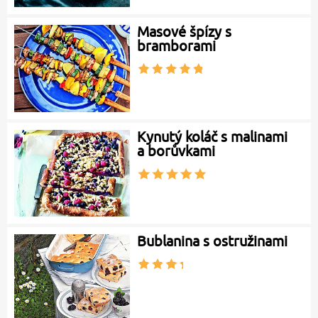
Masové špízy s
bramborami
Kynutý koláč s malinami
a borůvkami
Bublanina s ostružinami