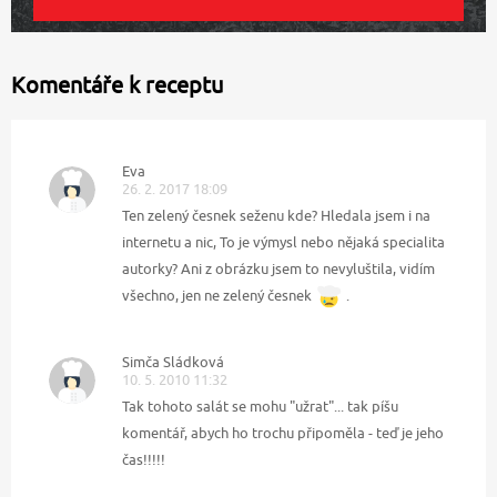
Komentáře k receptu
Eva
26. 2. 2017 18:09
Ten zelený česnek seženu kde? Hledala jsem i na
internetu a nic, To je výmysl nebo nějaká specialita
autorky? Ani z obrázku jsem to nevyluštila, vidím
všechno, jen ne zelený česnek
.
Simča Sládková
10. 5. 2010 11:32
Tak tohoto salát se mohu "užrat"... tak píšu
komentář, abych ho trochu připoměla - teď je jeho
čas!!!!!