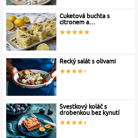
Cuketová buchta s
citronem a…
Řecký salát s olivami
Švestkový koláč s
drobenkou bez kynutí