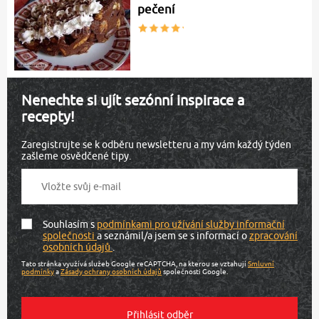
pečení
Nenechte si ujít sezónní inspirace a
recepty!
Zaregistrujte se k odběru newsletteru a my vám každý týden
zašleme osvědčené tipy.
Souhlasím s
podmínkami pro užívání služby informační
společnosti
a seznámil/a jsem se s informací o
zpracování
osobních údajů
.
Tato stránka využívá služeb Google reCAPTCHA, na kterou se vztahují
Smluvní
podmínky
a
Zásady ochrany osobních údajů
společnosti Google.