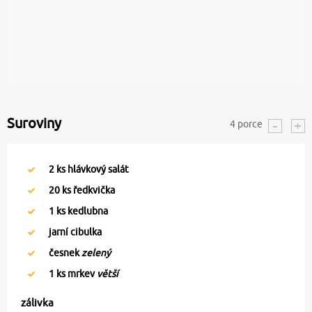
Suroviny
4
porce
2
ks hlávkový salát
20
ks ředkvička
1
ks kedlubna
jarní cibulka
česnek
zelený
1
ks mrkev
větší
zálivka