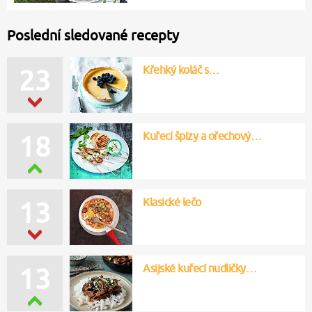
Poslední sledované recepty
Křehký koláč s…
23
Kuřecí špízy a ořechový…
18
Klasické lečo
13
Asijské kuřecí nudličky…
13