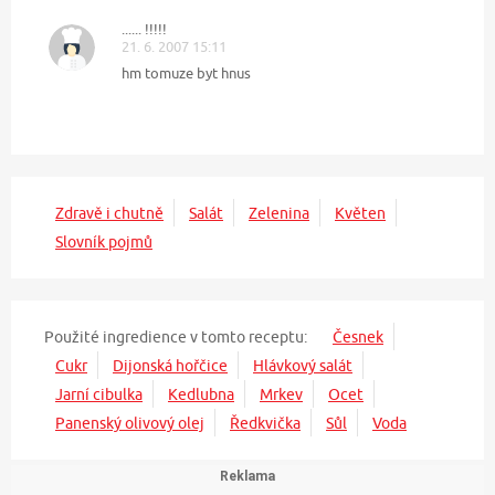
...... !!!!!
21. 6. 2007 15:11
hm tomuze byt hnus
Zdravě i chutně
Salát
Zelenina
Květen
Slovník pojmů
Použité ingredience v tomto receptu:
Česnek
Cukr
Dijonská hořčice
Hlávkový salát
Jarní cibulka
Kedlubna
Mrkev
Ocet
Panenský olivový olej
Ředkvička
Sůl
Voda