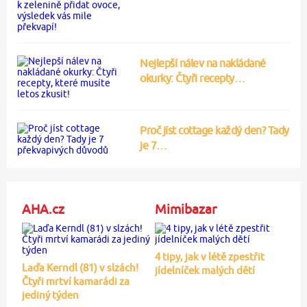
Nejlepší nálev na nakládané
okurky: Čtyři recepty…
Proč jíst cottage každý den? Tady
je 7…
AHA.cz
Mimibazar
4 tipy, jak v létě zpestřit
Laďa Kerndl (81) v slzách!
jídelníček malých dětí
Čtyři mrtví kamarádi za
jediný týden