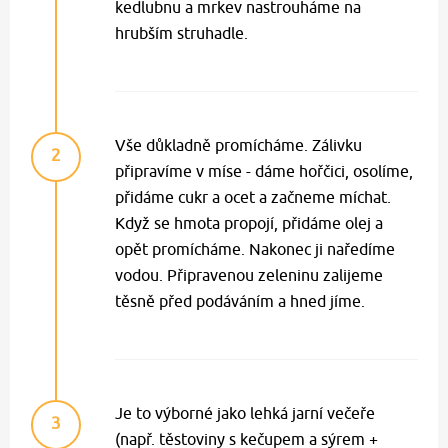
kedlubnu a mrkev nastrouháme na
hrubším struhadle.
Vše důkladně promícháme. Zálivku
2
připravíme v míse - dáme hořčici, osolíme,
přidáme cukr a ocet a začneme míchat.
Když se hmota propojí, přidáme olej a
opět promícháme. Nakonec ji naředíme
vodou. Připravenou zeleninu zalijeme
těsně před podáváním a hned jíme.
Je to výborné jako lehká jarní večeře
3
(např. těstoviny s kečupem a sýrem +