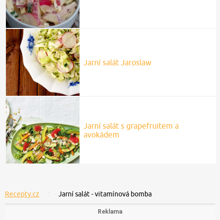
Jarní salát Jaroslaw
Jarní salát s grapefruitem a
avokádem
Recepty.cz
Jarní salát - vitamínová bomba