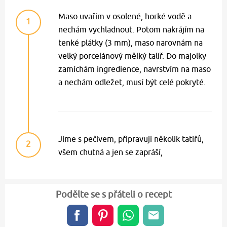
Maso uvařím v osolené, horké vodě a
1
nechám vychladnout. Potom nakrájím na
tenké plátky (3 mm), maso narovnám na
velký porcelánový mělký talíř. Do majolky
zamíchám ingredience, navrstvím na maso
a nechám odležet, musí být celé pokryté.
Jíme s pečivem, připravuji několik tatířů,
2
všem chutná a jen se zapráší,
Podělte se s přáteli o recept