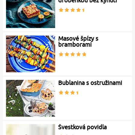
drobenkou bez kynutí
Masové špízy s
bramborami
Bublanina s ostružinami
Švestková povidla