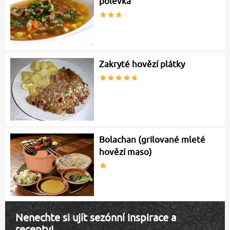
polévka
Zakryté hovězí plátky
Bolachan (grilované mleté
hovězí maso)
Nenechte si ujít sezónní inspirace a
recepty!