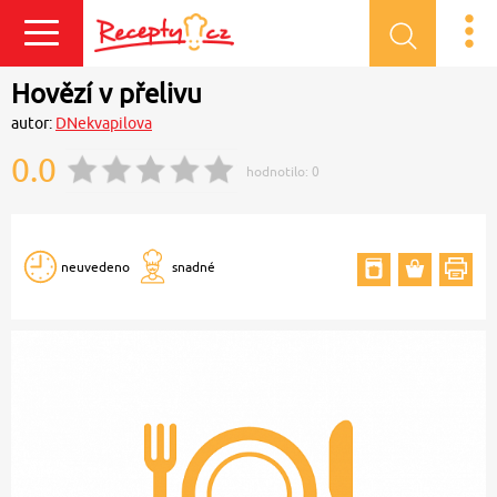
Přihlásit se
Hovězí v přelivu
autor:
DNekvapilova
0.0
hodnotilo:
0
neuvedeno
snadné