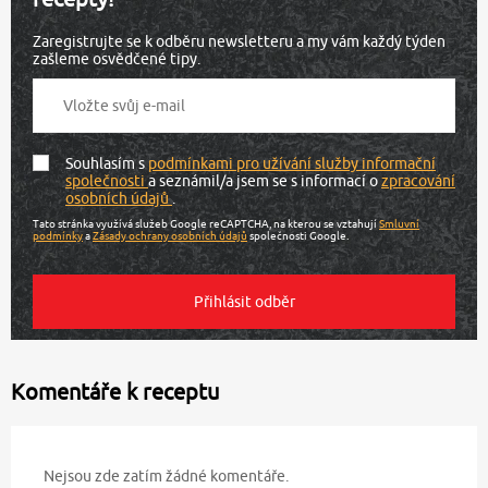
Zaregistrujte se k odběru newsletteru a my vám každý týden
zašleme osvědčené tipy.
Souhlasím s
podmínkami pro užívání služby informační
společnosti
a seznámil/a jsem se s informací o
zpracování
osobních údajů
.
Tato stránka využívá služeb Google reCAPTCHA, na kterou se vztahují
Smluvní
podmínky
a
Zásady ochrany osobních údajů
společnosti Google.
Komentáře k receptu
Nejsou zde zatím žádné komentáře.