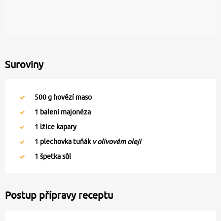
Suroviny
500
g hovězí maso
1
balení majonéza
1
lžíce kapary
1
plechovka tuňák
v olivovém oleji
1
špetka sůl
Postup přípravy receptu