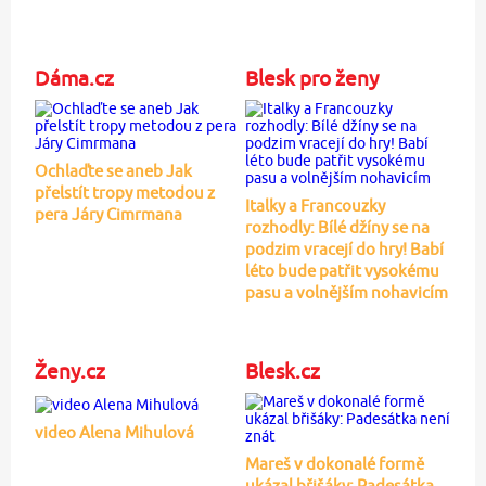
Dáma.cz
Blesk pro ženy
Ochlaďte se aneb Jak
přelstít tropy metodou z
Italky a Francouzky
pera Járy Cimrmana
rozhodly: Bílé džíny se na
podzim vracejí do hry! Babí
léto bude patřit vysokému
pasu a volnějším nohavicím
Ženy.cz
Blesk.cz
video Alena Mihulová
Mareš v dokonalé formě
ukázal břišáky: Padesátka