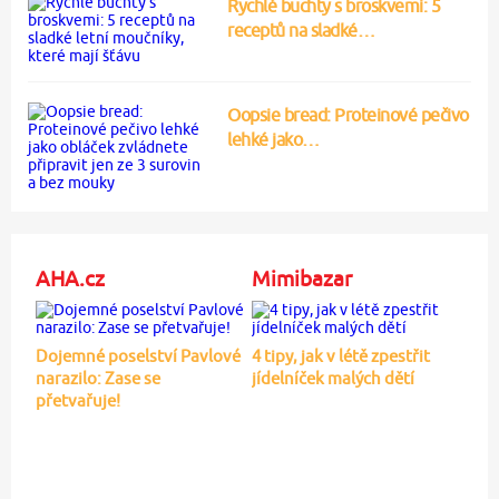
Rychlé buchty s broskvemi: 5
receptů na sladké…
Oopsie bread: Proteinové pečivo
lehké jako…
AHA.cz
Mimibazar
Dojemné poselství Pavlové
4 tipy, jak v létě zpestřit
narazilo: Zase se
jídelníček malých dětí
přetvařuje!