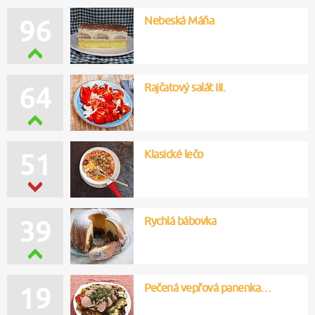
Nebeská Máňa
96
Rajčatový salát III.
64
Klasické lečo
51
Rychlá bábovka
39
Pečená vepřová panenka…
19